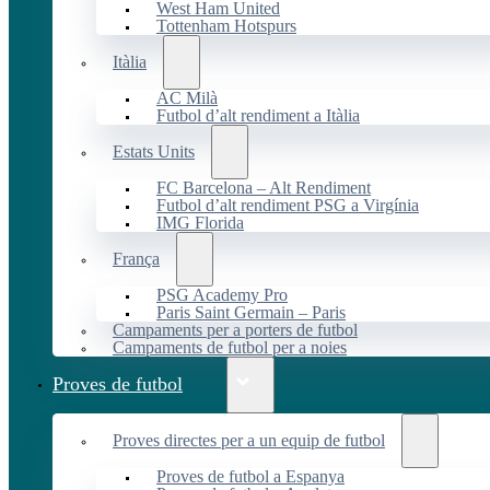
West Ham United
Tottenham Hotspurs
Itàlia
AC Milà
Futbol d’alt rendiment a Itàlia
Estats Units
FC Barcelona – Alt Rendiment
Futbol d’alt rendiment PSG a Virgínia
IMG Florida
França
PSG Academy Pro
Paris Saint Germain – Paris
Campaments per a porters de futbol
Campaments de futbol per a noies
Proves de futbol
Proves directes per a un equip de futbol
Proves de futbol a Espanya