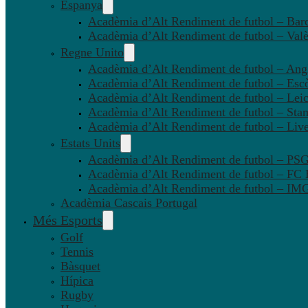
Espanya
Acadèmia d’Alt Rendiment de futbol – Bar
Acadèmia d’Alt Rendiment de futbol – Valè
Regne Unito
Acadèmia d’Alt Rendiment de futbol – Angl
Acadèmia d’Alt Rendiment de futbol – Esc
Acadèmia d’Alt Rendiment de futbol – Leic
Acadèmia d’Alt Rendiment de futbol – Sta
Acadèmia d’Alt Rendiment de futbol – Liv
Estats Units
Acadèmia d’Alt Rendiment de futbol – P
Acadèmia d’Alt Rendiment de futbol – FC
Acadèmia d’Alt Rendiment de futbol – IMG
Acadèmia Cascais Portugal
Més Esports
Golf
Tennis
Bàsquet
Hípica
Rugby