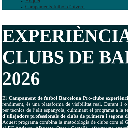
Hoquei
Campaments futbol d’hivern
EXPERIÈNCI
CLUBS
DE B
2026
El
Campament de futbol Barcelona Pro-clubs experiènc
rendiment, és una plataforma de visibilitat real. Durant 1 o
per tècnics de l’elit espanyola, culminant el programa a la
d’ullejadors professionals de clubs de primera i segona di
Aquest programa combina la metodologia de clubs com el Gi
el FC Andorra, Albacete, Osca i Castelló, oferint una experi