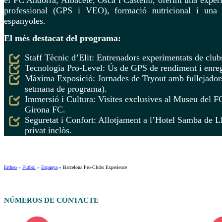
professional (GPS i VEO), formació nutricional i una 
espanyoles.
El més destacat del programa:
Staff Tècnic d’Elit: Entrenadors experimentats de club
Tecnologia Pro-Level: Ús de GPS de rendiment i enreg
Màxima Exposició: Jornades de Tryout amb fullejadors 
setmana de programa).
Immersió i Cultura: Visites exclusives al Museu del F
Girona FC.
Seguretat i Confort: Allotjament a l’Hotel Samba de L
privat inclòs.
Ertheo
»
Futbol
»
Espanya
»
Barcelona Pro-Clubs Experience
NÚMEROS DE CONTACTE