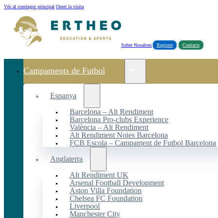
Vés al contingut principal
Omet la visita
Sobre Nosaltres
Registre
Contacte
Campaments de Futbol
Espanya
Barcelona – Alt Rendiment
Barcelona Pro-clubs Experience
València – Alt Rendiment
Alt Rendiment Noies Barcelona
FCB Escola – Campament de Futbol Barcelona
Anglaterra
Alt Rendiment UK
Arsenal Football Development
Aston Villa Foundation
Chelsea FC Foundation
Liverpool
Manchester City