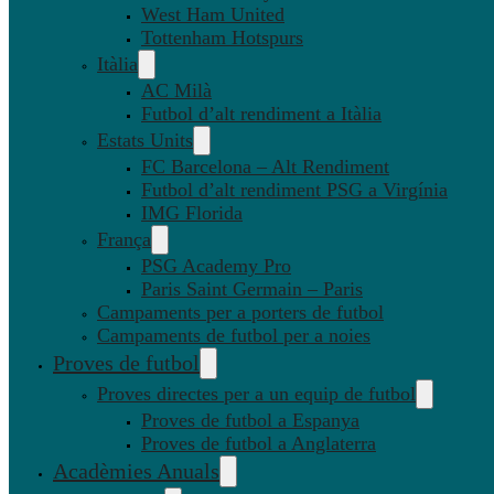
West Ham United
Tottenham Hotspurs
Itàlia
AC Milà
Futbol d’alt rendiment a Itàlia
Estats Units
FC Barcelona – Alt Rendiment
Futbol d’alt rendiment PSG a Virgínia
IMG Florida
França
PSG Academy Pro
Paris Saint Germain – Paris
Campaments per a porters de futbol
Campaments de futbol per a noies
Proves de futbol
Proves directes per a un equip de futbol
Proves de futbol a Espanya
Proves de futbol a Anglaterra
Acadèmies Anuals