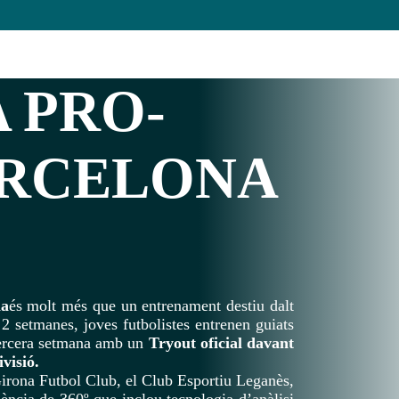
A
PRO-
ARCELONA
ia
és molt més que un entrenament destiu dalt
 2 setmanes, joves futbolistes entrenen guiats
 tercera setmana amb un
Tryout oficial davant
visió.
rona Futbol Club, el Club Esportiu Leganès,
ència de 360º que inclou tecnologia d’anàlisi