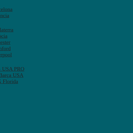
celona
ncia
aterra
òcia
ester
mford
erpool
SG USA PRO
 Barça USA
 Florida