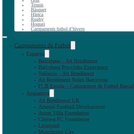
Golf
Tennis
Bàsquet
Hípica
Rugby
Hoquei
Campaments futbol d’hivern
Campaments de Futbol
Espanya
Barcelona – Alt Rendiment
Barcelona Pro-clubs Experience
València – Alt Rendiment
Alt Rendiment Noies Barcelona
FCB Escola – Campament de Futbol Barce
Anglaterra
Alt Rendiment UK
Arsenal Football Development
Aston Villa Foundation
Chelsea FC Foundation
Liverpool
Manchester City