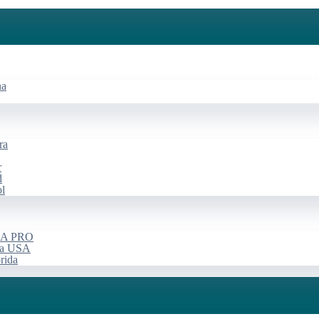
na
ra
r
d
ol
USA PRO
rça USA
rida