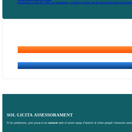
Acompanya al teu fill o filla al campament i aprofita el viatge per fer una alguna activitat interes
SOL·LICITA
ASSESSORAMENT
Si ho prefereixes, pots posar-te en
contacte
amb el nostre equip d’atenció al client perquè t’assessori sens
HORARI
LABORAL