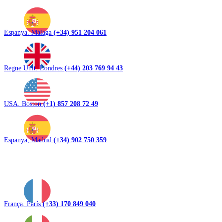
Espanya. Màlaga
(+34) 951 204 061
Regne Unit. Londres
(+44) 203 769 94 43
USA. Boston
(+1) 857 208 72 49
Espanya, Madrid
(+34) 902 750 359
França. París
(+33) 170 849 040