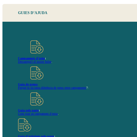
GUIES
D’AJUDA
Campaments d’estiu
:
Descarrega’t el nostre fullet
.
Guia de preus:
Perquè hi ha tanta diferència de preus entre campaments
?:
Guia pels pares
:
Com triar un campament d’estiu
.
Guia d’activitats pels pares
: