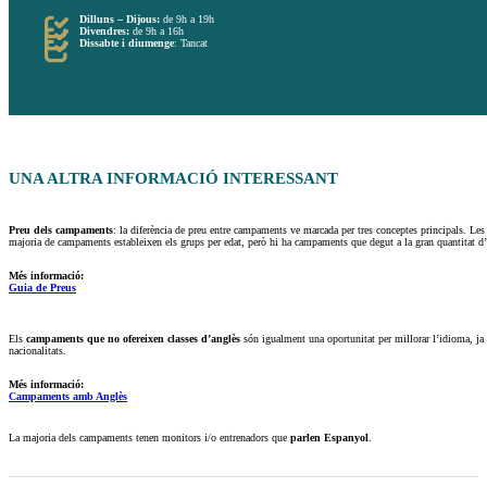
Dilluns – Dijous:
de 9h a 19h
Divendres:
de 9h a 16h
Dissabte i diumenge
: Tancat
UNA ALTRA INFORMACIÓ
INTERESSANT
Preu dels campaments
: la diferència de preu entre campaments ve marcada per tres conceptes principals. Le
majoria de campaments estableixen els grups per edat, però hi ha campaments que degut a la gran quantitat d’
Més informació:
Guia de Preus
Els
campaments que no ofereixen classes d’anglès
són igualment una oportunitat per millorar l’idioma, ja 
nacionalitats.
Més informació:
Campaments amb Anglès
La majoria dels campaments tenen monitors i/o entrenadors que
parlen Espanyol
.