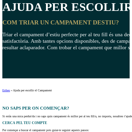
AJUDA PER ESCOLLI
COM TRIAR UN CAMPAMENT DESTIU?
Triar el campament d’estiu perfecte per al teu fill és una de
satisfactòria. Amb tantes opcions disponibles, des de campame
resultar aclaparador. Com trobar el campament que millor s’ada
Ertheo
»
Ajuda per escollir el Campament
NO SAPS PER
ON COMENÇAR?
Si estàs una mica perdut/da i no saps quin campament és millor per al teu fill/a, no importa, nosaltres t’aju
CERCA
PEL TEU COMPTE
Per començar a buscar el campament pots guiar-te seguint aquests passos: