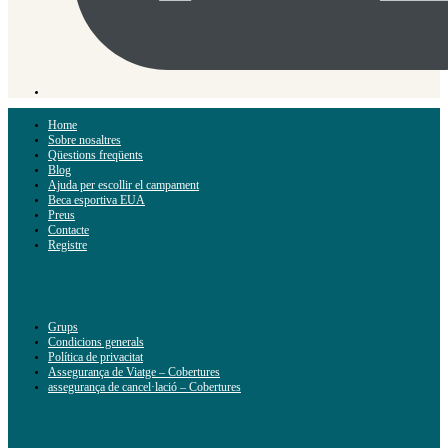
Home
Sobre nosaltres
Qüestions freqüents
Blog
Ajuda per escollir el campament
Beca esportiva EUA
Preus
Contacte
Registre
Grups
Condicions generals
Política de privacitat
Assegurança de Viatge – Cobertures
assegurança de cancel·lació – Cobertures