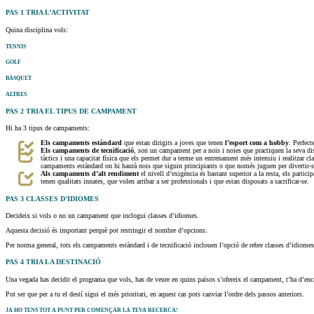
PAS 1
TRIA L’ACTIVITAT
Quina disciplina vols:
TENNIS
GOLF
BÀSQUET
ALTRES
PAS 2
TRIA EL TIPUS DE CAMPAMENT
Hi ha 3 tipus de campaments:
Els campaments estàndard
que estan dirigits a joves que tenen
l’esport com a hobby
. Perfect
Els campaments de tecnificació
, son un campament per a nois i noies que practiquen la seva disc
tàctics i una capacitat física que els permet dur a terme un entrenament més intensiu i realitzar cl
campaments estàndard on hi haurà nois que siguin principiants o que només juguen per divertir-se,
Als campaments d’alt rendiment
el nivell d’exigència és bastant superior a la resta, els parti
tenen qualitats innates, que volen arribar a ser professionals i que estan disposats a sacrificar-se.
PAS 3
CLASSES D’IDIOMES
Decideix si vols o no un campament que inclogui classes d’idiomes.
Aquesta decisió és important perquè pot restringir el nombre d’opcions.
Per norma general, tots els campaments estàndard i de tecnificació inclouen l’opció de rebre classes d’idiom
PAS 4
TRIA LA DESTINACIÓ
Una vegada has decidit el programa que vols, has de veure en quins països s’ofereix el campament, t’ha d’encai
Pot ser que per a tu el destí sigui el més prioritari, en aquest cas pots canviar l’ordre dels passos anteriors.
JA HO TENS TOT A PUNT PER COMENÇAR LA TEVA RECERCA!