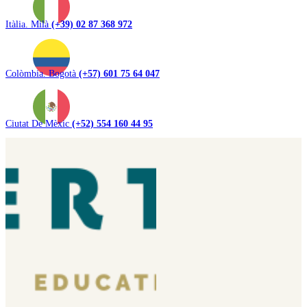
Itàlia. Milà
(+39) 02 87 368 972
Colòmbia. Bogotà
(+57) 601 75 64 047
Ciutat De Mèxic
(+52) 554 160 44 95