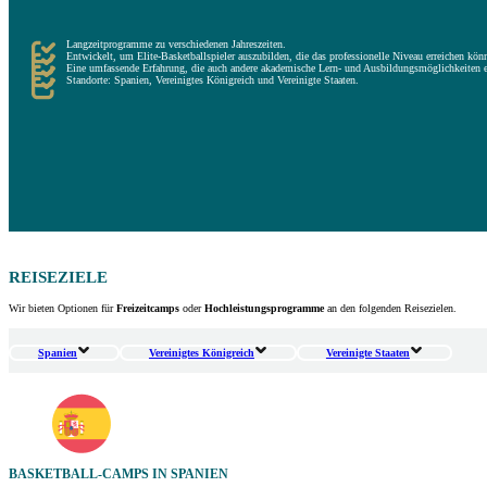
Die Kids, die sich in einer Akademie anmelden, lernen mit der Zeit den Alltag im Hochleistungssport o
Langzeitprogramme zu verschiedenen Jahreszeiten.
Entwickelt, um Elite-Basketballspieler auszubilden, die das professionelle Niveau erreichen kön
Eine umfassende Erfahrung, die auch andere akademische Lern- und Ausbildungsmöglichkeiten e
Standorte: Spanien, Vereinigtes Königreich und Vereinigte Staaten.
REISEZIELE
Wir bieten Optionen für
Freizeitcamps
oder
Hochleistungsprogramme
an den folgenden Reisezielen.
Spanien
Vereinigtes Königreich
Vereinigte Staaten
BASKETBALL-CAMPS IN SPANIEN