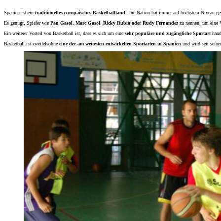
Spanien ist ein
traditionelles europäisches Basketballland
. Die Nation hat immer auf höchstem Niveau gesp
Es genügt, Spieler wie
Pau Gasol, Marc Gasol, Ricky Rubio oder Rudy Fernández
zu nennen, um eine V
Ein weiterer Vorteil von Basketball ist, dass es sich um eine
sehr populäre und zugängliche Sportart
hande
Basketball ist zweifelsohne
eine der am weitesten entwickelten Sportarten in Spanien
und wird seit seine