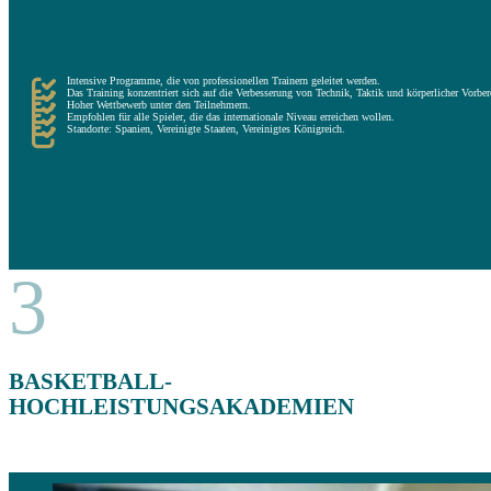
Diese Trainingseinheiten sind anspruchsvoller und werden von professionellen Trainern geleitet, die da
Während des Camps werden die technischen, taktischen und mentalen Aspekte, die Problemlösungsfähigke
Diese Camps richten sich an Spieler auf hohem Niveau, die den Sommer nutzen wollen, um ihre Leistun
Intensive Programme, die von professionellen Trainern geleitet werden.
Das Training konzentriert sich auf die Verbesserung von Technik, Taktik und körperlicher Vorbere
Hoher Wettbewerb unter den Teilnehmern.
Empfohlen für alle Spieler, die das internationale Niveau erreichen wollen.
Standorte: Spanien, Vereinigte Staaten, Vereinigtes Königreich.
3
BASKETBALL-
HOCHLEISTUNGSAKADEMIEN