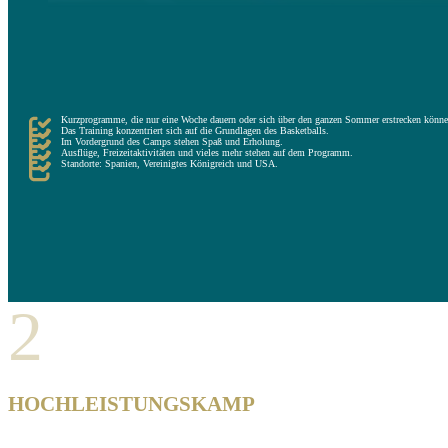
Freizeitcamps bieten allen Teilnehmern ein umfassendes und ausgewogenes Erlebnis zwischen Sport, Fr
Diese Freizeitprogramme empfehlen sich für Menschen, die einen einzigartigen Sommer verbringen möchte
Anforderungen auf der Strecke zu hoch sind.
Im Allgemeinen richten sich diese Camps an Kinder, die ihre ersten Schritte in diesem Sport machen un
Kurzprogramme, die nur eine Woche dauern oder sich über den ganzen Sommer erstrecken könne
Das Training konzentriert sich auf die Grundlagen des Basketballs.
Im Vordergrund des Camps stehen Spaß und Erholung.
Ausflüge, Freizeitaktivitäten und vieles mehr stehen auf dem Programm.
Standorte: Spanien, Vereinigtes Königreich und USA.
2
HOCHLEISTUNGSKAMP