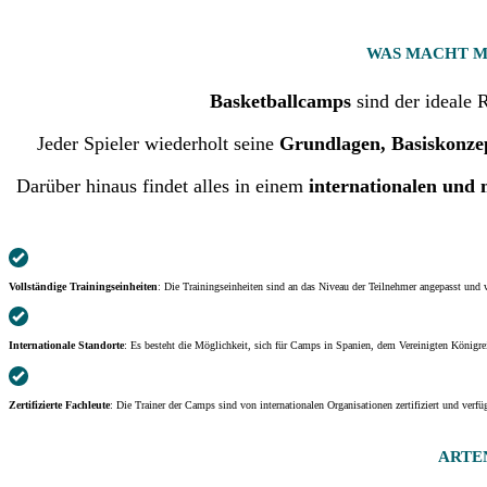
WAS MACHT M
Basketballcamps
sind der ideale 
Jeder Spieler wiederholt seine
Grundlagen, Basiskonzep
Darüber hinaus findet alles in einem
internationalen und 
Vollständige Trainingseinheiten
: Die Trainingseinheiten sind an das Niveau der Teilnehmer angepasst und w
Internationale Standorte
: Es besteht die Möglichkeit, sich für Camps in Spanien, dem Vereinigten König
Zertifizierte Fachleute
: Die Trainer der Camps sind von internationalen Organisationen zertifiziert und verf
ARTE