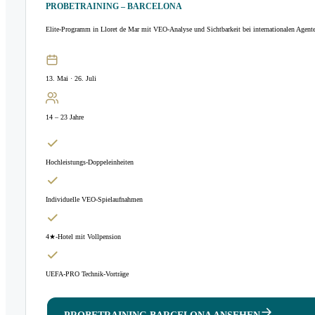
PROBETRAINING – BARCELONA
Elite-Programm in Lloret de Mar mit VEO-Analyse und Sichtbarkeit bei internationalen Agent
13. Mai · 26. Juli
14 – 23 Jahre
Hochleistungs-Doppeleinheiten
Individuelle VEO-Spielaufnahmen
4★-Hotel mit Vollpension
UEFA-PRO Technik-Vorträge