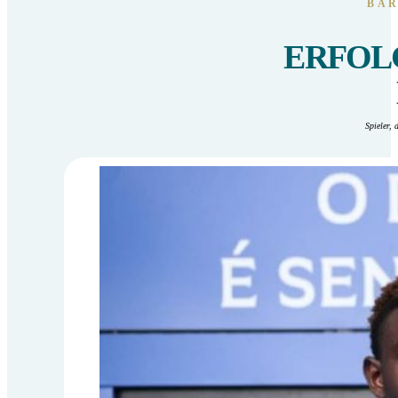
BAR
ERFOL
Spieler, 