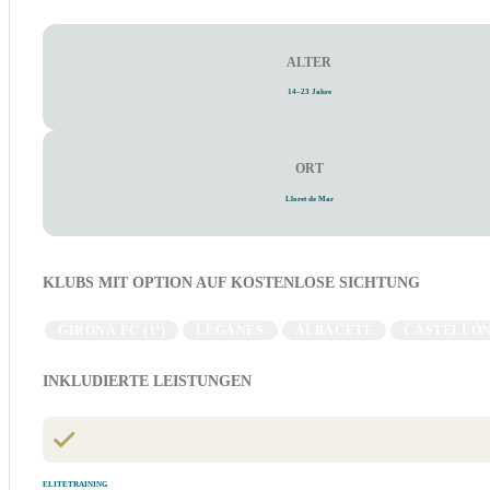
ALTER
14–23 Jahre
ORT
Lloret de Mar
KLUBS MIT OPTION AUF KOSTENLOSE SICHTUNG
GIRONA FC (1ª)
LEGANÉS
ALBACETE
CASTELLÓ
INKLUDIERTE LEISTUNGEN
ELITETRAINING