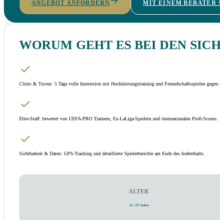
ANGEBOT ANFORDERN
MIT EINEM BERATER
WORUM GEHT ES BEI DEN SIC
Clinic & Tryout: 5 Tage volle Immersion mit Hochleistungstraining und Freundschaftsspielen gegen 
Elite-Staff: bewertet von UEFA-PRO Trainern, Ex-LaLiga-Spielern und internationalen Profi-Scouts.
Sichtbarkeit & Daten: GPS-Tracking und detaillierte Spielerberichte am Ende des Aufenthalts.
ALTER
11–23 Jahre