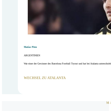
Matías Piteo
ARGENTINIEN
War einer der Gewinner des Barcelona Football Tryout und hat bei Atalanta unterschrieb
WECHSEL ZU ATALANTA
M