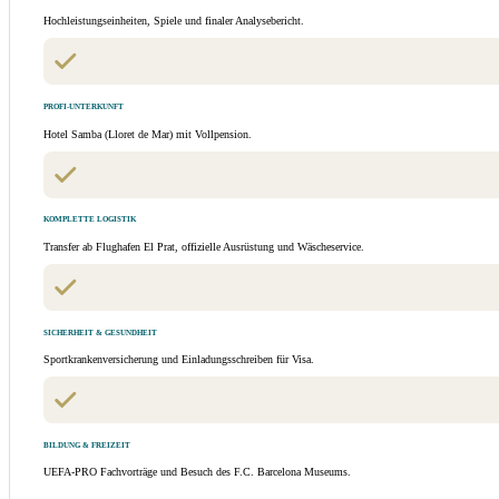
Hochleistungseinheiten, Spiele und finaler Analysebericht.
PROFI-UNTERKUNFT
Hotel Samba (Lloret de Mar) mit Vollpension.
KOMPLETTE LOGISTIK
Transfer ab Flughafen El Prat, offizielle Ausrüstung und Wäscheservice.
SICHERHEIT & GESUNDHEIT
Sportkrankenversicherung und Einladungsschreiben für Visa.
BILDUNG & FREIZEIT
UEFA-PRO Fachvorträge und Besuch des F.C. Barcelona Museums.