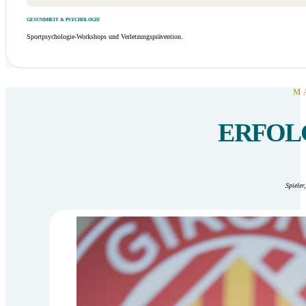
GESUNDHEIT & PSYCHOLOGIE
Sportpsychologie-Workshops und Verletzungsprävention.
M
ERFOL
Spieler