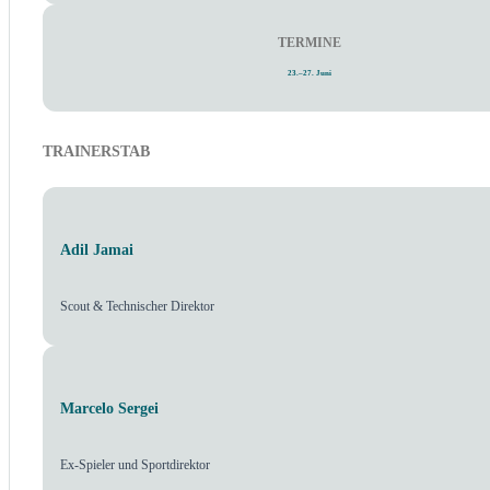
TERMINE
23.–27. Juni
TRAINERSTAB
Adil Jamai
Scout & Technischer Direktor
Marcelo Sergei
Ex-Spieler und Sportdirektor