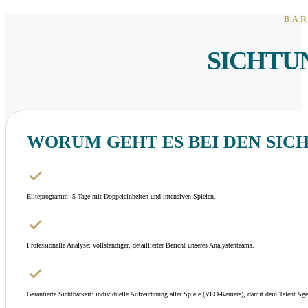
BAR
SICHTU
WORUM GEHT ES BEI DEN SIC
Eliteprogramm: 5 Tage mit Doppeleinheiten und intensiven Spielen.
Professionelle Analyse: vollständiger, detaillierter Bericht unseres Analystenteams.
Garantierte Sichtbarkeit: individuelle Aufzeichnung aller Spiele (VEO-Kamera), damit dein Talent Agen