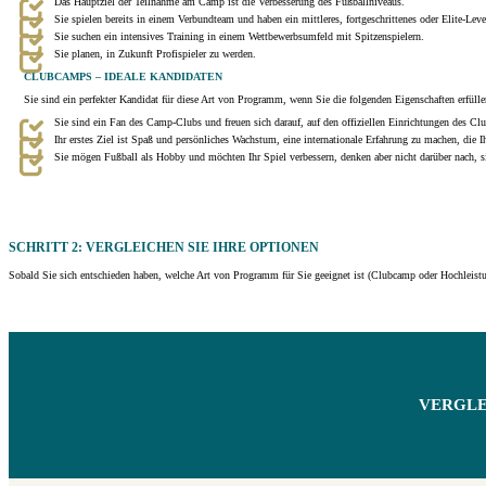
Das Hauptziel der Teilnahme am Camp ist die Verbesserung des Fußballniveaus.
Sie spielen bereits in einem Verbundteam und haben ein mittleres, fortgeschrittenes oder Elite-Leve
Sie suchen ein intensives Training in einem Wettbewerbsumfeld mit Spitzenspielern.
Sie planen, in Zukunft Profispieler zu werden.
CLUBCAMPS – IDEALE KANDIDATEN
Sie sind ein perfekter Kandidat für diese Art von Programm, wenn Sie die folgenden Eigenschaften erfülle
Sie sind ein Fan des Camp-Clubs und freuen sich darauf, auf den offiziellen Einrichtungen des Clu
Ihr erstes Ziel ist Spaß und persönliches Wachstum, eine internationale Erfahrung zu machen, die I
Sie mögen Fußball als Hobby und möchten Ihr Spiel verbessern, denken aber nicht darüber nach, 
SCHRITT 2: VERGLEICHEN SIE IHRE OPTIONEN
Sobald Sie sich entschieden haben, welche Art von Programm für Sie geeignet ist (Clubcamp oder Hochleistu
VERGLE