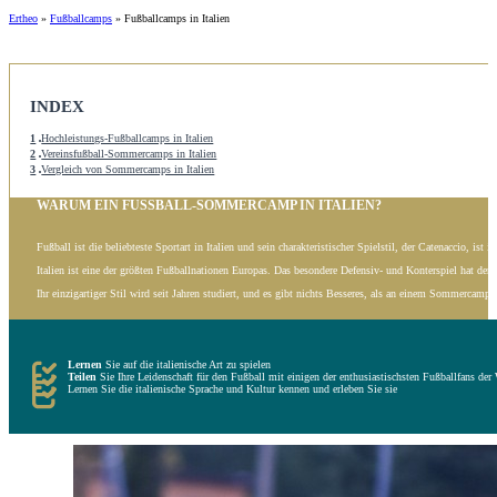
Ertheo
»
Fußballcamps
»
Fußballcamps in Italien
INDEX
1
Hochleistungs-Fußballcamps in Italien
2
Vereinsfußball-Sommercamps in Italien
3
Vergleich von Sommercamps in Italien
WARUM EIN FUSSBALL-SOMMERCAMP IN ITALIEN?
Fußball ist die beliebteste Sportart in Italien und sein charakteristischer Spielstil, der Catenaccio, ist 
Italien ist eine der größten Fußballnationen Europas. Das besondere Defensiv- und Konterspiel hat der 
Ihr einzigartiger Stil wird seit Jahren studiert, und es gibt nichts Besseres, als an einem Sommercamp 
Lernen
Sie auf die italienische Art zu spielen
Teilen
Sie Ihre Leidenschaft für den Fußball mit einigen der enthusiastischsten Fußballfans der 
Lernen Sie die italienische Sprache und Kultur kennen und erleben Sie sie