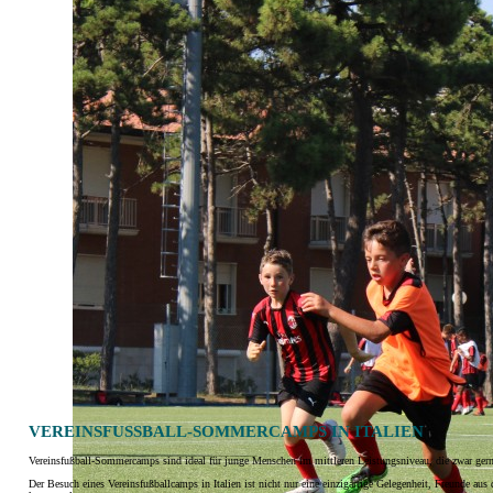
VEREINSFUSSBALL-SOMMERCAMPS IN ITALIEN
Vereinsfußball-Sommercamps sind ideal für junge Menschen im mittleren Leistungsniveau, die zwar gerne
Der Besuch eines Vereinsfußballcamps in Italien ist nicht nur eine einzigartige Gelegenheit, Freunde aus