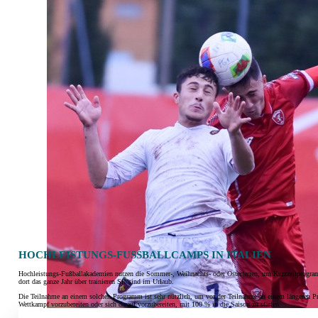
HOCHLEISTUNGS-FUSSBALLCAMPS IN ITALIEN
Hochleistungs-Fußballakademien nutzen die Sommer-, Weihnachts- oder Osterferien, um Kurzzeitprogramme
dort das ganze Jahr über trainieren Sie sind im Urlaub.
Die Teilnahme an einem solchen Programm ist sehr nützlich, um vor der Teilnahme an einem längeren Pr
Wettkampf vorzubereiten oder sich darauf vorzubereiten, mit 100 % in die Saison zu starten.