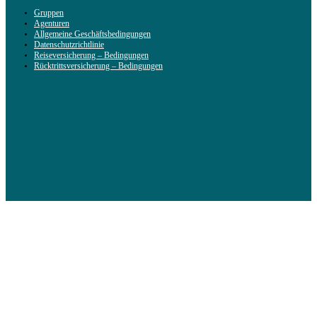
Gruppen
Agenturen
Allgemeine Geschäftsbedingungen
Datenschutzrichtlinie
Reiseversicherung – Bedingungen
Rücktrittsversicherung – Bedingungen