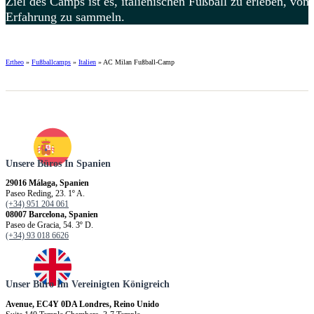
Ziel des Camps ist es, italienischen Fußball zu erleben, von
Erfahrung zu sammeln.
Ertheo
»
Fußballcamps
»
Italien
»
AC Milan Fußball-Camp
Unsere Büros In Spanien
29016 Málaga, Spanien
Paseo Reding, 23. 1º A.
(+34) 951 204 061
08007 Barcelona, Spanien
Paseo de Gracia, 54. 3º D.
(+34) 93 018 6626
Unser Büro Im Vereinigten Königreich
Avenue, EC4Y 0DA Londres, Reino Unido