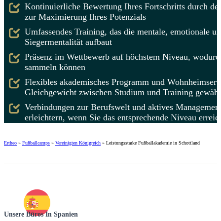
Kontinuierliche Bewertung Ihres Fortschritts durch d
zur Maximierung Ihres Potenzials
Umfassendes Training, das die mentale, emotionale un
Siegermentalität aufbaut
Präsenz im Wettbewerb auf höchstem Niveau, wodurch 
sammeln können
Flexibles akademisches Programm und Wohnheimservice
Gleichgewicht zwischen Studium und Training gewähr
Verbindungen zur Berufswelt und aktives Management 
erleichtern, wenn Sie das entsprechende Niveau erreic
Ertheo
»
Fußballcamps
»
Vereinigten Königreich
»
Leistungsstarke Fußballakademie in Schottland
Unsere Büros In Spanien