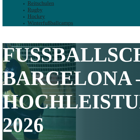
Reitschulen
Rugby
Hockey
Winterfußballcamps
FUSSBALLSCH
ARCELONA
HOCHLEIST
2026