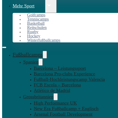
Mehr Sport
Golfcamps
Tenniscamps
Basketball
Reitschulen
Rugby
Hockey
Winterfußballcamps
Fußballcamps
Spanien
Barcelona – Leistungssport
Barcelona Pro-clubs Experience
Fußball-Hochleistungscamp Valencia
FCB Escola – Barcelona
Atlético de Madrid
Grossbritannien
High Performance UK
New Era Fußballcamp + Englisch
Arsenal Football Development