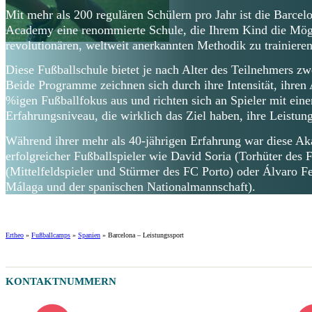
Mit mehr als 200 regulären Schülern pro Jahr ist die Barce
Academy eine renommierte Schule, die Ihrem Kind die Mögli
revolutionären, weltweit anerkannten Methodik zu trainieren
Diese Fußballschule bietet je nach Alter des Teilnehmers 
Beide Programme zeichnen sich durch ihre Intensität, ihren
%igen Fußballfokus aus und richten sich an Spieler mit e
Erfahrungsniveau, die wirklich das Ziel haben, ihre Leistun
Während ihrer mehr als 40-jährigen Erfahrung war diese A
erfolgreicher Fußballspieler wie David Soria (Torhüter des F
(Mittelfeldspieler und Stürmer des FC Porto) oder Álvaro F
Málaga und der spanischen Nationalmannschaft).
Ertheo
»
Fußballcamps
»
Spanien
»
Barcelona – Leistungssport
KONTAKTNUMMERN