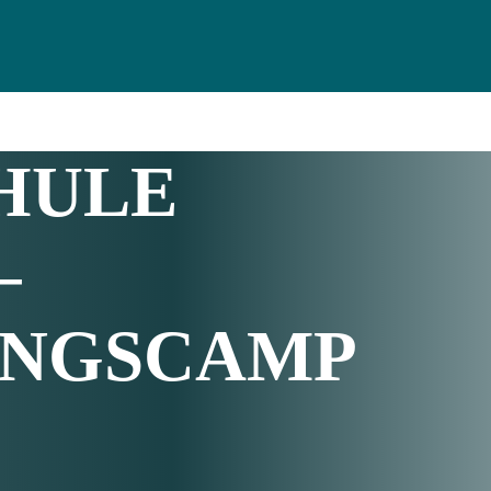
ULE B
–
UNGSCAMP