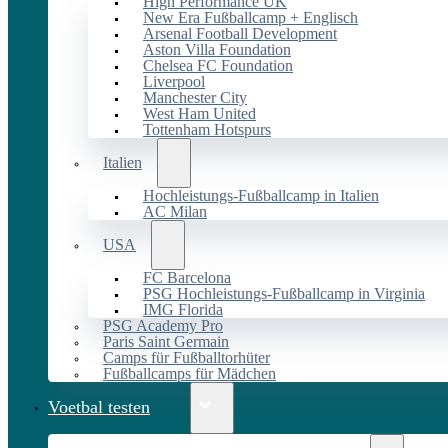
High Performance UK
New Era Fußballcamp + Englisch
Arsenal Football Development
Aston Villa Foundation
Chelsea FC Foundation
Liverpool
Manchester City
West Ham United
Tottenham Hotspurs
Italien
Hochleistungs-Fußballcamp in Italien
AC Milan
USA
FC Barcelona
PSG Hochleistungs-Fußballcamp in Virginia
IMG Florida
PSG Academy Pro
Paris Saint Germain
Camps für Fußballtorhüter
Fußballcamps für Mädchen
Voetbal testen