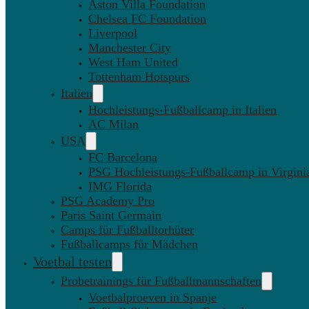
Aston Villa Foundation
Chelsea FC Foundation
Liverpool
Manchester City
West Ham United
Tottenham Hotspurs
Italien
Hochleistungs-Fußballcamp in Italien
AC Milan
USA
FC Barcelona
PSG Hochleistungs-Fußballcamp in Virgini
IMG Florida
PSG Academy Pro
Paris Saint Germain
Camps für Fußballtorhüter
Fußballcamps für Mädchen
Voetbal testen
Probetrainings für Fußballmannschaften
Voetbalproeven in Spanje