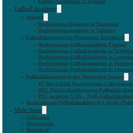
Fußball-Sichtungen in England
Fußball Academy
Spanien
Hochleistungsakademie in Barcelona
Hochleistungsakademie in Valencia
Fußballakademien im Vereinigten Königreich
Hochleistungs-Fußballakademie England
Hochleistungs-Fußballakademie in Schottla
Hochleistungs-Fußballakademie in Leiceste
Hochleistungs-Fußballakademie in Stamfor
Hochleistungs-Fußballakademie in Liverpo
Fußballakademien in den Vereinigten Staaten
FC Barça USA Hochleistungs-Fußballakad
IMG Florida Hochleistungs-Fußballakadem
PSG Academy USA – Profi-Fußballakadem
Hochleistungs-Fußballakademie in Cascais (Portu
Mehr Sport
Golfcamps
Tenniscamps
Basketball