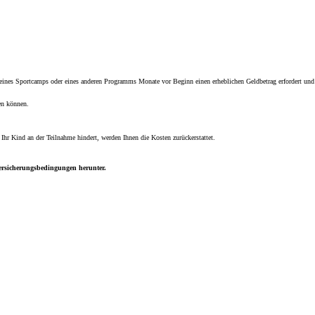
eines Sportcamps oder eines anderen Programms Monate vor Beginn einen erheblichen Geldbetrag erfordert und 
en können.
hr Kind an der Teilnahme hindert, werden Ihnen die Kosten zurückerstattet.
Versicherungsbedingungen herunter.