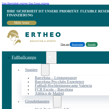
Zum Hauptinhalt springen
Zum Footer springen
IHRE SICHERHEIT IST UNSERE PRIORITÄT: FLEXIBLE RESE
INANZIERUNG
Mehr lesen
Über uns
Reservieren
Kontakt
Fußballcamps
Spanien
Barcelona – Leistungssport
Barcelona Pro-clubs Experience
Fußball-Hochleistungscamp Valencia
FCB Escola – Barcelona
Atlético de Madrid
Grossbritannien