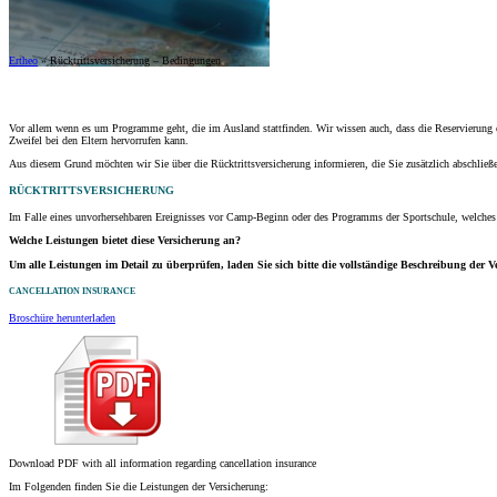
Ertheo
»
Rücktrittsversicherung – Bedingungen
Vor allem wenn es um Programme geht, die im Ausland stattfinden. Wir wissen auch, dass die Reservierung 
Zweifel bei den Eltern hervorrufen kann.
Aus diesem Grund möchten wir Sie über die Rücktrittsversicherung informieren, die Sie zusätzlich abschließ
RÜCKTRITTSVERSICHERUNG
Im Falle eines unvorhersehbaren Ereignisses vor Camp-Beginn oder des Programms der Sportschule, welches I
Welche Leistungen bietet diese Versicherung an?
Um alle Leistungen im Detail zu überprüfen, laden Sie sich bitte die vollständige Beschreibung der 
CANCELLATION INSURANCE
Broschüre herunterladen
Download PDF with all information regarding cancellation insurance
Im Folgenden finden Sie die Leistungen der Versicherung: