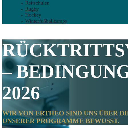
Reitschulen
Rugby
Hockey
Winterfußballcamps
RÜCKTRITTS
– BEDINGUN
2026
WIR VON ERTHEO SIND UNS ÜBER D
UNSERER PROGRAMME BEWUSST.