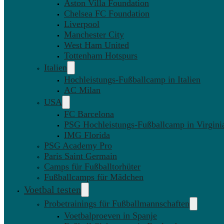
Aston Villa Foundation
Chelsea FC Foundation
Liverpool
Manchester City
West Ham United
Tottenham Hotspurs
Italien
Hochleistungs-Fußballcamp in Italien
AC Milan
USA
FC Barcelona
PSG Hochleistungs-Fußballcamp in Virgini
IMG Florida
PSG Academy Pro
Paris Saint Germain
Camps für Fußballtorhüter
Fußballcamps für Mädchen
Voetbal testen
Probetrainings für Fußballmannschaften
Voetbalproeven in Spanje