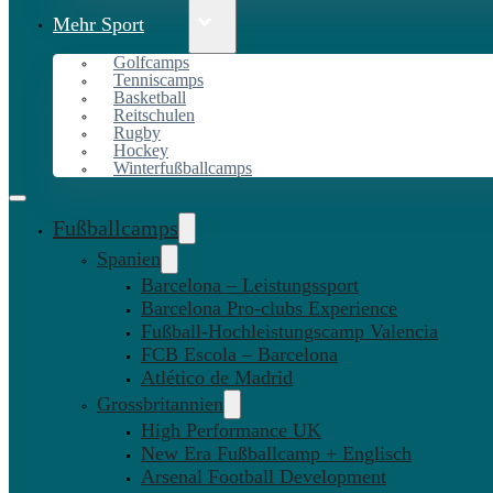
Mehr Sport
Golfcamps
Tenniscamps
Basketball
Reitschulen
Rugby
Hockey
Winterfußballcamps
Fußballcamps
Spanien
Barcelona – Leistungssport
Barcelona Pro-clubs Experience
Fußball-Hochleistungscamp Valencia
FCB Escola – Barcelona
Atlético de Madrid
Grossbritannien
High Performance UK
New Era Fußballcamp + Englisch
Arsenal Football Development