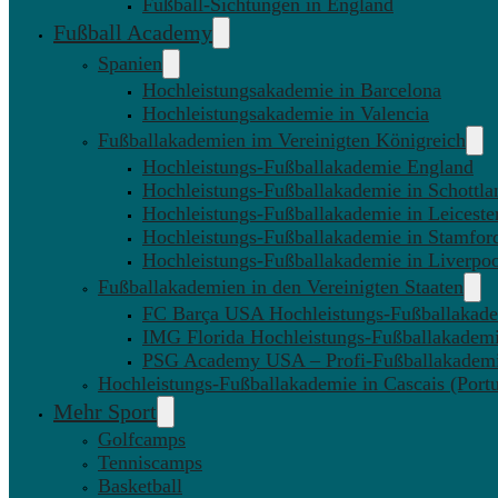
Fußball-Sichtungen in England
Fußball Academy
Spanien
Hochleistungsakademie in Barcelona
Hochleistungsakademie in Valencia
Fußballakademien im Vereinigten Königreich
Hochleistungs-Fußballakademie England
Hochleistungs-Fußballakademie in Schottla
Hochleistungs-Fußballakademie in Leiceste
Hochleistungs-Fußballakademie in Stamfor
Hochleistungs-Fußballakademie in Liverpo
Fußballakademien in den Vereinigten Staaten
FC Barça USA Hochleistungs-Fußballakad
IMG Florida Hochleistungs-Fußballakadem
PSG Academy USA – Profi-Fußballakadem
Hochleistungs-Fußballakademie in Cascais (Portu
Mehr Sport
Golfcamps
Tenniscamps
Basketball