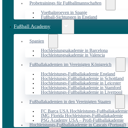
Probetrainings für Fußballmannschaften
Voetbalproeven in Spanje
Fußball-Sichtungen in England
Fußball Academy
Spanien
Hochleistungsakademie in Barcelona
Hochleistungsakademie in Valencia
Fußballakademien im Vereinigten Königreich
Hochleistungs-Fußballakademie England
Hochleistungs-Fußballakademie in Schottland
Hochleistungs-Fußballakademie in Leicester
Hochleistungs-Fußballakademie in Stamford
Hochleistungs-Fußballakademie in Liverpool
Fußballakademien in den Vereinigten Staaten
FC Barça USA Hochleistungs-Fußballakademie
IMG Florida Hochleistungs-Fußballakademie
PSG Academy USA – Profi-Fußballakademie
Hochleistungs-Fußballakademie in Cascais (Portugal)