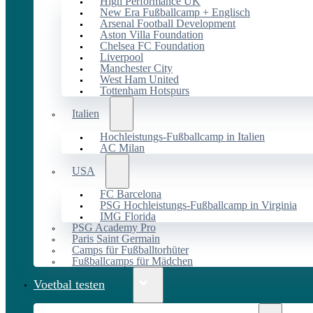
High Performance UK
New Era Fußballcamp + Englisch
Arsenal Football Development
Aston Villa Foundation
Chelsea FC Foundation
Liverpool
Manchester City
West Ham United
Tottenham Hotspurs
Italien
Hochleistungs-Fußballcamp in Italien
AC Milan
USA
FC Barcelona
PSG Hochleistungs-Fußballcamp in Virginia
IMG Florida
PSG Academy Pro
Paris Saint Germain
Camps für Fußballtorhüter
Fußballcamps für Mädchen
Voetbal testen