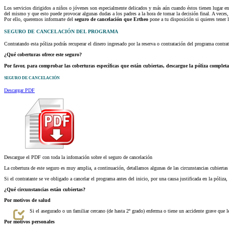
Los servicios dirigidos a niños o jóvenes son especialmente delicados y más aún cuando éstos tienen lugar e
del mismo y que esto puede provocar algunas dudas a los padres a la hora de tomar la decisión final. A veces
Por ello, queremos informarte del
seguro de cancelación que Ertheo
pone a tu disposición si quieres tener 
SEGURO DE CANCELACIÓN DEL PROGRAMA
Contratando esta póliza podrás recuperar el dinero ingresado por la reserva o contratación del programa cont
¿Qué coberturas ofrece este seguro?
Por favor, para comprobar las coberturas específicas que están cubiertas, descargue la póliza completa
SEGURO DE CANCELACIÓN
Descargar PDF
Descargue el PDF con toda la infomación sobre el seguro de cancelación
La cobertura de este seguro es muy amplia, a continuación, detallamos algunas de las circunstancias cubiertas 
Si el contratante se ve obligado a cancelar el programa antes del inicio, por una causa justificada en la pól
¿Qué circunstancias están cubiertas?
Por motivos de salud
Si el asegurado o un familiar cercano (de hasta 2º grado) enferma o tiene un accidente grave que l
Por motivos personales