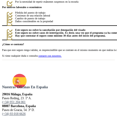
Por la necesidad de repetir exámenes suspensos en la escuela
Por motivos laborales o económicos
Pérdida del puesto de trabajo
Comienzo de una relación laboral
Cambio de puesto de trabajo
Daños considerables en la propiedad
Este seguro no cubre la cancelación por denegación del visado
Este seguro no cubre casos de interrupción. Es decir, una vez que el programa ya ha come
Hay que contratar el seguro como mínimo 30 días antes del inicio del programa.
¿Cómo se contrata?
Para que este seguro tenga validez, es imprescindible que se contrate en el mismo momento en que realiza la 
Si tiene cualquier duda o consulta
contacte con nosotros.
Nuestras Oficinas En España
29016 Málaga, España
Paseo Reding, 23. 1º A.
(+34) 951 204 061
08007 Barcelona, España
Paseo de Gracia, 54. 3º D.
(+34) 93 018 6626