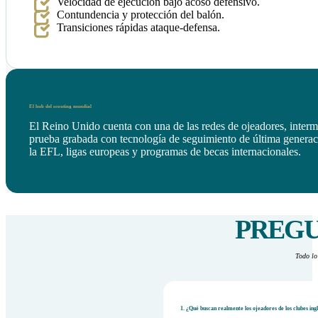
Velocidad de ejecución bajo acoso defensivo.
Contundencia y protección del balón.
Transiciones rápidas ataque-defensa.
El hub del scouting mundial
El Reino Unido cuenta con una de las redes de ojeadores, interm
prueba grabada con tecnología de seguimiento de última generaci
la EFL, ligas europeas y programas de becas internacionales.
PREGU
Todo lo
1. ¿Qué buscan realmente los ojeadores de los clubes ing