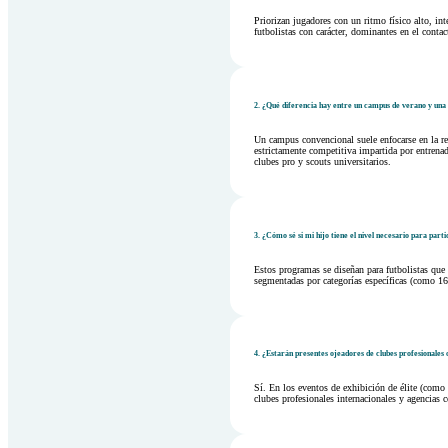
Priorizan jugadores con un ritmo físico alto, i
futbolistas con carácter, dominantes en el contac
2. ¿Qué diferencia hay entre un campus de verano y una
Un campus convencional suele enfocarse en la re
estrictamente competitiva impartida por entrena
clubes pro y scouts universitarios.
3. ¿Cómo sé si mi hijo tiene el nivel necesario para parti
Estos programas se diseñan para futbolistas que
segmentadas por categorías específicas (como 16-
4. ¿Estarán presentes ojeadores de clubes profesionales 
Sí. En los eventos de exhibición de élite (como
clubes profesionales internacionales y agencias 