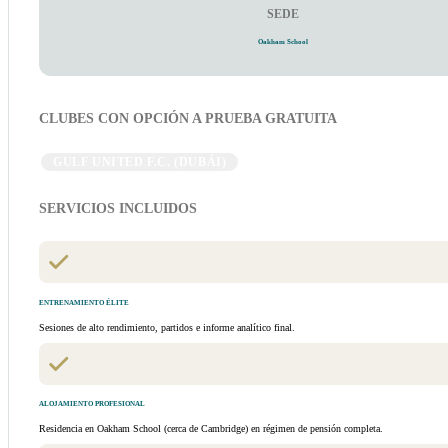
SEDE
Oakham School
CLUBES CON OPCIÓN A PRUEBA GRATUITA
GULF UNITED F.C. (DUBÁI)
SERVICIOS INCLUIDOS
ENTRENAMIENTO ÉLITE
Sesiones de alto rendimiento, partidos e informe analítico final.
ALOJAMIENTO PROFESIONAL
Residencia en Oakham School (cerca de Cambridge) en régimen de pensión completa.