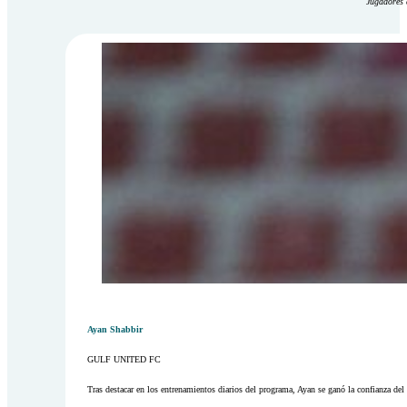
Jugadores 
Ayan Shabbir
GULF UNITED FC
Tras destacar en los entrenamientos diarios del programa, Ayan se ganó la confianza del 