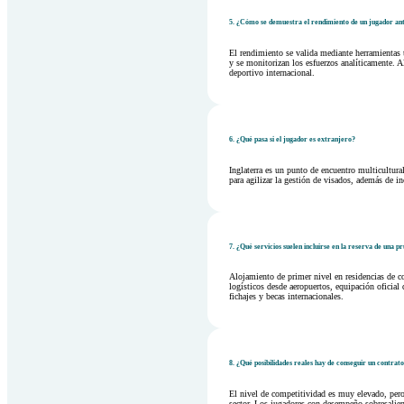
5. ¿Cómo se demuestra el rendimiento de un jugador ant
El rendimiento se valida mediante herramientas 
y se monitorizan los esfuerzos analíticamente. A
deportivo internacional.
6. ¿Qué pasa si el jugador es extranjero?
Inglaterra es un punto de encuentro multicultural
para agilizar la gestión de visados, además de in
7. ¿Qué servicios suelen incluirse en la reserva de una p
Alojamiento de primer nivel en residencias de 
logísticos desde aeropuertos, equipación oficial 
fichajes y becas internacionales.
8. ¿Qué posibilidades reales hay de conseguir un contrat
El nivel de competitividad es muy elevado, pero 
sector. Los jugadores con desempeño sobresalient