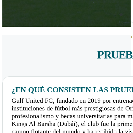
+15 años de
PRUEB
¿EN QUÉ CONSISTEN LAS PRUE
Gulf United FC, fundado en 2019 por entrena
instituciones de fútbol más prestigiosas de O
profesionalismo y becas universitarias para m
Kings Al Barsha (Dubái), el club fue la prime
campo flotante del mundo y ha recibido la vis