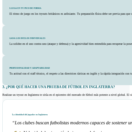
LLEGA EN TU PICO DE FORMA
El ritmo de juego en los tryouts británicos es asfixiante. Tu preparación física debe ser previa para que
GANA LOS DUELOS INDIVIDUALES
La solidez en el uno contra uno (ataque y defensa) y la agresividad bien entendida para recuperar la pose
PROFESIONALIDAD Y ADAPTABILIDAD
Tu actitud con el staff técnico, el respeto a las directrices tácticas en inglés y la rápida integración c
3. ¿POR QUÉ HACER UNA PRUEBA DE FÚTBOL EN INGLATERRA?
Realizar un tryout en Inglaterra te sitúa en el epicentro del mercado de fútbol más potente a nivel global. El 
La identidad del jugador en Inglaterra
“Los clubes buscan futbolistas modernos capaces de sostener un 