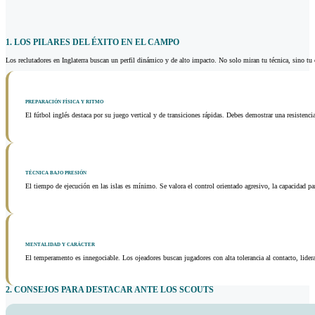
1. LOS PILARES DEL ÉXITO EN EL CAMPO
Los reclutadores en Inglaterra buscan un perfil dinámico y de alto impacto. No solo miran tu técnica, sino tu 
PREPARACIÓN FÍSICA Y RITMO
El fútbol inglés destaca por su juego vertical y de transiciones rápidas. Debes demostrar una resistenc
TÉCNICA BAJO PRESIÓN
El tiempo de ejecución en las islas es mínimo. Se valora el control orientado agresivo, la capacidad pa
MENTALIDAD Y CARÁCTER
El temperamento es innegociable. Los ojeadores buscan jugadores con alta tolerancia al contacto, lide
2. CONSEJOS PARA DESTACAR ANTE LOS SCOUTS