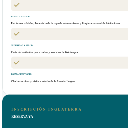
LOGÍSTICA TOTAL
Uniformes oficiales, lavandería de la ropa de entrenamiento y limpieza semanal de habitaciones.
SEGURIDAD Y SALUD
Carta de invitación para visados y servicios de fisioterapia.
FORMACIÓN Y OCIO
Charlas técnicas y visita a estadio de la Premier League.
INSCRIPCIÓN INGLATERRA
RESERVA YA