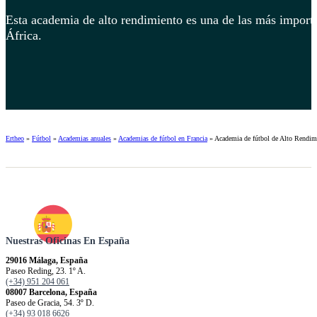
Esta academia de alto rendimiento es una de las más import
África.
Ertheo
»
Fútbol
»
Academias anuales
»
Academias de fútbol en Francia
»
Academia de fútbol de Alto Rendim
Nuestras Oficinas En España
29016 Málaga, España
Paseo Reding, 23. 1º A.
(+34) 951 204 061
08007 Barcelona, España
Paseo de Gracia, 54. 3º D.
(+34) 93 018 6626