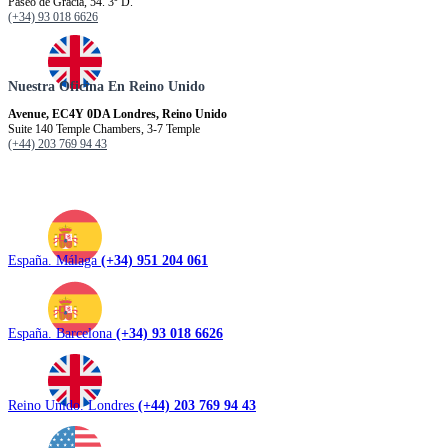
Paseo de Gracia, 54. 3º D.
(+34) 93 018 6626
Nuestra Oficina En Reino Unido
Avenue, EC4Y 0DA Londres, Reino Unido
Suite 140 Temple Chambers, 3-7 Temple
(+44) 203 769 94 43
España. Málaga
(+34) 951 204 061
España. Barcelona
(+34) 93 018 6626
Reino Unido. Londres
(+44) 203 769 94 43