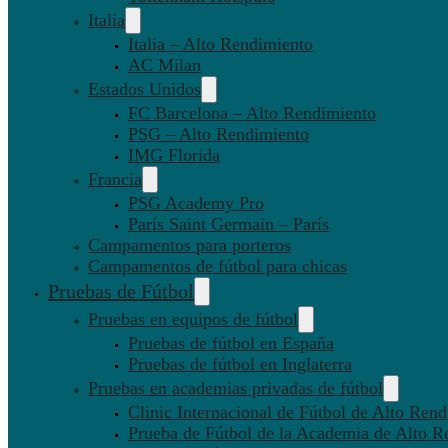
Italia
Italia – Alto Rendimiento
AC Milan
Estados Unidos
FC Barcelona – Alto Rendimiento
PSG – Alto Rendimiento
IMG Florida
Francia
PSG Academy Pro
París Saint Germain – París
Campamentos para porteros
Campamentos de fútbol para chicas
Pruebas de Fútbol
Pruebas en equipos de fútbol
Pruebas de fútbol en España
Pruebas de fútbol en Inglaterra
Pruebas en academias privadas de fútbol
Clinic Internacional de Fútbol de Alto Ren
Prueba de Fútbol de la Academia de Alto R