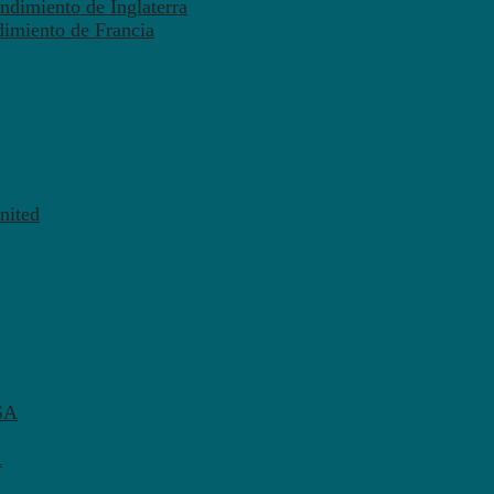
ndimiento de Inglaterra
dimiento de Francia
nited
SA
A