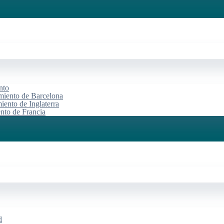
nto
miento de Barcelona
iento de Inglaterra
ento de Francia
d