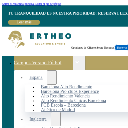
Saltar al contenido principal
Saltar al pie de página
TU TRANQUILIDAD ES NUESTRA PRIORIDAD: RESERVA FLEX
Leer más
Opiniones de Clientes
Sobre Nosotros
Reservar
Campus Verano Fútbol
España
Barcelona Alto Rendimiento
Barcelona Pro-clubs Experience
Alto Rendimiento Valencia
Alto Rendimiento Chicas Barcelona
FCB Escola – Barcelona
Atlético de Madrid
Inglaterra