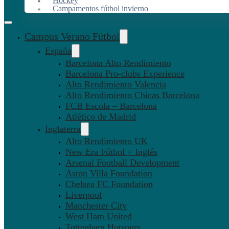
Hockey
Campamentos fútbol invierno
Campus Verano Fútbol
España
Barcelona Alto Rendimiento
Barcelona Pro-clubs Experience
Alto Rendimiento Valencia
Alto Rendimiento Chicas Barcelona
FCB Escola – Barcelona
Atlético de Madrid
Inglaterra
Alto Rendimiento UK
New Era Fútbol + Inglés
Arsenal Football Development
Aston Villa Foundation
Chelsea FC Foundation
Liverpool
Manchester City
West Ham United
Tottenham Hotspurs