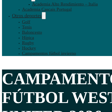
Academia Alto Rendimiento – Italia
Academia Cascais Portugal
Otros deportes
Golf
Tenis
Baloncesto
Hípica
Rugby
Hockey
Campamentos fútbol invierno
CAMPAMENT
FÚTBOL
WES