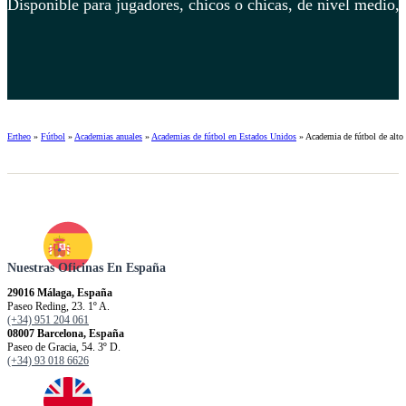
Disponible para jugadores, chicos o chicas, de nivel medio, 
Ertheo
»
Fútbol
»
Academias anuales
»
Academias de fútbol en Estados Unidos
»
Academia de fútbol de alto
Nuestras Oficinas En España
29016 Málaga, España
Paseo Reding, 23. 1º A.
(+34) 951 204 061
08007 Barcelona, España
Paseo de Gracia, 54. 3º D.
(+34) 93 018 6626