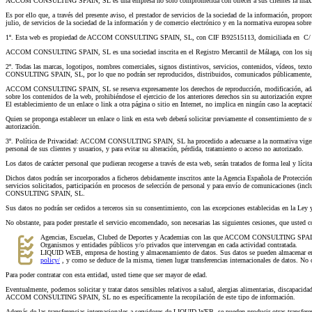
ACCOM CONSULTING SPAIN, SL es una empresa no sólo comprometida con ofrecer a sus clientes la máxima cali
Es por ello que, a través del presente aviso, el prestador de servicios de la sociedad de la información, prop
julio, de servicios de la sociedad de la información y de comercio electrónico y en la normativa europea sobr
1º. Esta web es propiedad de ACCOM CONSULTING SPAIN, SL, con CIF B92515113, domiciliada en C/ Pas
ACCOM CONSULTING SPAIN, SL es una sociedad inscrita en el Registro Mercantil de Málaga, con los sigui
2º. Todas las marcas, logotipos, nombres comerciales, signos distintivos, servicios, contenidos, vídeos, tex
CONSULTING SPAIN, SL, por lo que no podrán ser reproducidos, distribuidos, comunicados públicamente, tr
ACCOM CONSULTING SPAIN, SL se reserva expresamente los derechos de reproducción, modificación, adaptación
sobre los contenidos de la web, prohibiéndose el ejercicio de los anteriores derechos sin su autorización expr
El establecimiento de un enlace o link a otra página o sitio en Internet, no implica en ningún caso la ac
Quien se proponga establecer un enlace o link en esta web deberá solicitar previamente el consentimiento de su
autorización.
3º. Política de Privacidad: ACCOM CONSULTING SPAIN, SL ha procedido a adecuarse a la normativa vigente de p
personal de sus clientes y usuarios, y para evitar su alteración, pérdida, tratamiento o acceso no autorizado.
Los datos de carácter personal que pudieran recogerse a través de esta web, serán tratados de forma leal y líci
Dichos datos podrán ser incorporados a ficheros debidamente inscritos ante la Agencia Española de Prote
servicios solicitados, participación en procesos de selección de personal y para envío de comunicaciones (
CONSULTING SPAIN, SL.
Sus datos no podrán ser cedidos a terceros sin su consentimiento, con las excepciones establecidas en la Ley y
No obstante, para poder prestarle el servicio encomendado, son necesarias las siguientes cesiones, que usted c
Agencias, Escuelas, Clubed de Deportes y Academias con las que ACCOM CONSULTING SPAIN, SL t
Organismos y entidades públicos y/o privados que intervengan en cada actividad contratada.
LIQUID WEB, empresa de hosting y almacenamiento de datos. Sus datos se pueden almacenar en se
policy/
, y como se deduce de la misma, tienen lugar transferencias internacionales de datos. N
Para poder contratar con esta entidad, usted tiene que ser mayor de edad.
Eventualmente, podemos solicitar y tratar datos sensibles relativos a salud, alergias alimentarias, discapacida
ACCOM CONSULTING SPAIN, SL no es específicamente la recopilación de este tipo de información.
Además de las transferencias internacionales a servidores de LIQUID WEB, se pueden producir otras transferenc