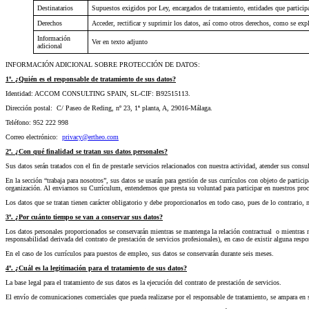
Destinatarios
Supuestos exigidos por Ley, encargados de tratamiento, entidades que participa
Derechos
Acceder, rectificar y suprimir los datos, así como otros derechos, como se expl
Información
Ver en texto adjunto
adicional
INFORMACIÓN ADICIONAL SOBRE PROTECCIÓN DE DATOS:
1º. ¿Quién es el responsable de tratamiento de sus datos?
Identidad: ACCOM CONSULTING SPAIN, SL-CIF: B92515113.
Dirección postal: C/ Paseo de Reding, nº 23, 1ª planta, A, 29016-Málaga.
Teléfono: 952 222 998
Correo electrónico:
privacy@ertheo.com
2º. ¿Con qué finalidad se tratan sus datos personales?
Sus datos serán tratados con el fin de prestarle servicios relacionados con nuestra actividad, atender sus consu
En la sección “trabaja para nosotros”, sus datos se usarán para gestión de sus currículos con objeto de partic
organización. Al enviarnos su Currículum, entendemos que presta su voluntad para participar en nuestros proc
Los datos que se tratan tienen carácter obligatorio y debe proporcionarlos en todo caso, pues de lo contrario,
3º. ¿Por cuánto tiempo se van a conservar sus datos?
Los datos personales proporcionados se conservarán mientras se mantenga la relación contractual o mientras no
responsabilidad derivada del contrato de prestación de servicios profesionales), en caso de existir alguna respo
En el caso de los currículos para puestos de empleo, sus datos se conservarán durante seis meses.
4º. ¿Cuál es la legitimación para el tratamiento de sus datos?
La base legal para el tratamiento de sus datos es la ejecución del contrato de prestación de servicios.
El envío de comunicaciones comerciales que pueda realizarse por el responsable de tratamiento, se ampara en