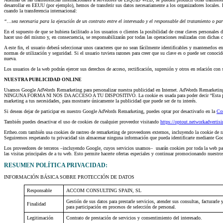
desarrollar en EEUU (por ejemplo), hemos de transferir sus datos necesariamente a los organizadores locales.
cuando la transferencia internacional:
“…sea necesaria para la ejecución de un contrato entre el interesado y el responsable del tratamiento o pa
En el supuesto de que se hubiera facilitado a los usuarios o clientes la posibilidad de crear claves personales
hacer uso del mismo y, en consecuencia, se responsabilizarán por todas las operaciones realizadas con dichas c
A este fin, el usuario deberá seleccionar unos caracteres que no sean fácilmente identificables y mantenerlos en
normas de utilización y seguridad. Si el usuario tuviera razones para creer que su clave es o puede ser 
nueva.
Los usuarios de la web podrán ejercer sus derechos de acceso, rectificación, supresión y otros en relació
NUESTRA PUBLICIDAD ONLINE
Usamos Google AdWords Remarketing para personalizar nuestra publicidad en Internet. AdWords Remarketi
NINGUNA FORMA NI NOS DA ACCESO A TU DISPOSITIVO. La cookie es usada para poder decir “Esta persona ha
marketing a tus necesidades, para mostrarte únicamente la publicidad que puede ser de tu interés.
Si deseas dejar de participar en nuestro Google AdWords Remarketing, puedes optar por desactivarlo en la
Co
También puedes desactivar el uso de cookies de cualquier proveedor visitando
https://optout.networkadvertisi
Ertheo.com también usa cookies de rastreo de remarketing de proveedores externos, incluyendo la cookie de 
Seguiremos respetando tu privacidad sin almacenar ninguna información que pueda identificarte mediante Goo
Los proveedores de terceros –incluyendo Google, cuyos servicios usamos– usarán cookies por toda la web para
las visitas principales de a tu web. Esto permite hacerte ofertas especiales y continuar promocionando nuestro
RESUMEN POLÍTICA PRIVACIDAD:
INFORMACIÓN BÁSICA SOBRE PROTECCIÓN DE DATOS
Responsable
ACCOM CONSULTING SPAIN, SL
Gestión de sus datos para prestarle servicios, atender sus consultas, facturarle
Finalidad
para participación en procesos de selección de personal.
Legitimación
Contrato de prestación de servicios y consentimiento del interesado.