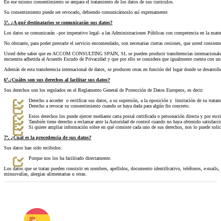
En ese mismo consentimiento se ampara el tratamiento de los datos de sus currículos.
Su consentimiento puede ser revocado, debiendo comunicárnoslo así expresamente.
5º. ¿A qué destinatarios se comunicarán sus datos?
Los datos se comunicarán –por imperativo legal- a las Administraciones Públicas con competencia en la materia
No obstante, para poder prestarle el servicio encomendado, son necesarias ciertas cesiones, que usted consiente
Usted debe saber que en ACCOM CONSULTING SPAIN, SL se pueden producir transferencias internacionales de s
encuentra adherida al Acuerdo Escudo de Privacidad y que por ello se considera que igualmente cuenta con un
Además de esta transferencia internacional de datos, se producen otras en función del lugar donde se desarrolle
6º.¿Cuáles son sus derechos al facilitar sus datos?
Sus derechos son los regulados en el Reglamento General de Protección de Datos Europeos, es decir:
Derecho a acceder o rectificar sus datos, a su supresión, a la oposición y limitación de su tratam
Derecho a revocar su consentimiento cuando se haya dada para algún fin concreto.
Estos derechos los puede ejercer mediante carta postal certificada o personación directa y por escr
También tiene derecho a reclamar ante la Autoridad de control cuando no haya obtenido satisfacció
Si quiere ampliar información sobre en qué consiste cada uno de sus derechos, nos lo puede solici
7º. ¿Cuál es la procedencia de sus datos?
Sus datos han sido recibidos:
Porque nos los ha facilitado directamente.
Los datos que se tratan pueden consistir en nombres, apellidos, documento identificativo, teléfonos, e-mails, 
minusvalías, alergias alimentarias u otras.