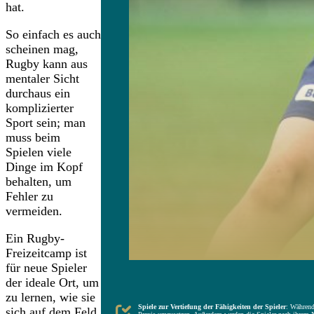
hat.
So einfach es auch
scheinen mag,
Rugby kann aus
mentaler Sicht
durchaus ein
komplizierter
Sport sein; man
muss beim
Spielen viele
Dinge im Kopf
behalten, um
Fehler zu
vermeiden.
Ein Rugby-
Freizeitcamp ist
für neue Spieler
der ideale Ort, um
HAUPTASPEKTE DER RUGBY-SOMMERCAMPS FÜR FREI
zu lernen, wie sie
Spiele zur Vertiefung der Fähigkeiten der Spieler
: Während
sich auf dem Feld