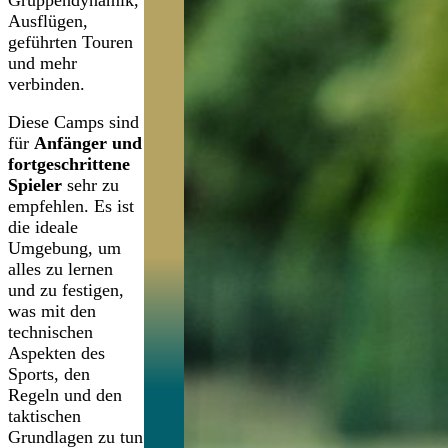
Ausflügen,
geführten Touren
und mehr
verbinden.
Diese Camps sind
für
Anfänger und
fortgeschrittene
Spieler
sehr zu
empfehlen. Es ist
die ideale
Umgebung, um
alles zu lernen
und zu festigen,
was mit den
technischen
Aspekten des
Sports, den
Regeln und den
taktischen
Grundlagen zu tun