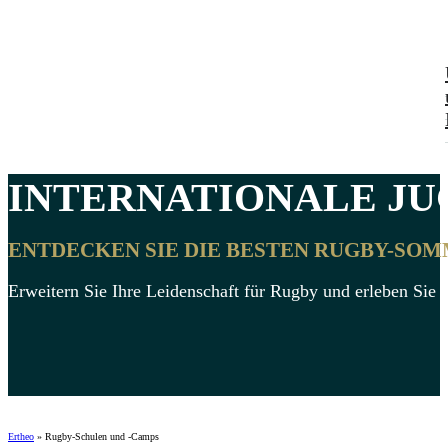
INTERNATIONALE
JU
ENTDECKEN SIE DIE BESTEN RUGBY-SO
Erweitern Sie Ihre Leidenschaft für Rugby und erleben Sie 
Ertheo
»
Rugby-Schulen und -Camps