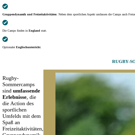
Gruppendynamik und Freizeitaktivitäten
: Neben dem sportlichen Aspekt umfassen die Camps auch Freize
Die Camps finden in
England
statt.
Optionaler
Englischunterricht
.
RUGBY-S
Rugby-
Sommercamps
sind
umfassende
Erlebnisse
, die
die Action des
sportlichen
Umfelds mit dem
Spaß an
Freizeitaktivitäten,
Gruppendynamik,