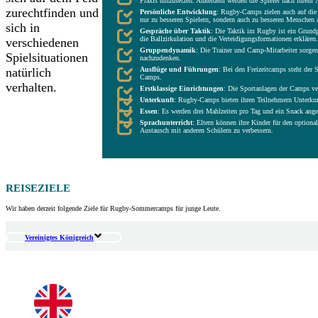
Praxis umzusetzen. Außerdem werden die Spieler nach ihrem Niv
zurechtfinden und
Persönliche Entwicklung
: Rugby-Camps zielen auch auf die a
nur zu besseren Spielern, sondern auch zu besseren Menschen
sich in
Gespräche über Taktik
: Die Taktik im Rugby ist ein Grundp
die Ballzirkulation und die Verteidigungsformationen erklären.
verschiedenen
Gruppendynamik
: Die Trainer und Camp-Mitarbeiter sorgen 
Spielsituationen
nachzudenken.
natürlich
Ausflüge und Führungen
: Bei den Freizeitcamps steht der
Camps.
verhalten.
Erstklassige Einrichtungen
: Die Sportanlagen der Camps ve
Unterkunft
: Rugby-Camps bieten ihren Teilnehmern Unterkun
Essen
: Es werden drei Mahlzeiten pro Tag und ein Snack ange
Sprachunterricht
: Eltern können ihre Kinder für den option
Austausch mit anderen Schülern zu verbessern.
REISEZIELE
Wir haben derzeit folgende Ziele für Rugby-Sommercamps für junge Leute.
Vereinigtes Königreich