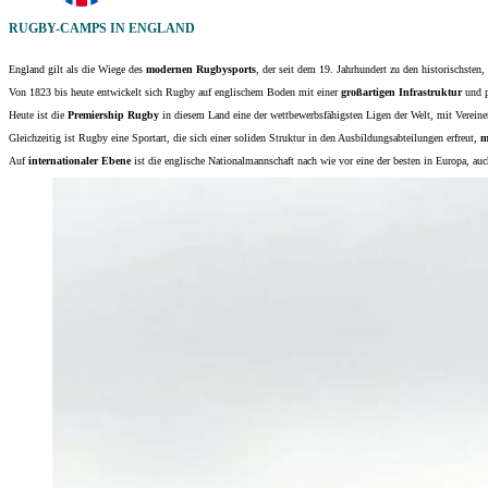
RUGBY-CAMPS IN ENGLAND
England gilt als die Wiege des
modernen Rugbysports
, der seit dem 19. Jahrhundert zu den historischsten,
Von 1823 bis heute entwickelt sich Rugby auf englischem Boden mit einer
großartigen Infrastruktur
und p
Heute ist die
Premiership Rugby
in diesem Land eine der wettbewerbsfähigsten Ligen der Welt, mit Vereine
Gleichzeitig ist Rugby eine Sportart, die sich einer soliden Struktur in den Ausbildungsabteilungen erfreut,
m
Auf
internationaler Ebene
ist die englische Nationalmannschaft nach wie vor eine der besten in Europa, auch