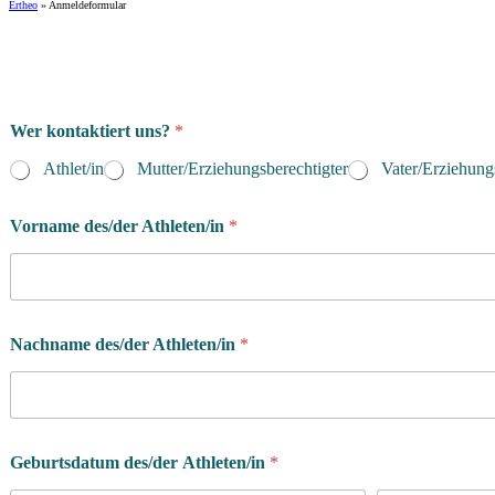
Ertheo
»
Anmeldeformular
S
Wer kontaktiert uns?
*
i
e
Athlet/in
Mutter/Erziehungsberechtigter
Vater/Erziehung
S
i
e
Vorname des/der Athleten/in
*
Nachname des/der Athleten/in
*
Geburtsdatum des/der Athleten/in
*