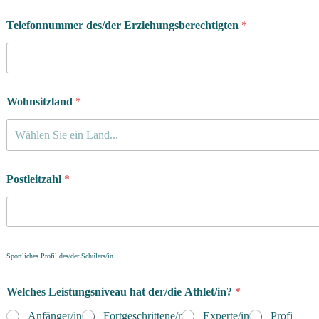
Telefonnummer des/der Erziehungsberechtigten
*
Wohnsitzland
*
Wählen Sie ein Land...
Postleitzahl
*
Sportliches Profil des/der Schülers/in
Welches Leistungsniveau hat der/die Athlet/in?
*
Anfänger/in
Fortgeschrittene/r
Experte/in
Profi