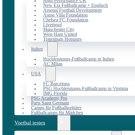
High Performance UK
New Era Fußballcamp + Englisch
Arsenal Football Development
Aston Villa Foundation
Chelsea FC Foundation
Liverpool
Manchester City
West Ham United
Tottenham Hotspurs
Italien
Hochleistungs-Fußballcamp in Italien
AC Milan
USA
FC Barcelona
PSG Hochleistungs-Fußballcamp in Virginia
IMG Florida
PSG Academy Pro
Paris Saint Germain
Camps für Fußballtorhüter
Fußballcamps für Mädchen
Voetbal testen