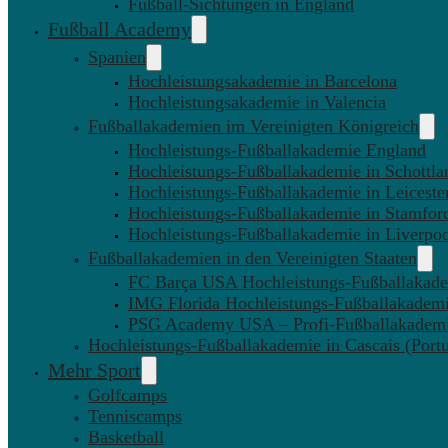
Fußball-Sichtungen in England
Fußball Academy
Spanien
Hochleistungsakademie in Barcelona
Hochleistungsakademie in Valencia
Fußballakademien im Vereinigten Königreich
Hochleistungs-Fußballakademie England
Hochleistungs-Fußballakademie in Schottla
Hochleistungs-Fußballakademie in Leiceste
Hochleistungs-Fußballakademie in Stamfor
Hochleistungs-Fußballakademie in Liverpo
Fußballakademien in den Vereinigten Staaten
FC Barça USA Hochleistungs-Fußballakad
IMG Florida Hochleistungs-Fußballakadem
PSG Academy USA – Profi-Fußballakadem
Hochleistungs-Fußballakademie in Cascais (Portu
Mehr Sport
Golfcamps
Tenniscamps
Basketball