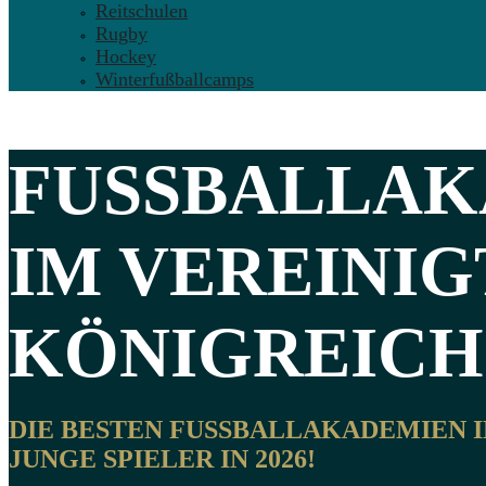
Reitschulen
Rugby
Hockey
Winterfußballcamps
FUSSBALLAKA
M
VEREINIG
KÖNIGREICH
DIE BESTEN FUSSBALLAKADEMIEN IN
UNGE SPIELER IN 2026!