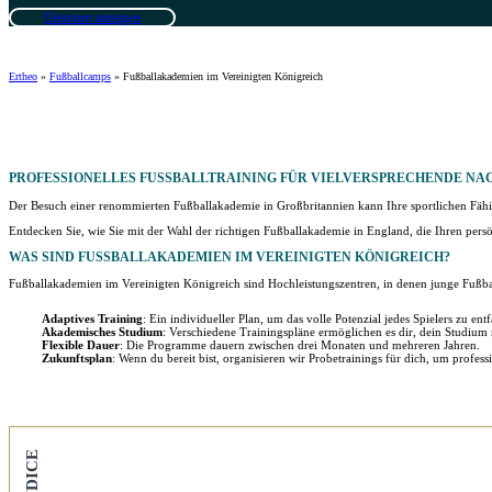
Optionen anzeigen
Ertheo
»
Fußballcamps
»
Fußballakademien im Vereinigten Königreich
PROFESSIONELLES
FUSSBALLTRAINING FÜR VIELVERSPRECHENDE NA
Der Besuch einer renommierten Fußballakademie in Großbritannien kann Ihre sportlichen Fähi
Entdecken Sie, wie Sie mit der Wahl der richtigen Fußballakademie in England, die Ihren pers
WAS SIND
FUSSBALLAKADEMIEN IM VEREINIGTEN KÖNIGREICH
?
Fußballakademien im Vereinigten Königreich sind Hochleistungszentren, in denen junge Fußball
Adaptives Training
: Ein individueller Plan, um das volle Potenzial jedes Spielers zu entf
Akademisches Studium
: Verschiedene Trainingspläne ermöglichen es dir, dein Studium 
Flexible Dauer
: Die Programme dauern zwischen drei Monaten und mehreren Jahren.
Zukunftsplan
: Wenn du bereit bist, organisieren wir Probetrainings für dich, um profess
ÍNDICE