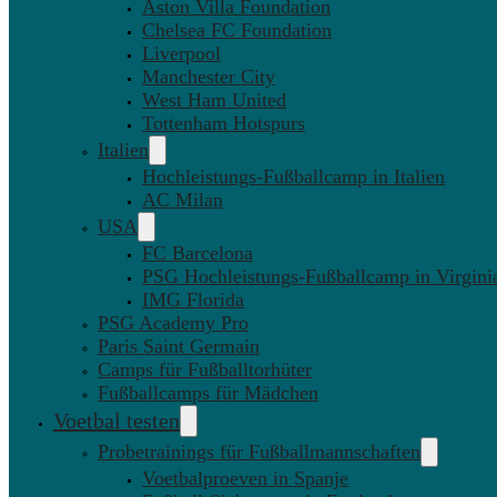
Aston Villa Foundation
Chelsea FC Foundation
Liverpool
Manchester City
West Ham United
Tottenham Hotspurs
Italien
Hochleistungs-Fußballcamp in Italien
AC Milan
USA
FC Barcelona
PSG Hochleistungs-Fußballcamp in Virgini
IMG Florida
PSG Academy Pro
Paris Saint Germain
Camps für Fußballtorhüter
Fußballcamps für Mädchen
Voetbal testen
Probetrainings für Fußballmannschaften
Voetbalproeven in Spanje