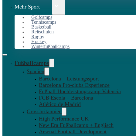
Mehr Sport
Golfcamps
Tenniscamps
Basketball
Reitschulen
Rugby
Hockey
Winterfußballcamps
Fußballcamps
Spanien
Barcelona – Leistungssport
Barcelona Pro-clubs Experience
Fußball-Hochleistungscamp Valencia
FCB Escola – Barcelona
Atlético de Madrid
Grossbritannien
High Performance UK
New Era Fußballcamp + Englisch
Arsenal Football Development