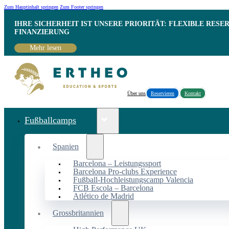
Zum Hauptinhalt springen
Zum Footer springen
IHRE SICHERHEIT IST UNSERE PRIORITÄT: FLEXIBLE RESE
INANZIERUNG
Mehr lesen
Über uns
Reservieren
Kontakt
Fußballcamps
Spanien
Barcelona – Leistungssport
Barcelona Pro-clubs Experience
Fußball-Hochleistungscamp Valencia
FCB Escola – Barcelona
Atlético de Madrid
Grossbritannien