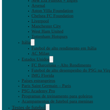
New Era Futebol + Inglês
Arsenal
Aston Villa Foundation
Chelsea FC Foundation
Liverpool
Manchester City
West Ham United
Tottenham Hotspurs
Itália
Futebol de alto rendimento em Itália
AC Milan
Estados Unidos
FC Barcelona – Alto Rendimento
Futebol de alto desempenho do PSG na Virg
IMG Florida
Países estrangeiros
Paris Saint Germain – Paris
PSG Academy Pro
Programas de treinamento para goleiros
Acampamentos de futebol para meninas
Testes de futebol