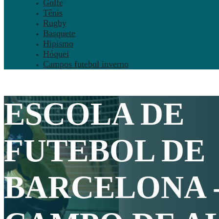
Golfe
Tênis
Rugby
Basquete
Hipismo
Hóquei
Campos futebol inverno
ESCOLA DE
FUTEBOL DE
BARCELONA