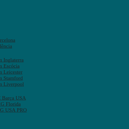
rcelona
lência
 Inglaterra
m Escócia
 Leicester
m Stamford
m Liverpool
FC Barça USA
MG Florida
 PSG USA PRO