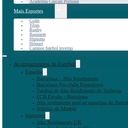
Academia Cascais Portugal
Mais Esportes
Golfe
Tênis
Rugby
Basquete
Hipismo
Hóquei
Campos futebol inverno
Acampamentos de Futebol
Espanha
Barcelona – Alto Rendimento
Barcelona Pro-clubs Experience
Futebol de Alto Rendimento de Valência
FCB Escola – Barcelona
Alto rendimento para as raparigas do Barce
Atlético de Madrid
Inglaterra
Alto Rendimento UK