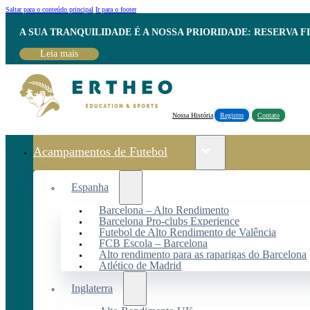
Saltar para o conteúdo principal
Ir para o footer
A SUA TRANQUILIDADE É A NOSSA PRIORIDADE: RESERVA 
Leia mais
Nossa História
Registro
Contato
Acampamentos de Futebol
Espanha
Barcelona – Alto Rendimento
Barcelona Pro-clubs Experience
Futebol de Alto Rendimento de Valência
FCB Escola – Barcelona
Alto rendimento para as raparigas do Barcelona
Atlético de Madrid
Inglaterra