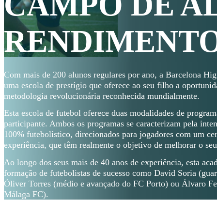
CAMPO DE A
RENDIMENTO
Com mais de 200 alunos regulares por ano, a Barcelona H
uma escola de prestígio que oferece ao seu filho a oportuni
metodologia revolucionária reconhecida mundialmente.
Esta escola de futebol oferece duas modalidades de program
participante. Ambos os programas se caracterizam pela inten
100% futebolístico, direcionados para jogadores com um cert
experiência, que têm realmente o objetivo de melhorar o s
Ao longo dos seus mais de 40 anos de experiência, esta aca
formação de futebolistas de sucesso como David Soria (guar
Óliver Torres (médio e avançado do FC Porto) ou Álvaro Fe
Málaga FC).