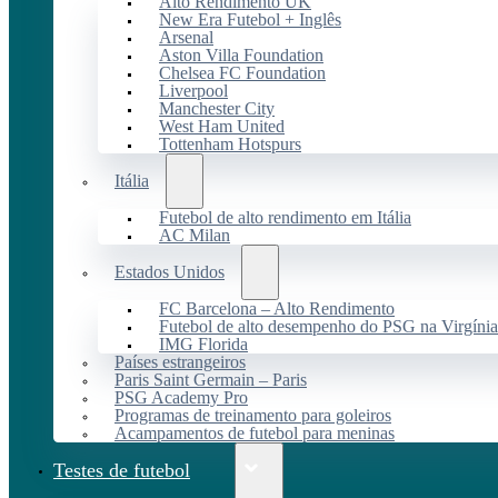
Alto Rendimento UK
New Era Futebol + Inglês
Arsenal
Aston Villa Foundation
Chelsea FC Foundation
Liverpool
Manchester City
West Ham United
Tottenham Hotspurs
Itália
Futebol de alto rendimento em Itália
AC Milan
Estados Unidos
FC Barcelona – Alto Rendimento
Futebol de alto desempenho do PSG na Virgínia
IMG Florida
Países estrangeiros
Paris Saint Germain – Paris
PSG Academy Pro
Programas de treinamento para goleiros
Acampamentos de futebol para meninas
Testes de futebol