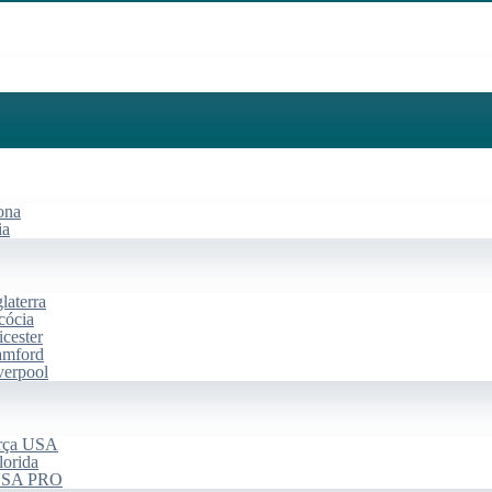
ona
ia
laterra
cócia
cester
amford
verpool
arça USA
lorida
 USA PRO