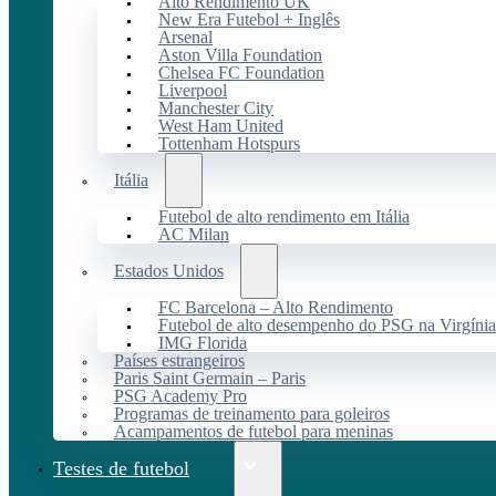
Alto Rendimento UK
New Era Futebol + Inglês
Arsenal
Aston Villa Foundation
Chelsea FC Foundation
Liverpool
Manchester City
West Ham United
Tottenham Hotspurs
Itália
Futebol de alto rendimento em Itália
AC Milan
Estados Unidos
FC Barcelona – Alto Rendimento
Futebol de alto desempenho do PSG na Virgínia
IMG Florida
Países estrangeiros
Paris Saint Germain – Paris
PSG Academy Pro
Programas de treinamento para goleiros
Acampamentos de futebol para meninas
Testes de futebol