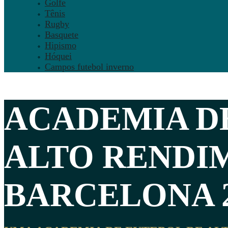
Golfe
Tênis
Rugby
Basquete
Hipismo
Hóquei
Campos futebol inverno
ACADEMIA D
ALTO RENDI
BARCELONA