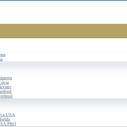
ona
ia
laterra
cócia
cester
amford
verpool
arça USA
lorida
 USA PRO