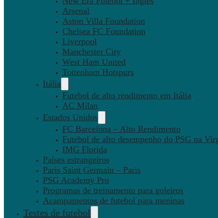
New Era Futebol + Inglês
Arsenal
Aston Villa Foundation
Chelsea FC Foundation
Liverpool
Manchester City
West Ham United
Tottenham Hotspurs
Itália
Futebol de alto rendimento em Itália
AC Milan
Estados Unidos
FC Barcelona – Alto Rendimento
Futebol de alto desempenho do PSG na Virg
IMG Florida
Países estrangeiros
Paris Saint Germain – Paris
PSG Academy Pro
Programas de treinamento para goleiros
Acampamentos de futebol para meninas
Testes de futebol