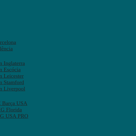
rcelona
lência
 Inglaterra
m Escócia
 Leicester
m Stamford
m Liverpool
FC Barça USA
MG Florida
 PSG USA PRO