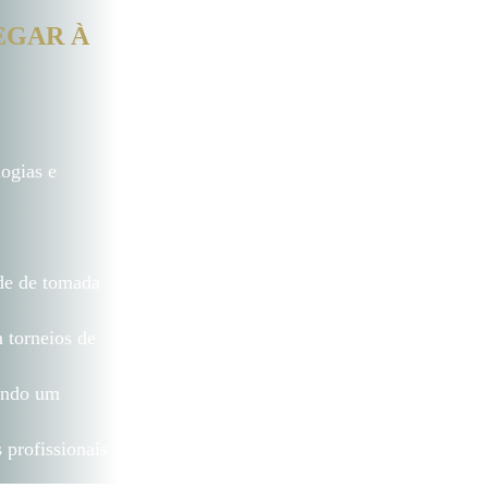
EGAR À
logias e
ade de tomada
 torneios de
tendo um
 profissionais