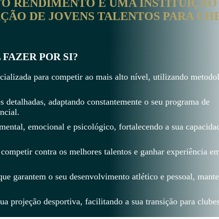
TO RENDIMENTO É UMA INSTITUIÇÃO
AÇÃO DE JOVENS TALENTOS PARA CH
FAZER POR SI?
pecializada para competir ao mais alto nível, utilizando metodo
ses detalhadas, adaptando constantemente o seu programa de
ncial.
ental, emocional e psicológico, fortalecendo a sua capacid
 competir contra os melhores talentos e ganhar experiência em
 que garantem o seu desenvolvimento atlético e pessoal, man
a projeção desportiva, facilitando a sua transição para clubes