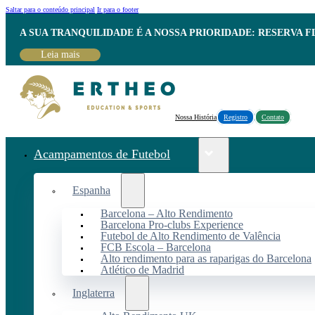
Saltar para o conteúdo principal
Ir para o footer
A SUA TRANQUILIDADE É A NOSSA PRIORIDADE: RESERVA 
Leia mais
Nossa História
Registro
Contato
Acampamentos de Futebol
Espanha
Barcelona – Alto Rendimento
Barcelona Pro-clubs Experience
Futebol de Alto Rendimento de Valência
FCB Escola – Barcelona
Alto rendimento para as raparigas do Barcelona
Atlético de Madrid
Inglaterra