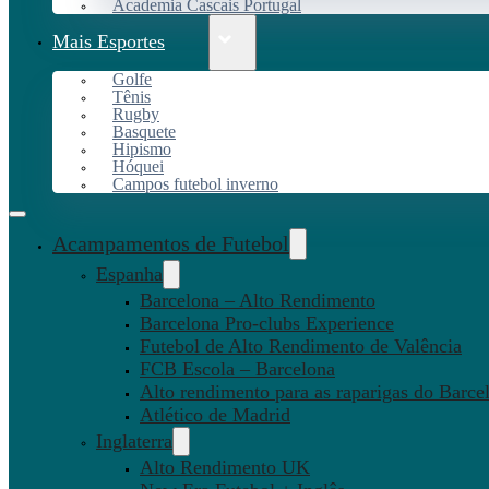
Academia Cascais Portugal
Mais Esportes
Golfe
Tênis
Rugby
Basquete
Hipismo
Hóquei
Campos futebol inverno
Acampamentos de Futebol
Espanha
Barcelona – Alto Rendimento
Barcelona Pro-clubs Experience
Futebol de Alto Rendimento de Valência
FCB Escola – Barcelona
Alto rendimento para as raparigas do Barce
Atlético de Madrid
Inglaterra
Alto Rendimento UK