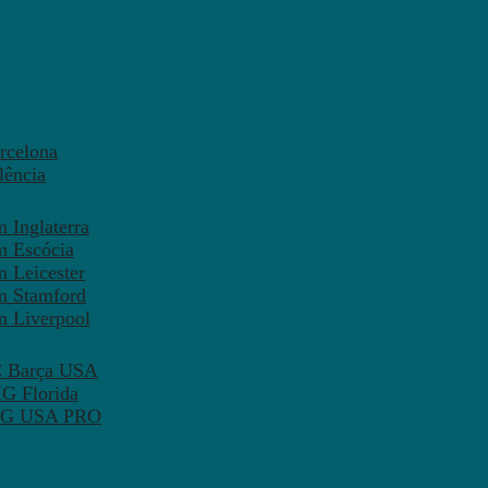
rcelona
lência
 Inglaterra
m Escócia
 Leicester
m Stamford
m Liverpool
FC Barça USA
MG Florida
 PSG USA PRO