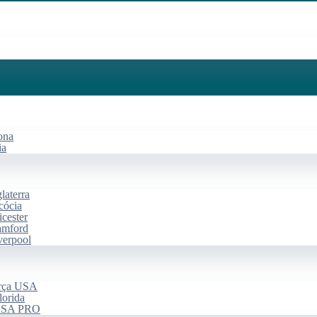
ona
ia
laterra
cócia
cester
amford
verpool
arça USA
lorida
 USA PRO