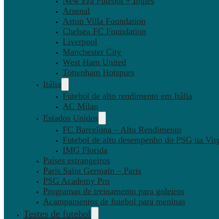
New Era Futebol + Inglês
Arsenal
Aston Villa Foundation
Chelsea FC Foundation
Liverpool
Manchester City
West Ham United
Tottenham Hotspurs
Itália
Futebol de alto rendimento em Itália
AC Milan
Estados Unidos
FC Barcelona – Alto Rendimento
Futebol de alto desempenho do PSG na Virg
IMG Florida
Países estrangeiros
Paris Saint Germain – Paris
PSG Academy Pro
Programas de treinamento para goleiros
Acampamentos de futebol para meninas
Testes de futebol