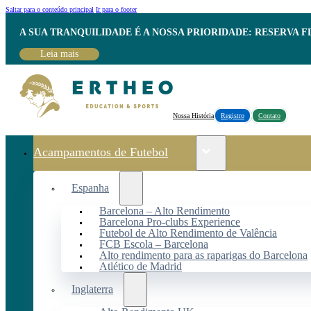
Saltar para o conteúdo principal
Ir para o footer
A SUA TRANQUILIDADE É A NOSSA PRIORIDADE: RESERVA 
Leia mais
Nossa História
Registro
Contato
Acampamentos de Futebol
Espanha
Barcelona – Alto Rendimento
Barcelona Pro-clubs Experience
Futebol de Alto Rendimento de Valência
FCB Escola – Barcelona
Alto rendimento para as raparigas do Barcelona
Atlético de Madrid
Inglaterra