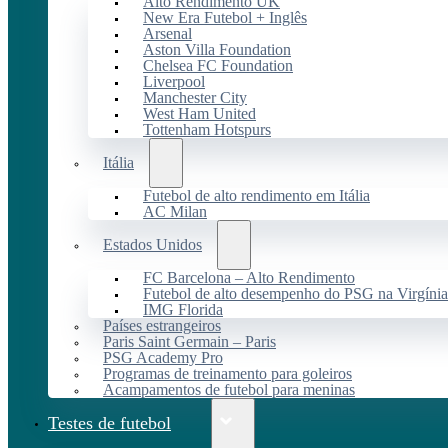
Alto Rendimento UK
New Era Futebol + Inglês
Arsenal
Aston Villa Foundation
Chelsea FC Foundation
Liverpool
Manchester City
West Ham United
Tottenham Hotspurs
Itália
Futebol de alto rendimento em Itália
AC Milan
Estados Unidos
FC Barcelona – Alto Rendimento
Futebol de alto desempenho do PSG na Virgínia
IMG Florida
Países estrangeiros
Paris Saint Germain – Paris
PSG Academy Pro
Programas de treinamento para goleiros
Acampamentos de futebol para meninas
Testes de futebol