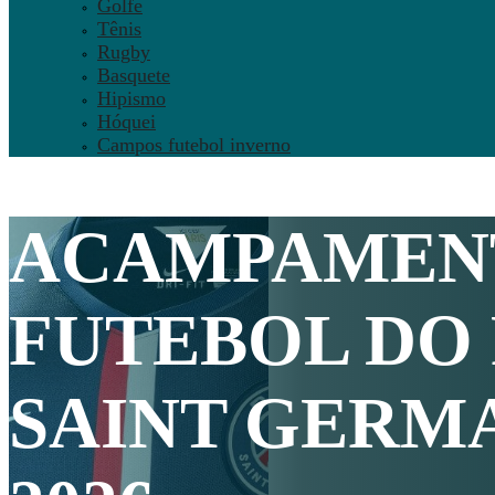
Golfe
Tênis
Rugby
Basquete
Hipismo
Hóquei
Campos futebol inverno
ACAMPAMEN
FUTEBOL DO
SAINT GERM