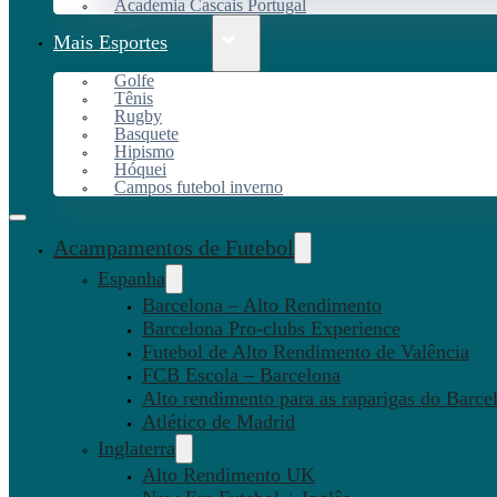
Academia Cascais Portugal
Mais Esportes
Golfe
Tênis
Rugby
Basquete
Hipismo
Hóquei
Campos futebol inverno
Acampamentos de Futebol
Espanha
Barcelona – Alto Rendimento
Barcelona Pro-clubs Experience
Futebol de Alto Rendimento de Valência
FCB Escola – Barcelona
Alto rendimento para as raparigas do Barce
Atlético de Madrid
Inglaterra
Alto Rendimento UK