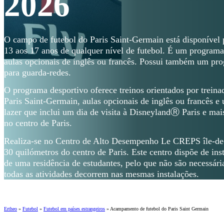
2026
O campo de futebol do Paris Saint-Germain está disponível p
13 aos 17 anos de qualquer nível de futebol. É um programa
aulas opcionais de inglês ou francês. Possui também um pro
para guarda-redes.
O programa desportivo oferece treinos orientados por treina
Paris Saint-Germain, aulas opcionais de inglês ou francês e
lazer que inclui um dia de visita à DisneylandⓇ Paris e mais
no centro de Paris.
Realiza-se no Centro de Alto Desempenho Le CREPS île-de-f
30 quilómetros do centro de Paris. Este centro dispõe de in
de uma residência de estudantes, pelo que não são necessár
todas as atividades decorrem nas mesmas instalações.
Ertheo
»
Futebol
»
Futebol em países estrangeiros
»
Acampamento de futebol do Paris Saint Germain