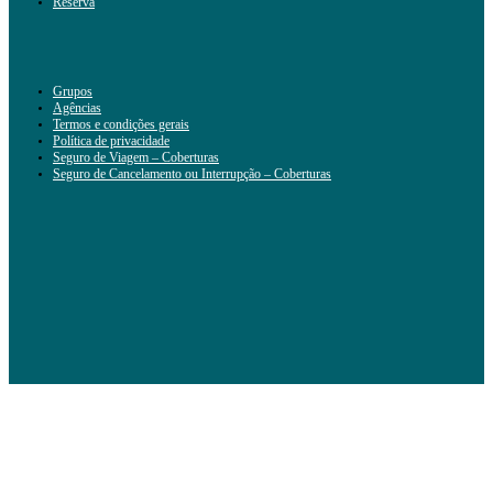
Reserva
Grupos
Agências
Termos e condições gerais
Política de privacidade
Seguro de Viagem – Coberturas
Seguro de Cancelamento ou Interrupção – Coberturas