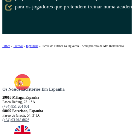
para os jogadores que pretendem treinar numa academi
Ertheo
»
Futebol
»
Inghilterra
»
Escola de Futebol na Inglaterra – Acampamento de Alto Rendimento
Os Nossos Escritórios Em Espanha
29016 Málaga, Espanha
Paseo Reding, 23. 1º A.
(+34) 951 204 061
08007 Barcelona, ​​​​​Espanha
Paseo de Gracia, 54. 3º D.
(+34) 93 018 6626