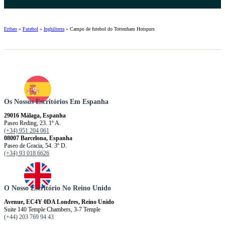
Ertheo
»
Futebol
»
Inghilterra
»
Campo de futebol do Tottenham Hotspurs
Os Nossos Escritórios Em Espanha
29016 Málaga, Espanha
Paseo Reding, 23. 1º A.
(+34) 951 204 061
08007 Barcelona, ​​​​​Espanha
Paseo de Gracia, 54. 3º D.
(+34) 93 018 6626
O Nosso Escritório No Reino Unido
Avenue, EC4Y 0DA Londres, Reino Unido
Suite 140 Temple Chambers, 3-7 Temple
(+44) 203 769 94 43