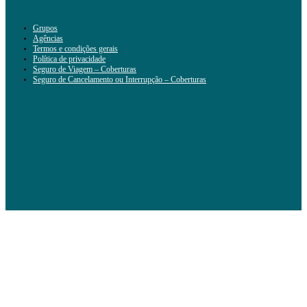
Grupos
Agências
Termos e condições gerais
Política de privacidade
Seguro de Viagem – Coberturas
Seguro de Cancelamento ou Interrupção – Coberturas