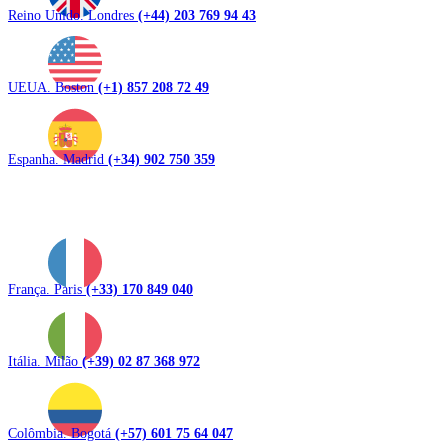
Reino Unido. Londres
(+44) 203 769 94 43
UEUA. Boston
(+1) 857 208 72 49
Espanha. Madrid
(+34) 902 750 359
França. Paris
(+33) 170 849 040
Itália. Milão
(+39) 02 87 368 972
Colômbia. Bogotá
(+57) 601 75 64 047