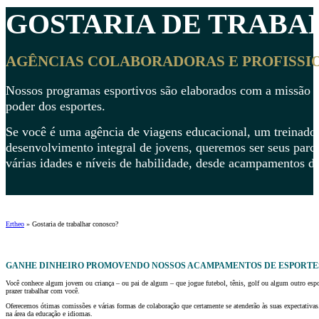
GOSTARIA DE
TRABA
AGÊNCIAS COLABORADORAS E PROFISSIO
Nossos programas esportivos são elaborados com a missão de 
poder dos esportes.
Se você é uma agência de viagens educacional, um treinador
desenvolvimento integral de jovens, queremos ser seus parc
várias idades e níveis de habilidade, desde acampamentos de
Ertheo
»
Gostaria de trabalhar conosco?
GANHE DINHEIRO PROMOVENDO NOSSOS ACAMPAMENTOS DE ESPORTE
Você conhece algum jovem ou criança – ou pai de algum – que jogue futebol, tênis, golf ou algum outro es
prazer trabalhar com você.
Oferecemos ótimas comissões e várias formas de colaboração que certamente se atenderão às suas expectativas
na área da educação e idiomas.