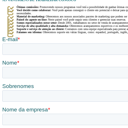
AS VANTAGENS DE TRABALHAR CONOSCO
Ótimas comissões:
Promovendo nossos programas você terá a possibilidade de ganhar ótimas c
Você decide como colaborar:
Você pode apenas conseguir o cliente em potencial e deixar para
necessidades.
Material de marketing:
Oferecemos aos nossos associados pacotes de marketing que podem ser
Painel do agente on-line:
Neste painel você pode seguir seus clientes e gerenciar suas reservas.
Somos especializados nesse setor:
Desde 2001, trabalhamos no setor de venda de acampamentos,
Serviço de alta qualidade e alta demanda:
Oferecemos acampamentos esportivos e os melhores
Suporte e serviço de atenção ao cliente:
Contamos com uma equipe especializada para prestar as
Falamos seu idioma:
Oferecemos suporte em várias línguas, como: espanhol, português, inglês,