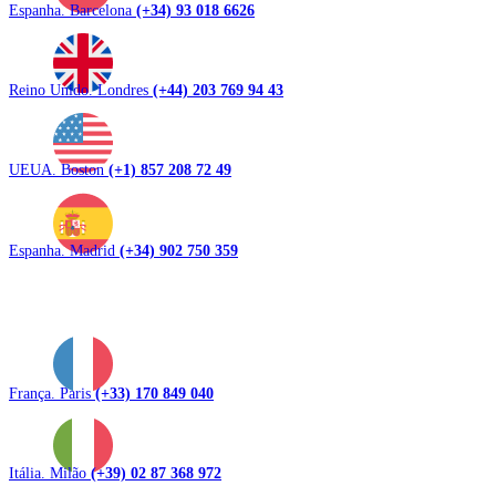
Espanha. Barcelona
(+34) 93 018 6626
Reino Unido. Londres
(+44) 203 769 94 43
UEUA. Boston
(+1) 857 208 72 49
Espanha. Madrid
(+34) 902 750 359
França. Paris
(+33) 170 849 040
Itália. Milão
(+39) 02 87 368 972