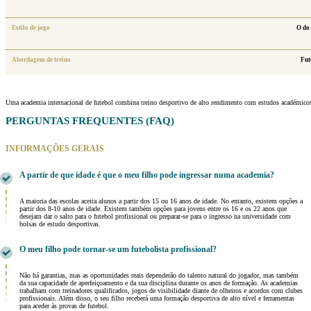
Estilo de jogo
O do 
Abordagem de treino
Fut
Uma academia internacional de futebol combina treino desportivo de alto rendimento com estudos académicos,
PERGUNTAS FREQUENTES (FAQ)
INFORMAÇÕES GERAIS
A partir de que idade é que o meu filho pode ingressar numa academia?
A maioria das escolas aceita alunos a partir dos 15 ou 16 anos de idade. No entanto, existem opções a
partir dos 8-10 anos de idade. Existem também opções para jovens entre os 16 e os 22 anos que
desejam dar o salto para o futebol profissional ou preparar-se para o ingresso na universidade com
bolsas de estudo desportivas.
O meu filho pode tornar-se um futebolista profissional?
Não há garantias, mas as oportunidades reais dependerão do talento natural do jogador, mas também
da sua capacidade de aperfeiçoamento e da sua disciplina durante os anos de formação. As academias
trabalham com treinadores qualificados, jogos de visibilidade diante de olheiros e acordos com clubes
profissionais. Além disso, o seu filho receberá uma formação desportiva de alto nível e ferramentas
para aceder às provas de futebol.