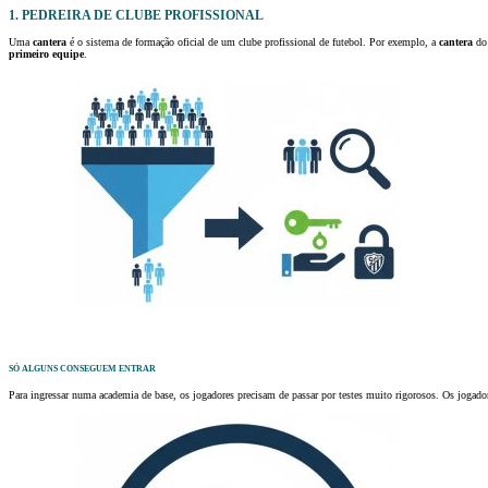
1. PEDREIRA DE CLUBE PROFISSIONAL
Uma
cantera
é o sistema de formação oficial de um clube profissional de futebol. Por exemplo, a
cantera
do 
primeiro equipe
.
SÓ ALGUNS CONSEGUEM ENTRAR
Para ingressar numa academia de base, os jogadores precisam de passar por testes muito rigorosos. Os jogado