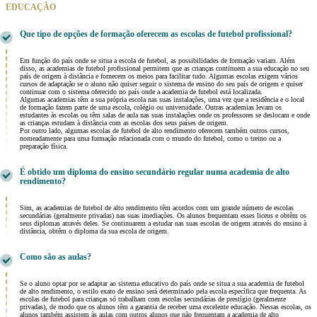
EDUCAÇÃO
Que tipo de opções de formação oferecem as escolas de futebol profissional?
Em função do país onde se situa a escola de futebol, as possibilidades de formação variam. Além
disso, as academias de futebol profissional permitem que as crianças continuem a sua educação no seu
país de origem à distância e fornecem os meios para facilitar tudo. Algumas escolas exigem vários
cursos de adaptação se o aluno não quiser seguir o sistema de ensino do seu país de origem e quiser
continuar com o sistema oferecido no país onde a academia de futebol está localizada.
Algumas academias têm a sua própria escola nas suas instalações, uma vez que a residência e o local
de formação fazem parte de uma escola, colégio ou universidade. Outras academias levam os
estudantes às escolas ou têm salas de aula nas suas instalações onde os professores se deslocam e onde
as crianças estudam à distância com as escolas dos seus países de origem.
Por outro lado, algumas escolas de futebol de alto rendimento oferecem também outros cursos,
nomeadamente para uma formação relacionada com o mundo do futebol, como o treino ou a
preparação física.
É obtido um diploma do ensino secundário regular numa academia de alto
rendimento?
Sim, as academias de futebol de alto rendimento têm acordos com um grande número de escolas
secundárias (geralmente privadas) nas suas imediações. Os alunos frequentam esses liceus e obtêm os
seus diplomas através deles. Se continuarem a estudar nas suas escolas de origem através do ensino à
distância, obtêm o diploma da sua escola de origem.
Como são as aulas?
Se o aluno optar por se adaptar ao sistema educativo do país onde se situa a sua academia de futebol
de alto rendimento, o estilo exato de ensino será determinado pela escola específica que frequenta. As
escolas de futebol para crianças só trabalham com escolas secundárias de prestígio (geralmente
privadas), de modo que os alunos têm a garantia de receber uma excelente educação. Nessas escolas, os
alunos também assistem às aulas com outros alunos que não frequentam a academia de alto