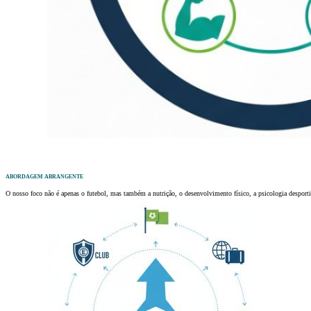
ABORDAGEM ABRANGENTE
O nosso foco não é apenas o futebol, mas também a nutrição, o desenvolvimento físico, a psicologia despor