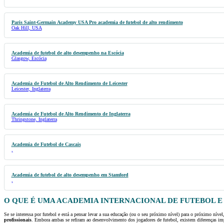
Paris Saint-Germain Academy USA Pro academia de futebol de alto rendimento
Oak Hill, USA
Academia de futebol de alto desempenho na Escócia
Glasgow, Escócia
Academia de Futebol de Alto Rendimento de Leicester
Leicester, Inglaterra
Academia de Futebol de Alto Rendimento de Inglaterra
Thringstone, Inglaterra
Academia de Futebol de Cascais
,
Academia de futebol de alto desempenho em Stamford
,
O QUE É UMA ACADEMIA INTERNACIONAL DE FUTEBOL
E
Se se interessa por futebol e está a pensar levar a sua educação (ou o seu próximo nível) para o próximo níve
profissionais
. Embora ambas se refiram ao desenvolvimento dos jogadores de futebol, existem diferenças i