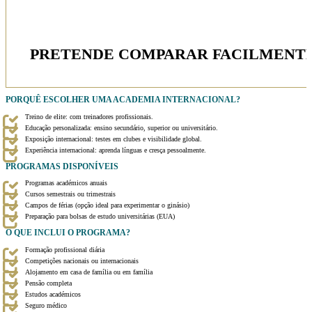
PRETENDE COMPARAR FACILMENTE
PORQUÊ
ESCOLHER UMA ACADEMIA INTERNACIONAL?
Treino de elite: com treinadores profissionais.
Educação personalizada: ensino secundário, superior ou universitário.
Exposição internacional: testes em clubes e visibilidade global.
Experiência internacional: aprenda línguas e cresça pessoalmente.
PROGRAMAS DISPONÍVEIS
Programas académicos anuais
Cursos semestrais ou trimestrais
Campos de férias (opção ideal para experimentar o ginásio)
Preparação para bolsas de estudo universitárias (EUA)
O QUE INCLUI
O PROGRAMA?
Formação profissional diária
Competições nacionais ou internacionais
Alojamento em casa de família ou em família
Pensão completa
Estudos académicos
Seguro médico