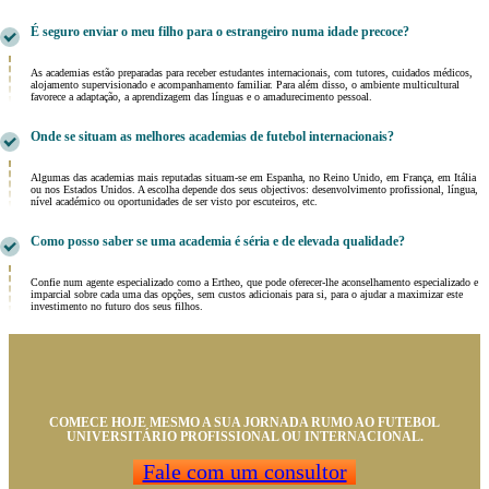
É seguro enviar o meu filho para o estrangeiro numa idade precoce?
As academias estão preparadas para receber estudantes internacionais, com tutores, cuidados médicos,
alojamento supervisionado e acompanhamento familiar. Para além disso, o ambiente multicultural
favorece a adaptação, a aprendizagem das línguas e o amadurecimento pessoal.
Onde se situam as melhores academias de futebol internacionais?
Algumas das academias mais reputadas situam-se em Espanha, no Reino Unido, em França, em Itália
ou nos Estados Unidos. A escolha depende dos seus objectivos: desenvolvimento profissional, língua,
nível académico ou oportunidades de ser visto por escuteiros, etc.
Como posso saber se uma academia é séria e de elevada qualidade?
Confie num agente especializado como a Ertheo, que pode oferecer-lhe aconselhamento especializado e
imparcial sobre cada uma das opções, sem custos adicionais para si, para o ajudar a maximizar este
investimento no futuro dos seus filhos.
COMECE HOJE MESMO A SUA JORNADA RUMO AO FUTEBOL
UNIVERSITÁRIO PROFISSIONAL OU INTERNACIONAL.
Fale com um consultor