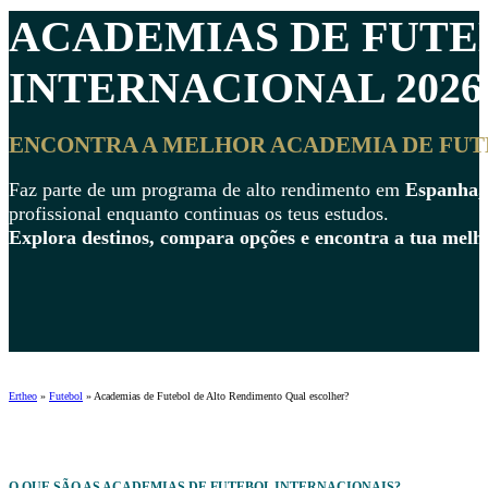
ACADEMIAS DE FUTE
INTERNACIONAL 2026
ENCONTRA A MELHOR ACADEMIA DE FUTE
Faz parte de um programa de alto rendimento em
Espanha, 
profissional enquanto continuas os teus estudos.
Explora destinos, compara opções e encontra a tua melh
Ertheo
»
Futebol
»
Academias de Futebol de Alto Rendimento Qual escolher?
O QUE SÃO AS
ACADEMIAS DE FUTEBOL
INTERNACIONAIS?