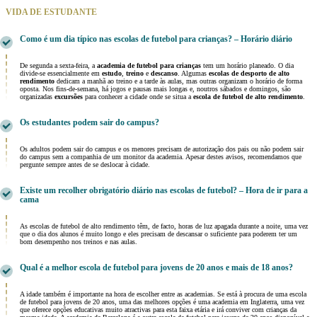
VIDA DE ESTUDANTE
Como é um dia típico nas escolas de futebol para crianças? – Horário diário
De segunda a sexta-feira, a
academia de futebol para crianças
tem um horário planeado. O dia
divide-se essencialmente em
estudo
,
treino
e
descanso
. Algumas
escolas de desporto de alto
rendimento
dedicam a manhã ao treino e a tarde às aulas, mas outras organizam o horário de forma
oposta. Nos fins-de-semana, há jogos e pausas mais longas e, noutros sábados e domingos, são
organizadas
excursões
para conhecer a cidade onde se situa a
escola de futebol de alto rendimento
.
Os estudantes podem sair do campus?
Os adultos podem sair do campus e os menores precisam de autorização dos pais ou não podem sair
do campus sem a companhia de um monitor da academia. Apesar destes avisos, recomendamos que
pergunte sempre antes de se deslocar à cidade.
Existe um recolher obrigatório diário nas escolas de futebol? – Hora de ir para a
cama
As escolas de futebol de alto rendimento têm, de facto, horas de luz apagada durante a noite, uma vez
que o dia dos alunos é muito longo e eles precisam de descansar o suficiente para poderem ter um
bom desempenho nos treinos e nas aulas.
Qual é a melhor escola de futebol para jovens de 20 anos e mais de 18 anos?
A idade também é importante na hora de escolher entre as academias. Se está à procura de uma escola
de futebol para jovens de 20 anos, uma das melhores opções é uma academia em Inglaterra, uma vez
que oferece opções educativas muito atractivas para esta faixa etária e irá conviver com crianças da