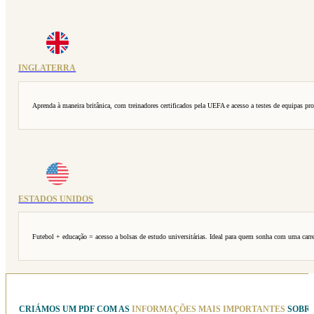
INGLATERRA
Aprenda à maneira britânica, com treinadores certificados pela UEFA e acesso a testes de equipas pro
ESTADOS UNIDOS
Futebol + educação = acesso a bolsas de estudo universitárias. Ideal para quem sonha com uma carre
CRIÁMOS UM PDF COM AS
INFORMAÇÕES MAIS IMPORTANTES
SOBRE