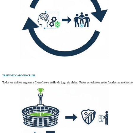
TREINO FOCADO NO CLUBE
Todos os treinos seguem a filosofia e o estilo de jogo do clube. Todos os esforços estão focados na melhoria