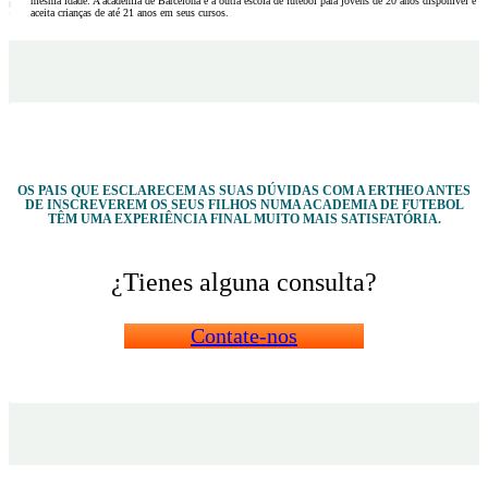
mesma idade. A academia de Barcelona é a outra escola de futebol para jovens de 20 anos disponível e
aceita crianças de até 21 anos em seus cursos.
OS PAIS QUE ESCLARECEM AS SUAS DÚVIDAS COM A ERTHEO ANTES
DE INSCREVEREM OS SEUS FILHOS NUMA ACADEMIA DE FUTEBOL
TÊM UMA EXPERIÊNCIA FINAL MUITO MAIS SATISFATÓRIA.
¿Tienes alguna consulta?
Contate-nos