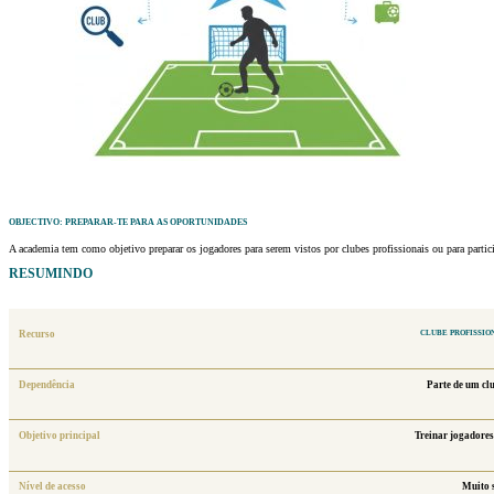
OBJECTIVO: PREPARAR-TE PARA AS OPORTUNIDADES
A academia tem como objetivo preparar os jogadores para serem vistos por clubes profissionais ou para partic
RESUMINDO
Recurso
CLUBE PROFISSIO
Dependência
Parte de um clu
Objetivo principal
Treinar jogadores
Nível de acesso
Muito s