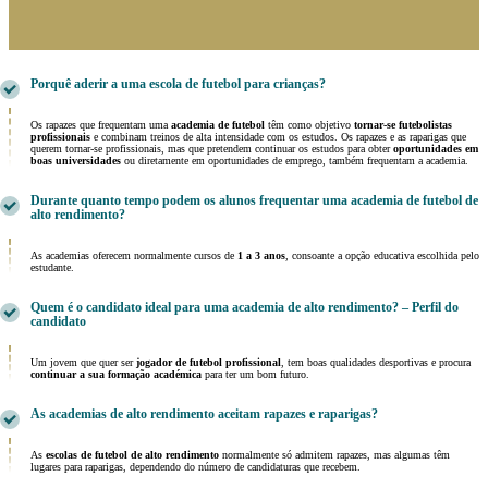
Porquê aderir a uma escola de futebol para crianças?
Os rapazes que frequentam uma
academia de futebol
têm como objetivo
tornar-se futebolistas
profissionais
e combinam treinos de alta intensidade com os estudos. Os rapazes e as raparigas que
querem tornar-se profissionais, mas que pretendem continuar os estudos para obter
oportunidades em
boas universidades
ou diretamente em oportunidades de emprego, também frequentam a academia.
Durante quanto tempo podem os alunos frequentar uma academia de futebol de
alto rendimento?
As academias oferecem normalmente cursos de
1 a 3 anos
, consoante a opção educativa escolhida pelo
estudante.
Quem é o candidato ideal para uma academia de alto rendimento? – Perfil do
candidato
Um jovem que quer ser
jogador de futebol profissional
, tem boas qualidades desportivas e procura
continuar a sua formação académica
para ter um bom futuro.
As academias de alto rendimento aceitam rapazes e raparigas?
As
escolas de futebol de alto rendimento
normalmente só admitem rapazes, mas algumas têm
lugares para raparigas, dependendo do número de candidaturas que recebem.