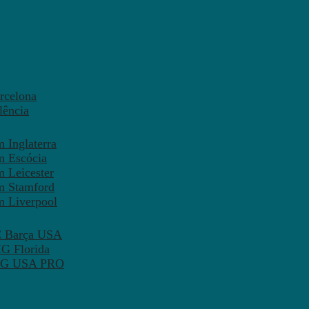
rcelona
lência
 Inglaterra
m Escócia
 Leicester
m Stamford
m Liverpool
FC Barça USA
MG Florida
 PSG USA PRO