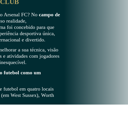
 CLUB
 do Arsenal FC? No
campo de
sso realidade,
ama foi concebido para que
eriência desportiva única,
rnacional e divertido.
melhorar a sua técnica, visão
s e atividades com jogadores
inesquecível.
r o futebol como um
 futebol em quatro locais
e (em West Sussex), Worth