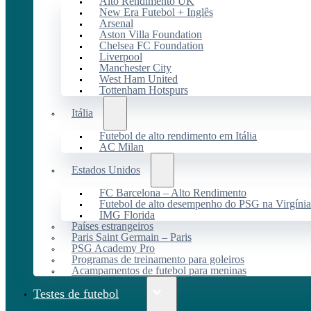
Alto Rendimento UK
New Era Futebol + Inglês
Arsenal
Aston Villa Foundation
Chelsea FC Foundation
Liverpool
Manchester City
West Ham United
Tottenham Hotspurs
Itália
Futebol de alto rendimento em Itália
AC Milan
Estados Unidos
FC Barcelona – Alto Rendimento
Futebol de alto desempenho do PSG na Virgínia
IMG Florida
Países estrangeiros
Paris Saint Germain – Paris
PSG Academy Pro
Programas de treinamento para goleiros
Acampamentos de futebol para meninas
Testes de futebol