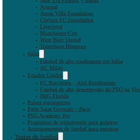
New Era Futebol + Inglês
Arsenal
Aston Villa Foundation
Chelsea FC Foundation
Liverpool
Manchester City
West Ham United
Tottenham Hotspurs
Itália
Futebol de alto rendimento em Itália
AC Milan
Estados Unidos
FC Barcelona – Alto Rendimento
Futebol de alto desempenho do PSG na Virg
IMG Florida
Países estrangeiros
Paris Saint Germain – Paris
PSG Academy Pro
Programas de treinamento para goleiros
Acampamentos de futebol para meninas
Testes de futebol