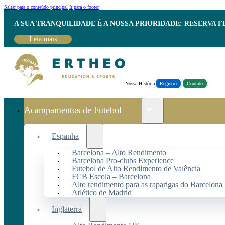
Saltar para o conteúdo principal
Ir para o footer
A SUA TRANQUILIDADE É A NOSSA PRIORIDADE: RESERVA 
Leia mais
Nossa História
Registro
Contato
Acampamentos de Futebol
Espanha
Barcelona – Alto Rendimento
Barcelona Pro-clubs Experience
Futebol de Alto Rendimento de Valência
FCB Escola – Barcelona
Alto rendimento para as raparigas do Barcelona
Atlético de Madrid
Inglaterra