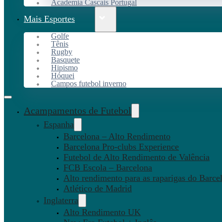
Academia Cascais Portugal
Mais Esportes
Golfe
Tênis
Rugby
Basquete
Hipismo
Hóquei
Campos futebol inverno
Acampamentos de Futebol
Espanha
Barcelona – Alto Rendimento
Barcelona Pro-clubs Experience
Futebol de Alto Rendimento de Valência
FCB Escola – Barcelona
Alto rendimento para as raparigas do Barce
Atlético de Madrid
Inglaterra
Alto Rendimento UK