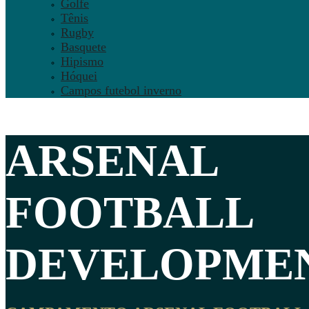
Golfe
Tênis
Rugby
Basquete
Hipismo
Hóquei
Campos futebol inverno
ARSENAL
FOOTBALL
DEVELOPMEN