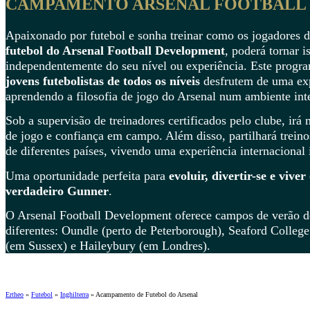
CAMPAMENTO ARSENAL FOOTBALL
Apaixonado por futebol e sonha treinar como os jogadores
futebol do Arsenal Football Development
, poderá tornar i
independentemente do seu nível ou experiência. Este progr
jovens futebolistas de todos os níveis
desfrutem de uma exp
aprendendo a filosofia de jogo do Arsenal num ambiente inte
Sob a supervisão de treinadores certificados pelo clube, irá 
de jogo e confiança em campo. Além disso, partilhará treino
de diferentes países, vivendo uma experiência internacional 
Uma oportunidade perfeita para
evoluir, divertir-se e vive
verdadeiro Gunner
.
O Arsenal Football Development oferece campos de verão de
diferentes: Oundle (perto de Peterborough), Seaford Colleg
(em Sussex) e Haileybury (em Londres).
Ertheo
»
Futebol
»
Inghilterra
»
Acampamento de Futebol do Arsenal