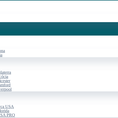
ona
ia
laterra
cócia
cester
amford
verpool
arça USA
lorida
 USA PRO