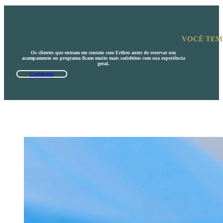
VOCÊ TEM
Os clientes que entram em contato com Ertheo antes de reservar um
acampamento ou programa ficam muito mais satisfeitos com sua experiência
geral.
Contate-nos