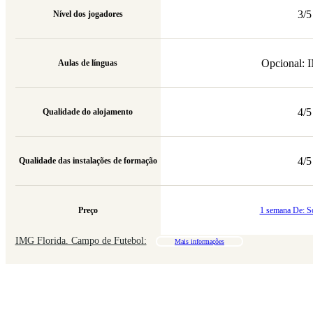
3/5
Nível dos jogadores
Opcional:
Aulas de línguas
4/5
Qualidade do alojamento
4/5
Qualidade das instalações de formação
Preço
1 semana De: S
IMG Florida. Campo de Futebol:
Mais informações