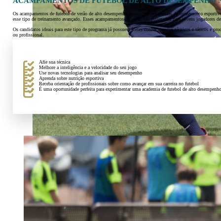
ACAMPAMENTOS DE FUTEBOL DE ALTO DESEMPENHO 
Os acampamentos de futebol de verão de alto desempenho acontecem em escolas de treinamento esportivo 
esse tipo de treinamento avançado. Esses acampamentos de verão são projetados para jovens jogadores de 
Os candidatos ideais para este tipo de programa já possuem fortes conhecimentos técnicos e táticos e pr
ou profissional.
Afie sua técnica
Melhore a inteligência e a velocidade do seu jogo
Use novas tecnologias para analisar seu desempenho
Aprenda sobre nutrição esportiva
Receba orientação de profissionais sobre como avançar em sua carreira no futebol
É uma oportunidade perfeita para experimentar uma academia de futebol de alto desempenho