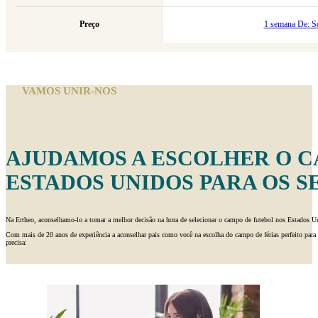
Preço
1 semana De: S
VAMOS UNIR-NOS
AJUDAMOS A ESCOLHER O C
ESTADOS UNIDOS PARA OS S
Na Ertheo, aconselhamo-lo a tomar a melhor decisão na hora de selecionar o campo de futebol nos Estados Un
Com mais de 20 anos de experiência a aconselhar pais como você na escolha do campo de férias perfeito para 
precisa: