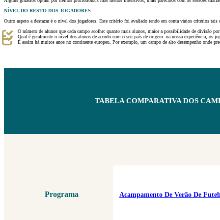
Alguns ginásios optam por treinos profissionais mas menos intensivos, mais parecidos com as sessões diárias 
NÍVEL DO RESTO DOS JOGADORES
Outro aspeto a destacar é o nível dos jogadores. Este critério foi avaliado tendo em conta vários critérios tais
O número de alunos que cada campo acolhe: quanto mais alunos, maior a possibilidade de divisão por
Qual ​​é geralmente o nível dos alunos de acordo com o seu país de origem: na nossa experiência, os 
É assim há muitos anos no continente europeu. Por exemplo, um campo de alto desempenho onde predo
TABELA COMPARATIVA DOS CAMP
Programa
Acampamento De Verão De Futeb