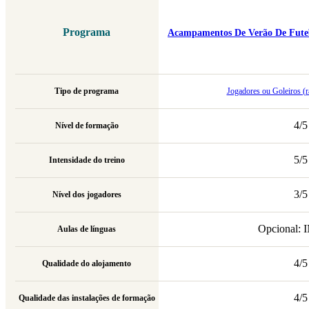
Programa
Acampamentos De Verão De Futeb
Tipo de programa
Jogadores ou Goleiros (r
4/5
Nível de formação
5/5
Intensidade do treino
3/5
Nível dos jogadores
Opcional:
Aulas de línguas
4/5
Qualidade do alojamento
4/5
Qualidade das instalações de formação