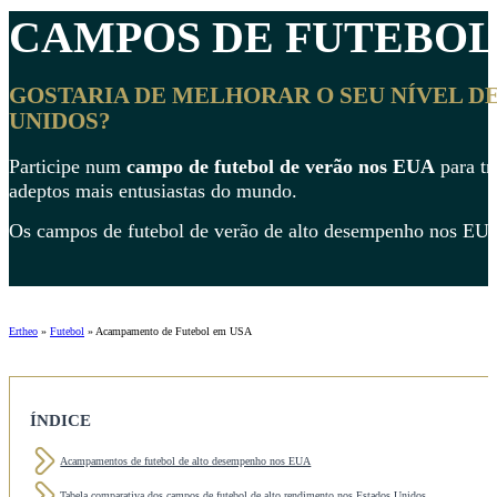
CAMPOS DE
FUTEBOL
GOSTARIA DE MELHORAR O SEU NÍVEL D
UNIDOS
?
Participe num
campo de futebol de verão nos EUA
para tr
adeptos mais entusiastas do mundo.
Os campos de futebol de verão de alto desempenho nos EU
Ertheo
»
Futebol
»
Acampamento de Futebol em USA
ÍNDICE
Acampamentos de futebol de alto desempenho nos EUA
Tabela comparativa dos campos de futebol de alto rendimento nos Estados Unidos