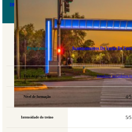
IMG FLORIDA. CAMPO DE FUTEBOL
O acampamento de futebol da IMG academy oferece um programa intensivo de futebol ou uma 
Programa
Acampamentos De Verão De Futeb
Tipo de programa
Jogadores ou Goleiros (r
4/5
Nível de formação
5/5
Intensidade do treino