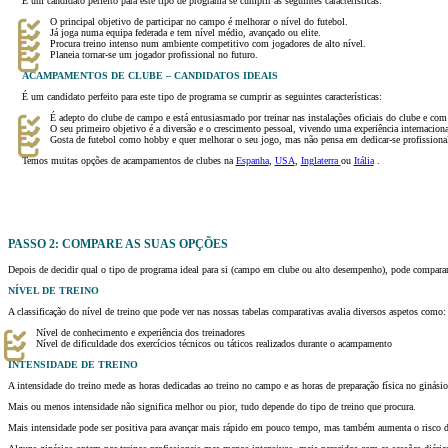
É um candidato perfeito para este tipo de programa se cumprir as seguintes características:
O principal objetivo de participar no campo é melhorar o nível do futebol.
Já joga numa equipa federada e tem nível médio, avançado ou elite.
Procura treino intenso num ambiente competitivo com jogadores de alto nível.
Planeia tornar-se um jogador profissional no futuro.
ACAMPAMENTOS DE CLUBE – CANDIDATOS IDEAIS
É um candidato perfeito para este tipo de programa se cumprir as seguintes características:
É adepto do clube de campo e está entusiasmado por treinar nas instalações oficiais do clube e com 
O seu primeiro objetivo é a diversão e o crescimento pessoal, vivendo uma experiência internacion
Gosta de futebol como hobby e quer melhorar o seu jogo, mas não pensa em dedicar-se profissional
Temos muitas opções de acampamentos de clubes na
Espanha
,
USA
,
Inglaterra
ou
Itália
.
PASSO 2: COMPARE AS SUAS OPÇÕES
Depois de decidir qual o tipo de programa ideal para si (campo em clube ou alto desempenho), pode comparar a
NÍVEL DE TREINO
A classificação do nível de treino que pode ver nas nossas tabelas comparativas avalia diversos aspetos como:
Nível de conhecimento e experiência dos treinadores
Nível de dificuldade dos exercícios técnicos ou táticos realizados durante o acampamento
INTENSIDADE DE TREINO
A intensidade do treino mede as horas dedicadas ao treino no campo e as horas de preparação física no ginásio,
Mais ou menos intensidade não significa melhor ou pior, tudo depende do tipo de treino que procura.
Mais intensidade pode ser positiva para avançar mais rápido em pouco tempo, mas também aumenta o risco de le