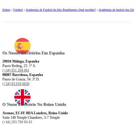
Ertheo
»
Futebol
»
Academias de Futebol de Alto Rendimento Qual escolher?
»
Academias de futebol dos Es
Os Nossos Escritórios Em Espanha
29016 Málaga, Espanha
Paseo Reding, 23. 1º A.
(+34) 951 204 061
08007 Barcelona, ​​​​​Espanha
Paseo de Gracia, 54. 3º D.
(+34) 93 018 6626
O Nosso Escritório No Reino Unido
Avenue, EC4Y 0DA Londres, Reino Unido
Suite 140 Temple Chambers, 3-7 Temple
(+44) 203 769 94 43