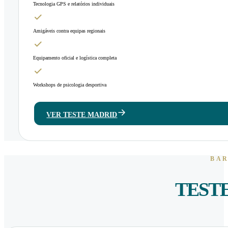
Tecnologia GPS e relatórios individuais
Amigáveis contra equipas regionais
Equipamento oficial e logística completa
Workshops de psicologia desportiva
VER TESTE MADRID
BAR
TEST