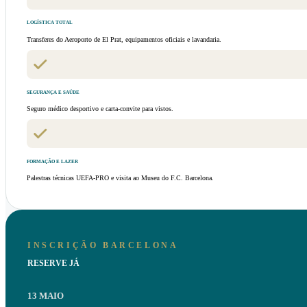
LOGÍSTICA TOTAL
Transferes do Aeroporto de El Prat, equipamentos oficiais e lavandaria.
SEGURANÇA E SAÚDE
Seguro médico desportivo e carta-convite para vistos.
FORMAÇÃO E LAZER
Palestras técnicas UEFA-PRO e visita ao Museu do F.C. Barcelona.
INSCRIÇÃO BARCELONA
RESERVE JÁ
13 MAIO