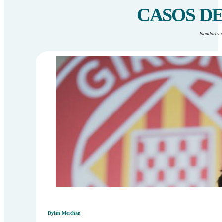
CASOS D
Jogadores 
Dylan Merchan