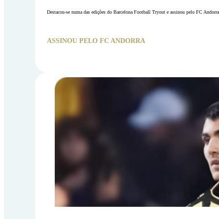
Destacou-se numa das edições do Barcelona Football Tryout e assinou pelo FC Andorra
ASSINOU PELO FC ANDORRA