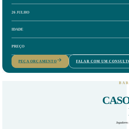
26 JULHO
IDADE
PREÇO
PEÇA ORÇAMENTO
FALAR COM UM CONSULT
BAR
CASO
Jogadores 