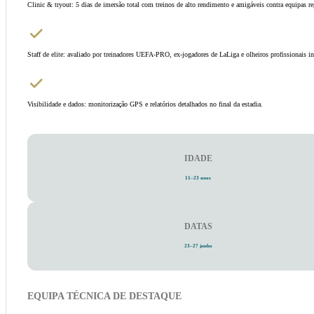
Clinic & tryout: 5 dias de imersão total com treinos de alto rendimento e amigáveis contra equipas re
Staff de elite: avaliado por treinadores UEFA-PRO, ex-jogadores de LaLiga e olheiros profissionais in
Visibilidade e dados: monitorização GPS e relatórios detalhados no final da estadia.
IDADE
11–23 anos
DATAS
23–27 junho
EQUIPA TÉCNICA DE DESTAQUE