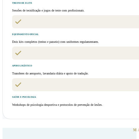
TREINO DE ELITE
Sessões de tecnificação e jogos de teste com profissionais.
EQUIPAMENTO OFICIAL
Dois kits completos (treino e passeio) com uniformes regulamentares.
APOIO LOGÍSTICO
Transferes do aeroporto, lavandaria diária e apoio de tradução.
SAÚDE E PSICOLOGIA
Workshops de psicologia desportiva e protocolos de prevenção de lesões.
M