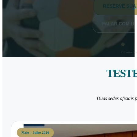
RESERVE SUA 
FALAR COM U
+15 anos de e
TESTE
Duas sedes oficiais p
Maio – Julho 2026