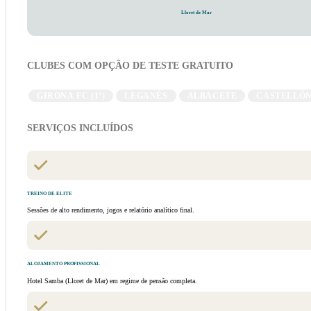
Lloret de Mar
CLUBES COM OPÇÃO DE TESTE GRATUITO
GIRONA FC (1ª)
LEGANÉS
ALBACETE
CASTELLÓ
SERVIÇOS INCLUÍDOS
TREINO DE ELITE
Sessões de alto rendimento, jogos e relatório analítico final.
ALOJAMENTO PROFISSIONAL
Hotel Samba (Lloret de Mar) em regime de pensão completa.