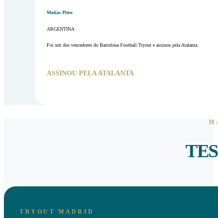
Matías Piteo
ARGENTINA
Foi um dos vencedores do Barcelona Football Tryout e assinou pela Atalanta.
ASSINOU PELA ATALANTA
M
TES
TRYOUT MADRID