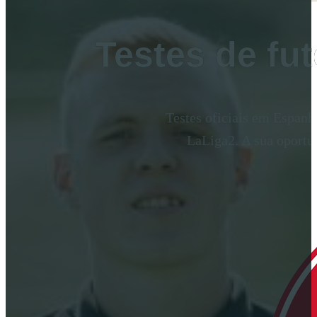
Testes de fu
Testes oficiais em Espanha
LaLiga2. A sua oportun