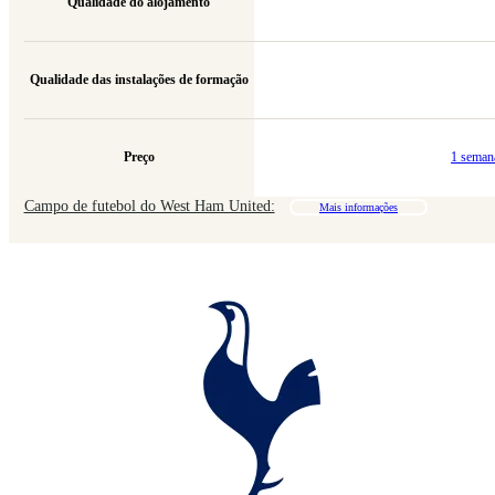
Qualidade do alojamento
Qualidade das instalações de formação
Preço
1 seman
Campo de futebol do West Ham United:
Mais informações