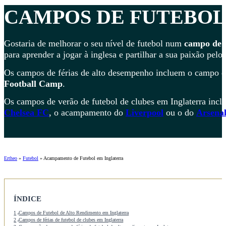
CAMPOS DE FUTEBOL
Gostaria de melhorar o seu nível de futebol num
campo de f
para aprender a jogar à inglesa e partilhar a sua paixão pel
Os campos de férias de alto desempenho incluem o campo 
Football Camp
.
Os campos de verão de futebol de clubes em Inglaterra inc
Chelsea FC
, o acampamento do
Liverpool
ou o do
Arsena
Ertheo
»
Futebol
»
Acampamento de Futebol em Inglaterra
ÍNDICE
1
Campos de Futebol de Alto Rendimento em Inglaterra
2
Campos de férias de futebol de clubes em Inglaterra