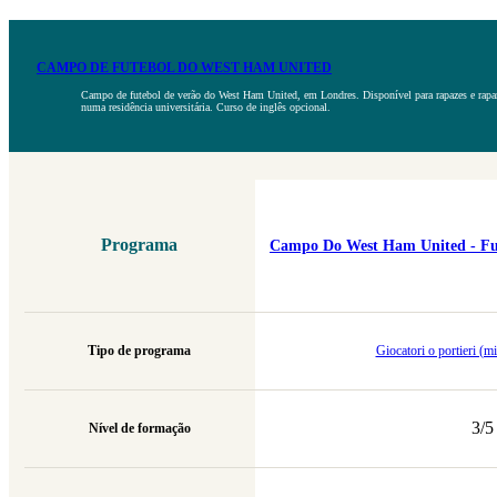
CAMPO DE FUTEBOL DO WEST HAM UNITED
Campo de futebol de verão do West Ham United, em Londres. Disponível para rapazes e raparig
numa residência universitária. Curso de inglês opcional.
Programa
Campo Do West Ham United - Fute
Tipo de programa
Giocatori o portieri (mi
3/5
Nível de formação