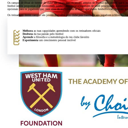
Os campos de férias de futebol de clube são ideais para os jovens adeptos de futebol que sentem que o f
futebol nestes programas é de intensidade média e destina-se a jogadores de nível principiante a interm
opcionais para os jogadores que, para além de melhorarem as suas capacidades futebolísticas, queiram apro
Os treinadores destes campos são jovens formados pelo clube para transmitir aos jogadores a filosofia e
Melhora
as tuas capacidades aprendendo com os treinadores oficiais
Desfruta
da tua paixão pelo futebol
Aprende
a filosofia e a metodologia do teu clube favorito
Experimenta
um crescimento pessoal incrível