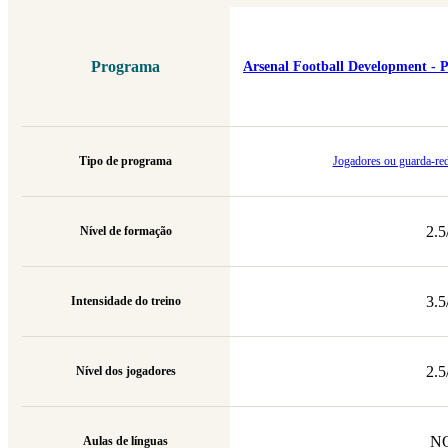
Programa
Arsenal Football Development - P
Tipo de programa
Jogadores ou guarda-red
2.5
Nível de formação
3.5
Intensidade do treino
2.5
Nível dos jogadores
N
Aulas de línguas