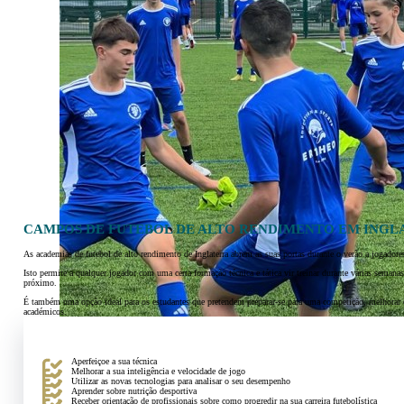
CAMPOS DE FUTEBOL DE ALTO RENDIMENTO EM INGL
As academias de futebol de alto rendimento de Inglaterra abrem as suas portas durante o verão a jogadore
Isto permite a qualquer jogador com uma certa formação técnica e tática vir treinar durante várias seman
próximo.
É também uma opção ideal para os estudantes que pretendem preparar-se para uma competição, melhorar 
académicos.
Aperfeiçoe a sua técnica
Melhorar a sua inteligência e velocidade de jogo
Utilizar as novas tecnologias para analisar o seu desempenho
Aprender sobre nutrição desportiva
Receber orientação de profissionais sobre como progredir na sua carreira futebolística