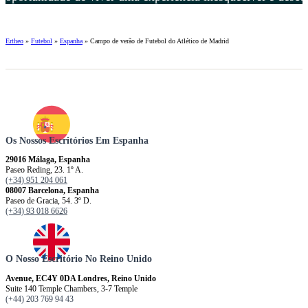
Ertheo
»
Futebol
»
Espanha
»
Campo de verão de Futebol do Atlético de Madrid
Os Nossos Escritórios Em Espanha
29016 Málaga, Espanha
Paseo Reding, 23. 1º A.
(+34) 951 204 061
08007 Barcelona, ​​​​​Espanha
Paseo de Gracia, 54. 3º D.
(+34) 93 018 6626
O Nosso Escritório No Reino Unido
Avenue, EC4Y 0DA Londres, Reino Unido
Suite 140 Temple Chambers, 3-7 Temple
(+44) 203 769 94 43