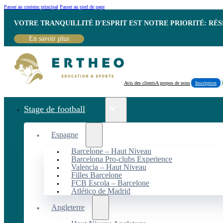
Passer au contenu principal
Passer au pied de page
VOTRE TRANQUILLITÉ D'ESPRIT EST NOTRE PRIORITÉ: RÉ
En savoir plus
Avis des clients
A propos de nous
Inscription
Stage de football
Espagne
Barcelone – Haut Niveau
Barcelona Pro-clubs Experience
Valencia – Haut Niveau
Filles Barcelone
FCB Escola – Barcelone
Atlético de Madrid
Angleterre