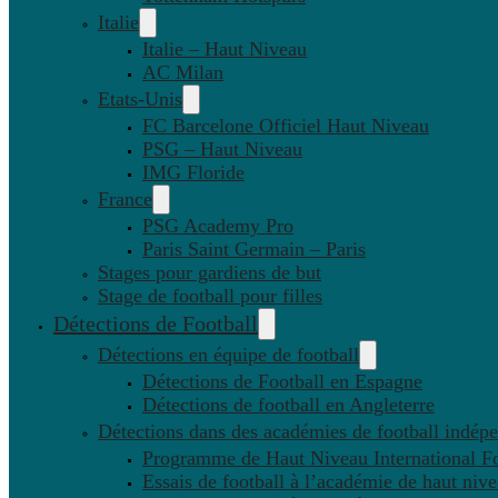
Italie
Italie – Haut Niveau
AC Milan
Etats-Unis
FC Barcelone Officiel Haut Niveau
PSG – Haut Niveau
IMG Floride
France
PSG Academy Pro
Paris Saint Germain – Paris
Stages pour gardiens de but
Stage de football pour filles
Détections de Football
Détections en équipe de football
Détections de Football en Espagne
Détections de football en Angleterre
Détections dans des académies de football indép
Programme de Haut Niveau International Fo
Essais de football à l’académie de haut niv