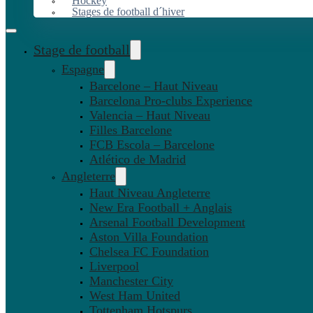
Hockey
Stages de football d´hiver
Stage de football
Espagne
Barcelone – Haut Niveau
Barcelona Pro-clubs Experience
Valencia – Haut Niveau
Filles Barcelone
FCB Escola – Barcelone
Atlético de Madrid
Angleterre
Haut Niveau Angleterre
New Era Football + Anglais
Arsenal Football Development
Aston Villa Foundation
Chelsea FC Foundation
Liverpool
Manchester City
West Ham United
Tottenham Hotspurs