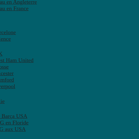
eau en Angleterre
eau en France
rcelone
lence
K
est Ham United
osse
cester
amford
verpool
ie
C Barça USA
G en Floride
PSG aux USA