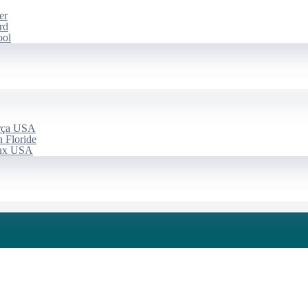
er
rd
ool
arça USA
 Floride
aux USA