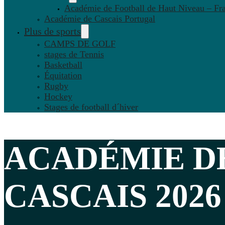
Académie de Football de Haut Niveau – Fr
Académie de Cascais Portugal
Plus de sports
CAMPS DE GOLF
stages de Tennis
Basketball
Équitation
Rugby
Hockey
Stages de football d´hiver
ACADÉMIE D
CASCAIS
2026