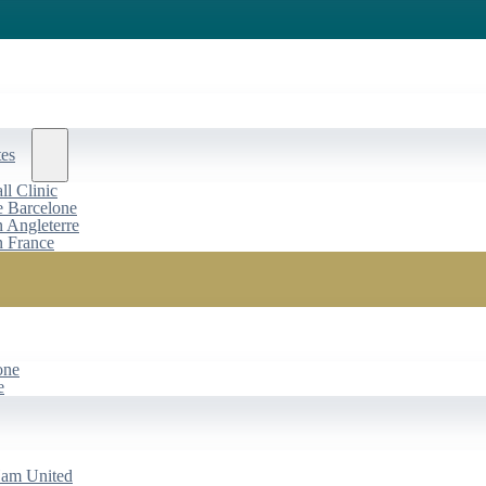
tes
l Clinic
de Barcelone
n Angleterre
n France
one
e
Ham United