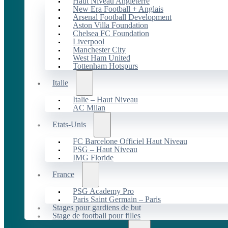
Haut Niveau Angleterre
New Era Football + Anglais
Arsenal Football Development
Aston Villa Foundation
Chelsea FC Foundation
Liverpool
Manchester City
West Ham United
Tottenham Hotspurs
Italie
Italie – Haut Niveau
AC Milan
Etats-Unis
FC Barcelone Officiel Haut Niveau
PSG – Haut Niveau
IMG Floride
France
PSG Academy Pro
Paris Saint Germain – Paris
Stages pour gardiens de but
Stage de football pour filles