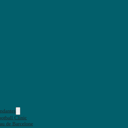
endantes
otball Clinic
eau de Barcelone