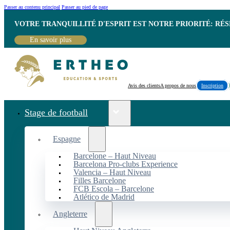
Passer au contenu principal
Passer au pied de page
VOTRE TRANQUILLITÉ D'ESPRIT EST NOTRE PRIORITÉ: RÉ
En savoir plus
Avis des clients
A propos de nous
Inscription
Stage de football
Espagne
Barcelone – Haut Niveau
Barcelona Pro-clubs Experience
Valencia – Haut Niveau
Filles Barcelone
FCB Escola – Barcelone
Atlético de Madrid
Angleterre