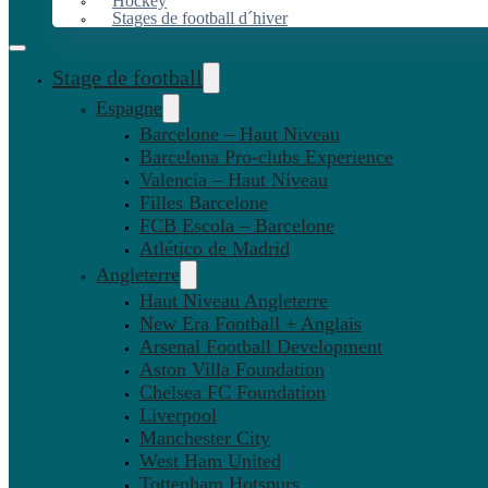
Hockey
Stages de football d´hiver
Stage de football
Espagne
Barcelone – Haut Niveau
Barcelona Pro-clubs Experience
Valencia – Haut Niveau
Filles Barcelone
FCB Escola – Barcelone
Atlético de Madrid
Angleterre
Haut Niveau Angleterre
New Era Football + Anglais
Arsenal Football Development
Aston Villa Foundation
Chelsea FC Foundation
Liverpool
Manchester City
West Ham United
Tottenham Hotspurs