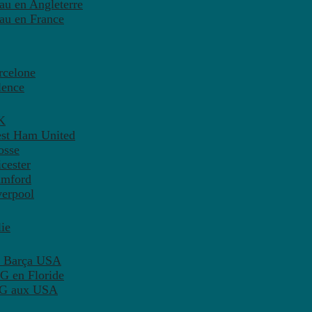
eau en Angleterre
eau en France
rcelone
lence
K
est Ham United
osse
cester
amford
verpool
ie
C Barça USA
G en Floride
PSG aux USA