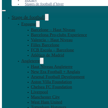
Hockey
Stages de football d´hiver
Stage de football
Espagne
Barcelone – Haut Niveau
Barcelona Pro-clubs Experience
Valencia – Haut Niveau
Filles Barcelone
FCB Escola – Barcelone
Atlético de Madrid
Angleterre
Haut Niveau Angleterre
New Era Football + Anglais
Arsenal Football Development
Aston Villa Foundation
Chelsea FC Foundation
Liverpool
Manchester City
West Ham United
Tottenham Hotspurs