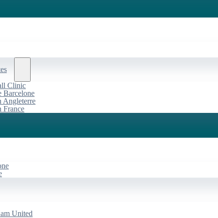
tes
l Clinic
de Barcelone
n Angleterre
n France
one
e
Ham United