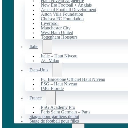
Haut Niveau Angleterre
New Era Football + Anglais
Arsenal Football Development
Aston Villa Foundation
Chelsea FC Foundation
Liverpool
Manchester City
West Ham United
Tottenham Hotspurs
Italie
Italie – Haut Niveau
AC Milan
Etats-Unis
FC Barcelone Officiel Haut Niveau
PSG – Haut Niveau
IMG Floride
France
PSG Academy Pro
Paris Saint Germain – Paris
Stages pour gardiens de but
Stage de football pour filles