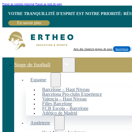
Passer au contenu principal
Passer au pied de page
VOTRE TRANQUILLITÉ D'ESPRIT EST NOTRE PRIORITÉ: RÉ
En savoir plus
Avis des clients
A propos de nous
Inscription
Stage de football
Espagne
Barcelone – Haut Niveau
Barcelona Pro-clubs Experience
Valencia – Haut Niveau
Filles Barcelone
FCB Escola – Barcelone
Atlético de Madrid
Angleterre