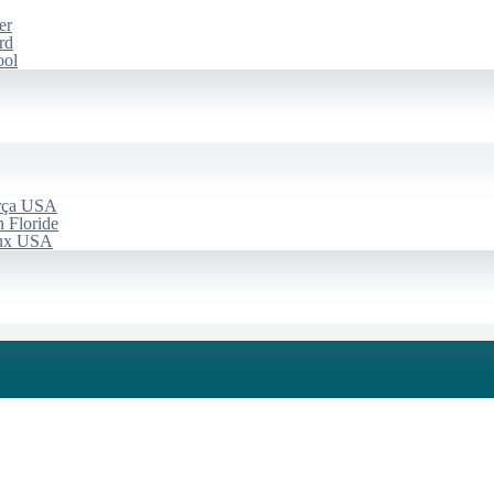
er
rd
ool
arça USA
 Floride
aux USA