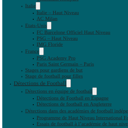
Italie
Italie – Haut Niveau
AC Milan
Etats-Unis
FC Barcelone Officiel Haut Niveau
PSG – Haut Niveau
IMG Floride
France
PSG Academy Pro
Paris Saint Germain – Paris
Stages pour gardiens de but
Stage de football pour filles
Détections de Football
Détections en équipe de football
Détections de Football en Espagne
Détections de football en Angleterre
Détections dans des académies de football indép
Programme de Haut Niveau International Fo
Essais de football à l’académie de haut niv