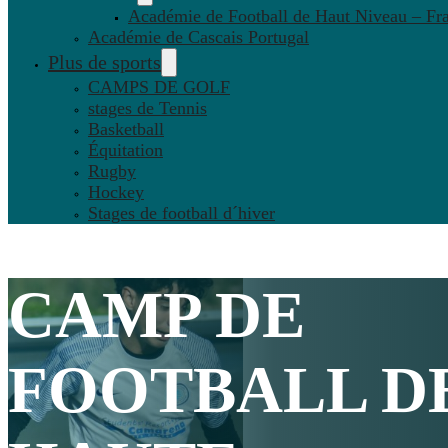
Académie de Football de Haut Niveau – Fr
Académie de Cascais Portugal
Plus de sports
CAMPS DE GOLF
stages de Tennis
Basketball
Équitation
Rugby
Hockey
Stages de football d´hiver
CAMP DE
FOOTBALL D