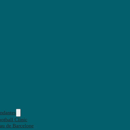
endantes
otball Clinic
eau de Barcelone