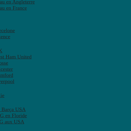
eau en Angleterre
eau en France
rcelone
lence
K
est Ham United
osse
cester
amford
verpool
ie
C Barça USA
G en Floride
PSG aux USA