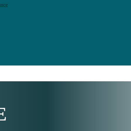
ance
E