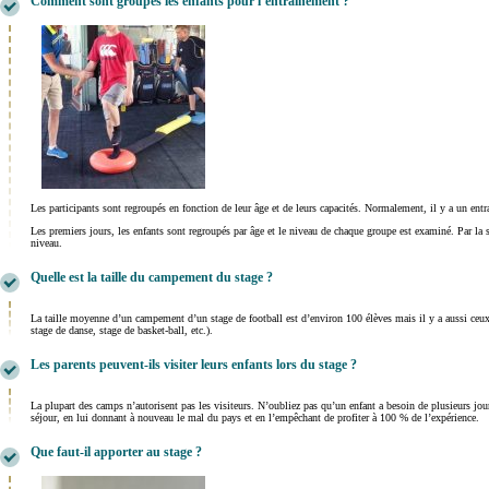
Comment sont groupés les enfants pour l’entrainement ?
Les participants sont regroupés en fonction de leur âge et de leurs capacités. Normalement, il y a un entr
Les premiers jours, les enfants sont regroupés par âge et le niveau de chaque groupe est examiné. Par la
niveau.
Quelle est la taille du campement du stage ?
La taille moyenne d’un campement d’un stage de football est d’environ 100 élèves mais il y a aussi ceux 
stage de danse, stage de basket-ball, etc.).
Les parents peuvent-ils visiter leurs enfants lors du stage ?
La plupart des camps n’autorisent pas les visiteurs. N’oubliez pas qu’un enfant a besoin de plusieurs jours
séjour, en lui donnant à nouveau le mal du pays et en l’empêchant de profiter à 100 % de l’expérience.
Que faut-il apporter au stage ?