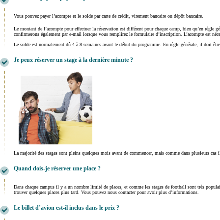
Vous pouvez payer l’acompte et le solde par carte de crédit, virement bancaire ou dépôt bancaire.
Le montant de l’acompte pour effectuer la réservation est différent pour chaque camp, bien qu’en règle 
confirmerons également par e-mail lorsque vous remplirez le formulaire d’inscription. L’acompte est néces
Le solde est normalement dû 4 à 8 semaines avant le début du programme. En règle générale, il doit être 
Je peux réserver un stage à la dernière minute ?
La majorité des stages sont pleins quelques mois avant de commencer, mais comme dans plusieurs cas il 
Quand dois-je réserver une place ?
Dans chaque campus il y a un nombre limité de places, et comme les stages de football sont très popula
trouver quelques places plus tard. Vous pouvez nous contacter pour avoir plus d’informations.
Le billet d’avion est-il inclus dans le prix ?