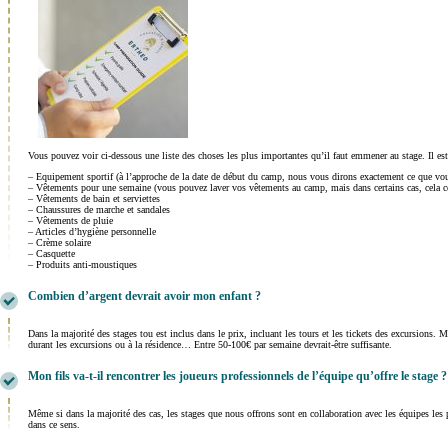
Vous pouvez voir ci-dessous une liste des choses les plus importantes qu’il faut emmener au stage. Il e
– Equipement sportif (à l’approche de la date de début du camp, nous vous dirons exactement ce que vou
– Vêtements pour une semaine (vous pouvez laver vos vêtements au camp, mais dans certains cas, cela co
– Vêtements de bain et serviettes
– Chaussures de marche et sandales
– Vêtements de pluie
– Articles d’hygiène personnelle
– Crème solaire
– Casquette
– Produits anti-moustiques
Combien d’argent devrait avoir mon enfant ?
Dans la majorité des stages tou est inclus dans le prix, incluant les tours et les tickets des excursions
durant les excursions ou à la résidence… Entre 50-100€ par semaine devrait-être suffisante.
Mon fils va-t-il rencontrer les joueurs professionnels de l’équipe qu’offre le stage ?
Même si dans la majorité des cas, les stages que nous offrons sont en collaboration avec les équipes les p
dans ce sens.