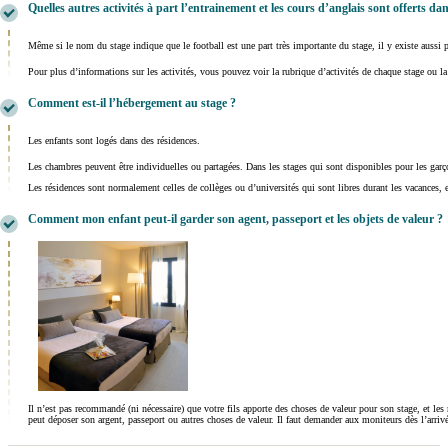
Quelles autres activités à part l’entrainement et les cours d’anglais sont offerts dan
Même si le nom du stage indique que le football est une part très importante du stage, il y existe aussi 
Pour plus d’informations sur les activités, vous pouvez voir la rubrique d’activités de chaque stage ou la
Comment est-il l’hébergement au stage ?
Les enfants sont logés dans des résidences.
Les chambres peuvent être individuelles ou partagées. Dans les stages qui sont disponibles pour les garço
Les résidences sont normalement celles de collèges ou d’universités qui sont libres durant les vacances, e
Comment mon enfant peut-il garder son agent, passeport et les objets de valeur ?
Il n’est pas recommandé (ni nécessaire) que votre fils apporte des choses de valeur pour son stage, et les
peut déposer son argent, passeport ou autres choses de valeur. Il faut demander aux moniteurs dès l’arrivé