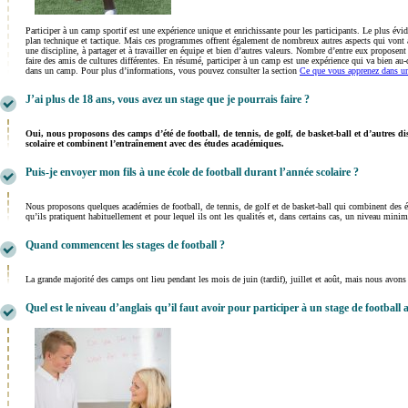
Participer à un camp sportif est une expérience unique et enrichissante pour les participants. Le plus évid
plan technique et tactique. Mais ces programmes offrent également de nombreux autres aspects qui vont au
une discipline, à partager et à travailler en équipe et bien d’autres valeurs. Nombre d’entre eux proposent
faire des amis de cultures différentes. En résumé, participer à un camp est une expérience qui va bien au-
dans un camp. Pour plus d’informations, vous pouvez consulter la section
Ce que vous apprenez dans u
J’ai plus de 18 ans, vous avez un stage que je pourrais faire ?
Oui, nous proposons des camps d’été de football, de tennis, de golf, de basket-ball et d’autres 
scolaire et combinent l’entraînement avec des études académiques.
Puis-je envoyer mon fils à une école de football durant l’année scolaire ?
Nous proposons quelques académies de football, de tennis, de golf et de basket-ball qui combinent des é
qu’ils pratiquent habituellement et pour lequel ils ont les qualités et, dans certains cas, un niveau min
Quand commencent les stages de football ?
La grande majorité des camps ont lieu pendant les mois de juin (tardif), juillet et août, mais nous avon
Quel est le niveau d’anglais qu’il faut avoir pour participer à un stage de football 