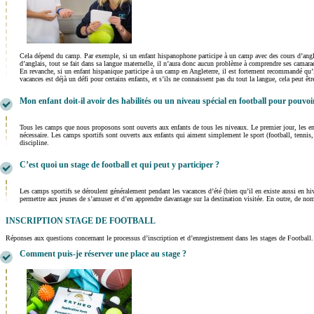
Cela dépend du camp. Par exemple, si un enfant hispanophone participe à un camp avec des cours d’anglai
d’anglais, tout se fait dans sa langue maternelle, il n’aura donc aucun problème à comprendre ses camar
En revanche, si un enfant hispanique participe à un camp en Angleterre, il est fortement recommandé qu’il 
vacances est déjà un défi pour certains enfants, et s’ils ne connaissent pas du tout la langue, cela peut 
Mon enfant doit-il avoir des habilités ou un niveau spécial en football pour pouvoir
Tous les camps que nous proposons sont ouverts aux enfants de tous les niveaux. Le premier jour, les enfa
nécessaire. Les camps sportifs sont ouverts aux enfants qui aiment simplement le sport (football, tennis, g
discipline.
C’est quoi un stage de football et qui peut y participer ?
Les camps sportifs se déroulent généralement pendant les vacances d’été (bien qu’il en existe aussi en 
permettre aux jeunes de s’amuser et d’en apprendre davantage sur la destination visitée. En outre, de n
INSCRIPTION STAGE DE FOOTBALL
Réponses aux questions concernant le processus d’inscription et d’enregistrement dans les stages de Football.
Comment puis-je réserver une place au stage ?