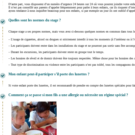
D’autre part, vous disposerez d’un numéro d’urgence 24 heures sur 24 où vous pourrez joindre votre enf
Il n’est pas conseillé aux parents d’appeler fréquemment pour parler à leurs enfants, car ils risquent d’in
ayons tendance à nous inquiéter beaucoup pour nos enfants, si par exemple un jour ils ont oublié d’appe
Quelles sont les normes du stage ?
Chaque stage a ses propres normes, mais vous avez ci-dessous quelques normes en commun dans tous le
– L’usage de cigarettes, alcool ou drogues st strictement interdit à tous les moments (à l’intérieur ou à l
– Les participants doivent rester dans les installations du stage et ne pourront pas sortir sans être acc
– Durant les excursions, les participants doivent rester en groupe tout le temps.
– Les horaires de réveil et de dormir doivent être toujours respectées. Même chose pour les horaires des a
– Tout type de discrimination ou violence entre les participants n’est pas toléré, tous les compagnons doi
Mon enfant peut-il participer s’il porte des lunettes ?
Si votre enfant porte des lunettes, il est recommandé de prendre en compte des lunettes spéciales pour fair
Comment ça se passe si mon fils a une allergie ou nécessite un régime spécial ?