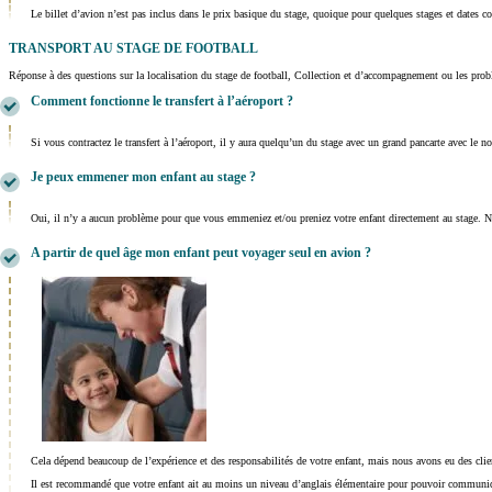
Le billet d’avion n’est pas inclus dans le prix basique du stage, quoique pour quelques stages et dates 
TRANSPORT AU STAGE DE FOOTBALL
Réponse à des questions sur la localisation du stage de football, Collection et d’accompagnement ou les problè
Comment fonctionne le transfert à l’aéroport ?
Si vous contractez le transfert à l’aéroport, il y aura quelqu’un du stage avec un grand pancarte avec le n
Je peux emmener mon enfant au stage ?
Oui, il n’y a aucun problème pour que vous emmeniez et/ou preniez votre enfant directement au stage. 
A partir de quel âge mon enfant peut voyager seul en avion ?
Cela dépend beaucoup de l’expérience et des responsabilités de votre enfant, mais nous avons eu des clie
Il est recommandé que votre enfant ait au moins un niveau d’anglais élémentaire pour pouvoir communiquer