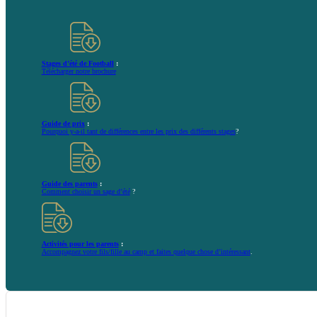
Stages d’été de Football
:
Télécharger notre brochure
Guide de prix
:
Pourquoi y-a-il tant de différences entre les prix des différents stages
?
Guide des parents
:
Comment choisir un sage d’été
?
Activités pour les parents
:
Accompagnez votre fils/fille au camp et faites quelque chose d’intéressant
.