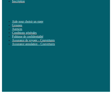
Inscription
Aide pour choisir un stage
Groupes
Agences
Conditions générales
Politique de confidentialité
Assurance de voyage – Couvertures
Assurance annulation – Couvertures