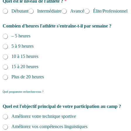
Quel est le niveau de l'athlète ?
*
Débutant
Intermédiaire
Avancé
Élite/Professionnel
c
Combien d'heures l'athlète s'entraîne-t-il par semaine ?
o
n
– 5 heures
s
a
5 à 9 heures
c
r
10 à 15 heures
e
r
15 à 20 heures
p
Plus de 20 heures
o
l
i
Quel programme recherchez-vous ?
t
i
q
Quel est l'objectif principal de votre participation au camp ?
u
e
Améliorez votre technique sportive
d
Améliorez vos compétences linguistiques
e