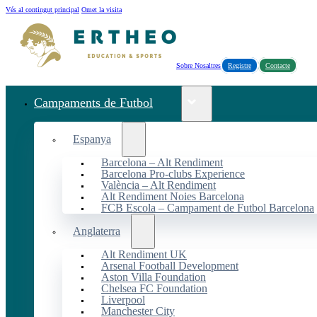
Vés al contingut principal
Omet la visita
Sobre Nosaltres
Registre
Contacte
Campaments de Futbol
Espanya
Barcelona – Alt Rendiment
Barcelona Pro-clubs Experience
València – Alt Rendiment
Alt Rendiment Noies Barcelona
FCB Escola – Campament de Futbol Barcelona
Anglaterra
Alt Rendiment UK
Arsenal Football Development
Aston Villa Foundation
Chelsea FC Foundation
Liverpool
Manchester City