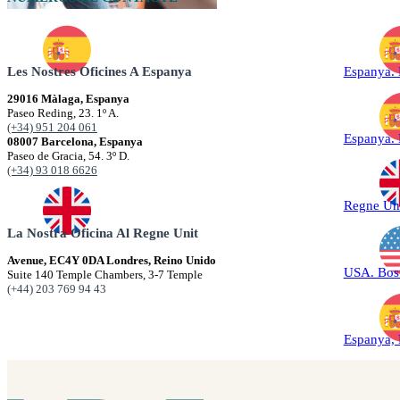
Les Nostres Oficines A Espanya
Espanya.
29016 Màlaga, Espanya
Paseo Reding, 23. 1º A.
(+34) 951 204 061
Espanya.
08007 Barcelona, Espanya
Paseo de Gracia, 54. 3º D.
(+34) 93 018 6626
Regne Un
La Nostra Oficina Al Regne Unit
Avenue, EC4Y 0DA Londres, Reino Unido
USA. Bos
Suite 140 Temple Chambers, 3-7 Temple
(+44) 203 769 94 43
Espanya,