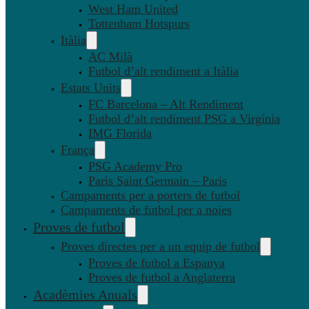
West Ham United
Tottenham Hotspurs
Itàlia
AC Milà
Futbol d’alt rendiment a Itàlia
Estats Units
FC Barcelona – Alt Rendiment
Futbol d’alt rendiment PSG a Virgínia
IMG Florida
França
PSG Academy Pro
Paris Saint Germain – Paris
Campaments per a porters de futbol
Campaments de futbol per a noies
Proves de futbol
Proves directes per a un equip de futbol
Proves de futbol a Espanya
Proves de futbol a Anglaterra
Acadèmies Anuals