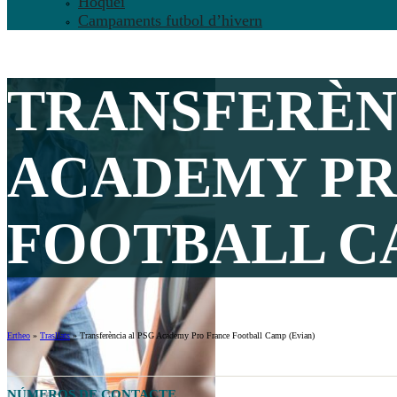
Hoquei
Campaments futbol d’hivern
TRANSFERÈNC
ACADEMY PR
FOOTBALL CA
Ertheo
»
Trasllats
»
Transferència al PSG Academy Pro France Football Camp (Evian)
NÚMEROS DE CONTACTE