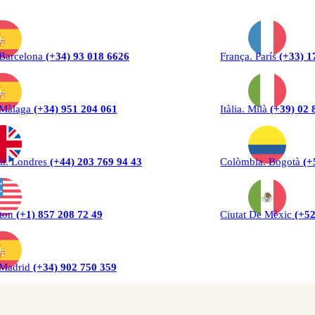
 Barcelona
(+34) 93 018 6626
França. París
(+33) 1
 Màlaga
(+34) 951 204 061
Itàlia. Milà
(+39) 02 
it. Londres
(+44) 203 769 94 43
Colòmbia. Bogotà
(+
ton
(+1) 857 208 72 49
Ciutat De Mèxic
(+52
 Madrid
(+34) 902 750 359