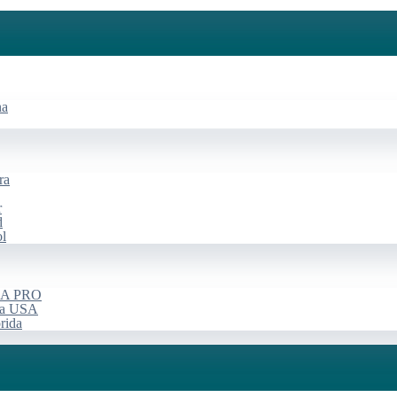
na
ra
r
d
ol
USA PRO
rça USA
rida