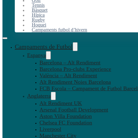
Golf
Tennis
Bàsquet
Hípica
Rugby
Hoquei
Campaments futbol d’hivern
Campaments de Futbol
Espanya
Barcelona – Alt Rendiment
Barcelona Pro-clubs Experience
València – Alt Rendiment
Alt Rendiment Noies Barcelona
FCB Escola – Campament de Futbol Barce
Anglaterra
Alt Rendiment UK
Arsenal Football Development
Aston Villa Foundation
Chelsea FC Foundation
Liverpool
Manchester City