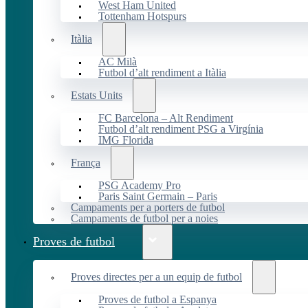
West Ham United
Tottenham Hotspurs
Itàlia
AC Milà
Futbol d’alt rendiment a Itàlia
Estats Units
FC Barcelona – Alt Rendiment
Futbol d’alt rendiment PSG a Virgínia
IMG Florida
França
PSG Academy Pro
Paris Saint Germain – Paris
Campaments per a porters de futbol
Campaments de futbol per a noies
Proves de futbol
Proves directes per a un equip de futbol
Proves de futbol a Espanya