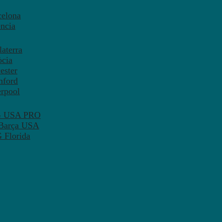
celona
ncia
aterra
òcia
ester
mford
erpool
SG USA PRO
 Barça USA
 Florida