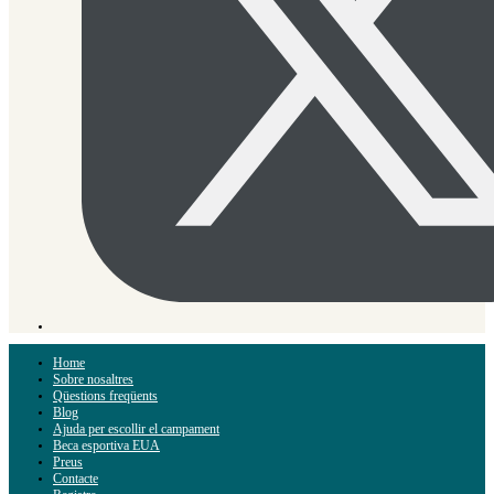
Home
Sobre nosaltres
Qüestions freqüents
Blog
Ajuda per escollir el campament
Beca esportiva EUA
Preus
Contacte