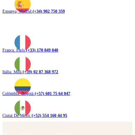
Espanya, Madrid
(+34) 902 750 359
França. París
(+33) 170 849 040
Itàlia. Milà
(+39) 02 87 368 972
Colòmbia. Bogotà
(+57) 601 75 64 047
Ciutat De Mèxic
(+52) 554 160 44 95