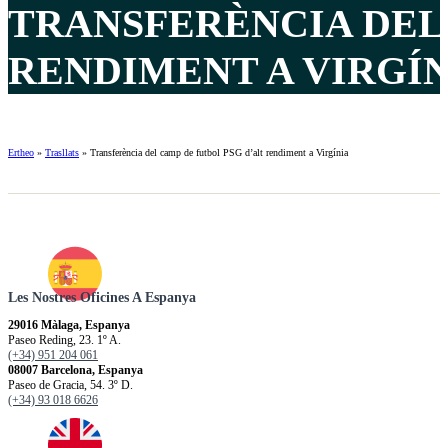
TRANSFERÈNCIA DEL 
RENDIMENT A VIRGÍNI
Ertheo
»
Trasllats
»
Transferència del camp de futbol PSG d’alt rendiment a Virgínia
Les Nostres Oficines A Espanya
29016 Màlaga, Espanya
Paseo Reding, 23. 1º A.
(+34) 951 204 061
08007 Barcelona, Espanya
Paseo de Gracia, 54. 3º D.
(+34) 93 018 6626