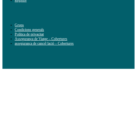
Registre
Grups
Condicions generals
Política de privacitat
Assegurança de Viatge – Cobertures
assegurança de cancel·lació – Cobertures