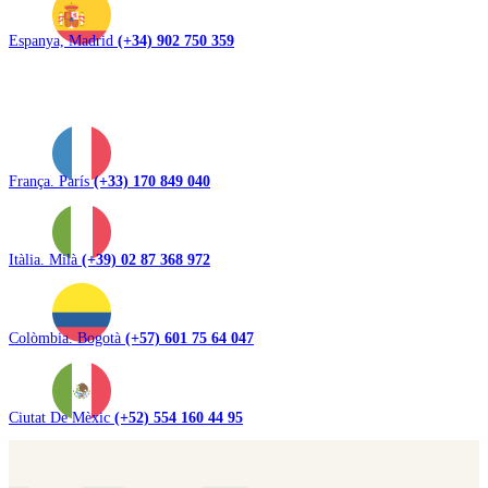
Espanya, Madrid
(+34) 902 750 359
França. París
(+33) 170 849 040
Itàlia. Milà
(+39) 02 87 368 972
Colòmbia. Bogotà
(+57) 601 75 64 047
Ciutat De Mèxic
(+52) 554 160 44 95