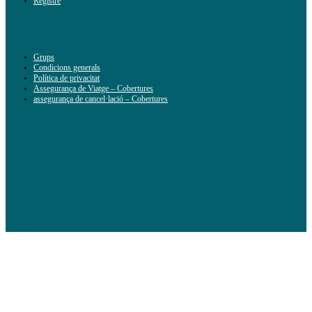
Registre
Grups
Condicions generals
Política de privacitat
Assegurança de Viatge – Cobertures
assegurança de cancel·lació – Cobertures