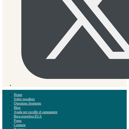
Home
Sobre nosaltres
Qüestions freqüents
Blog
Ajuda per escollir el campament
Beca esportiva EUA
Preus
Contacte