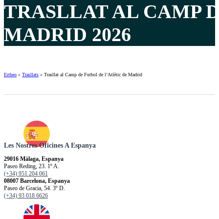
TRASLLAT AL CAMP D
MADRID 2026
Ertheo
»
Trasllats
»
Trasllat al Camp de Futbol de l’Atlètic de Madrid
Les Nostres Oficines A Espanya
29016 Màlaga, Espanya
Paseo Reding, 23. 1º A.
(+34) 951 204 061
08007 Barcelona, Espanya
Paseo de Gracia, 54. 3º D.
(+34) 93 018 6626