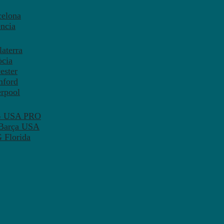
celona
ncia
aterra
òcia
ester
mford
erpool
SG USA PRO
 Barça USA
 Florida