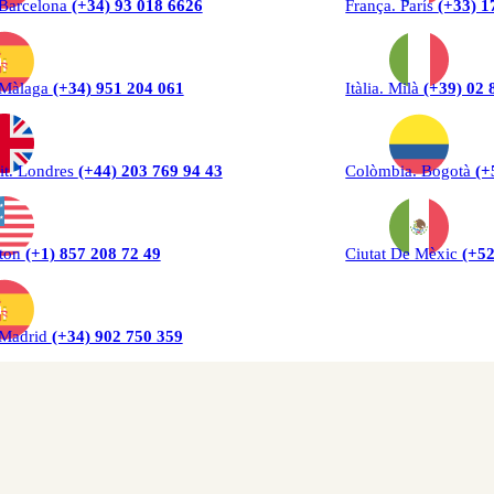
 Barcelona
(+34) 93 018 6626
França. París
(+33) 1
 Màlaga
(+34) 951 204 061
Itàlia. Milà
(+39) 02 
it. Londres
(+44) 203 769 94 43
Colòmbia. Bogotà
(+
ton
(+1) 857 208 72 49
Ciutat De Mèxic
(+52
 Madrid
(+34) 902 750 359