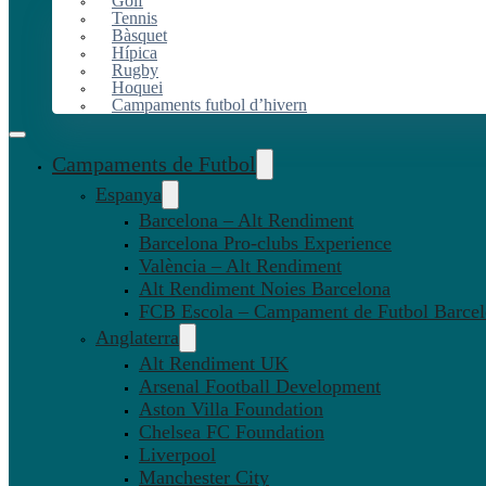
Golf
Tennis
Bàsquet
Hípica
Rugby
Hoquei
Campaments futbol d’hivern
Campaments de Futbol
Espanya
Barcelona – Alt Rendiment
Barcelona Pro-clubs Experience
València – Alt Rendiment
Alt Rendiment Noies Barcelona
FCB Escola – Campament de Futbol Barce
Anglaterra
Alt Rendiment UK
Arsenal Football Development
Aston Villa Foundation
Chelsea FC Foundation
Liverpool
Manchester City