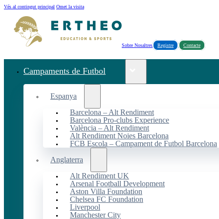
Vés al contingut principal
Omet la visita
Sobre Nosaltres
Registre
Contacte
Campaments de Futbol
Espanya
Barcelona – Alt Rendiment
Barcelona Pro-clubs Experience
València – Alt Rendiment
Alt Rendiment Noies Barcelona
FCB Escola – Campament de Futbol Barcelona
Anglaterra
Alt Rendiment UK
Arsenal Football Development
Aston Villa Foundation
Chelsea FC Foundation
Liverpool
Manchester City