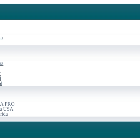
na
ra
r
d
ol
USA PRO
rça USA
rida