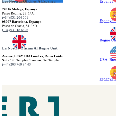
Les Nostres Oficines A Espanya
Espanya.
29016 Màlaga, Espanya
Paseo Reding, 23. 1º A.
(+34) 951 204 061
Espanya.
08007 Barcelona, Espanya
Paseo de Gracia, 54. 3º D.
(+34) 93 018 6626
Regne Un
La Nostra Oficina Al Regne Unit
Avenue, EC4Y 0DA Londres, Reino Unido
USA. Bos
Suite 140 Temple Chambers, 3-7 Temple
(+44) 203 769 94 43
Espanya,