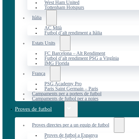
West Ham United
Tottenham Hotspurs
Itàlia
AC Milà
Futbol d’alt rendiment a Itàlia
Estats Units
FC Barcelona – Alt Rendiment
Futbol d’alt rendiment PSG a Virgínia
IMG Florida
França
PSG Academy Pro
Paris Saint Germain – Paris
Campaments per a porters de futbol
Campaments de futbol per a noies
Proves de futbol
Proves directes per a un equip de futbol
Proves de futbol a Espanya