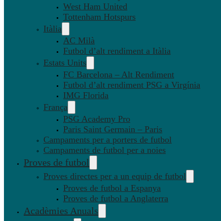
West Ham United
Tottenham Hotspurs
Itàlia
AC Milà
Futbol d’alt rendiment a Itàlia
Estats Units
FC Barcelona – Alt Rendiment
Futbol d’alt rendiment PSG a Virgínia
IMG Florida
França
PSG Academy Pro
Paris Saint Germain – Paris
Campaments per a porters de futbol
Campaments de futbol per a noies
Proves de futbol
Proves directes per a un equip de futbol
Proves de futbol a Espanya
Proves de futbol a Anglaterra
Acadèmies Anuals