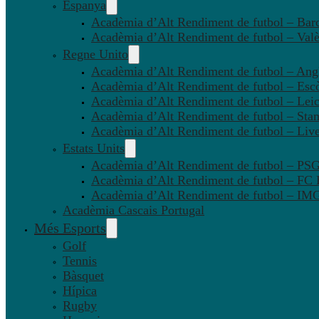
Espanya
Acadèmia d’Alt Rendiment de futbol – Bar
Acadèmia d’Alt Rendiment de futbol – Valè
Regne Unito
Acadèmia d’Alt Rendiment de futbol – Angl
Acadèmia d’Alt Rendiment de futbol – Esc
Acadèmia d’Alt Rendiment de futbol – Leic
Acadèmia d’Alt Rendiment de futbol – Sta
Acadèmia d’Alt Rendiment de futbol – Liv
Estats Units
Acadèmia d’Alt Rendiment de futbol – P
Acadèmia d’Alt Rendiment de futbol – FC
Acadèmia d’Alt Rendiment de futbol – IMG
Acadèmia Cascais Portugal
Més Esports
Golf
Tennis
Bàsquet
Hípica
Rugby