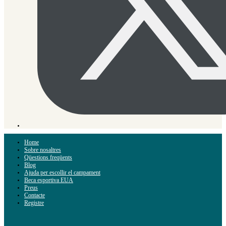
Home
Sobre nosaltres
Qüestions freqüents
Blog
Ajuda per escollir el campament
Beca esportiva EUA
Preus
Contacte
Registre