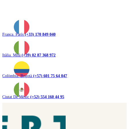
França. París
(+33) 170 849 040
Itàlia. Milà
(+39) 02 87 368 972
Colòmbia. Bogotà
(+57) 601 75 64 047
Ciutat De Mèxic
(+52) 554 160 44 95