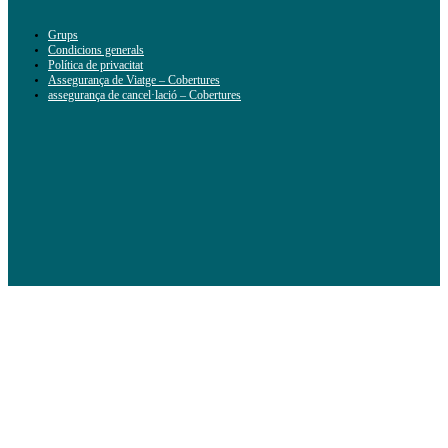
Grups
Condicions generals
Política de privacitat
Assegurança de Viatge – Cobertures
assegurança de cancel·lació – Cobertures