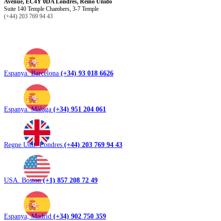
Avenue, EC4Y 0DA Londres, Reino Unido
Suite 140 Temple Chambers, 3-7 Temple
(+44) 203 769 94 43
Espanya. Barcelona
(+34) 93 018 6626
Espanya. Màlaga
(+34) 951 204 061
Regne Unit. Londres
(+44) 203 769 94 43
USA. Boston
(+1) 857 208 72 49
Espanya, Madrid
(+34) 902 750 359