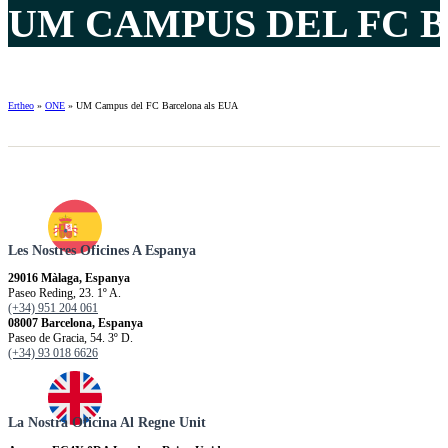
UM CAMPUS DEL FC B
Ertheo
»
ONE
»
UM Campus del FC Barcelona als EUA
Les Nostres Oficines A Espanya
29016 Màlaga, Espanya
Paseo Reding, 23. 1º A.
(+34) 951 204 061
08007 Barcelona, Espanya
Paseo de Gracia, 54. 3º D.
(+34) 93 018 6626
La Nostra Oficina Al Regne Unit