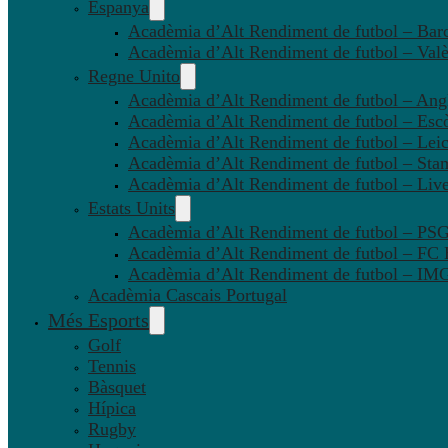
Espanya
Acadèmia d’Alt Rendiment de futbol – Bar
Acadèmia d’Alt Rendiment de futbol – Valè
Regne Unito
Acadèmia d’Alt Rendiment de futbol – Angl
Acadèmia d’Alt Rendiment de futbol – Esc
Acadèmia d’Alt Rendiment de futbol – Leic
Acadèmia d’Alt Rendiment de futbol – Sta
Acadèmia d’Alt Rendiment de futbol – Liv
Estats Units
Acadèmia d’Alt Rendiment de futbol – P
Acadèmia d’Alt Rendiment de futbol – FC
Acadèmia d’Alt Rendiment de futbol – IMG
Acadèmia Cascais Portugal
Més Esports
Golf
Tennis
Bàsquet
Hípica
Rugby