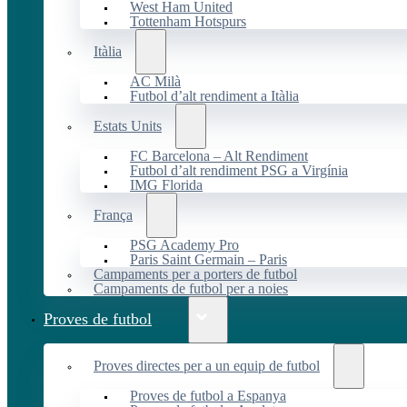
West Ham United
Tottenham Hotspurs
Itàlia
AC Milà
Futbol d’alt rendiment a Itàlia
Estats Units
FC Barcelona – Alt Rendiment
Futbol d’alt rendiment PSG a Virgínia
IMG Florida
França
PSG Academy Pro
Paris Saint Germain – Paris
Campaments per a porters de futbol
Campaments de futbol per a noies
Proves de futbol
Proves directes per a un equip de futbol
Proves de futbol a Espanya