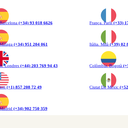
 Barcelona
(+34) 93 018 6626
França. París
(+33) 1
 Màlaga
(+34) 951 204 061
Itàlia. Milà
(+39) 02 
it. Londres
(+44) 203 769 94 43
Colòmbia. Bogotà
(+
ton
(+1) 857 208 72 49
Ciutat De Mèxic
(+52
 Madrid
(+34) 902 750 359