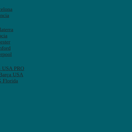
celona
ncia
aterra
òcia
ester
mford
erpool
SG USA PRO
 Barça USA
 Florida