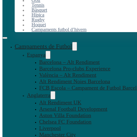
Golf
Tennis
Bàsquet
Hípica
Rugby
Hoquei
Campaments futbol d’hivern
Campaments de Futbol
Espanya
Barcelona – Alt Rendiment
Barcelona Pro-clubs Experience
València – Alt Rendiment
Alt Rendiment Noies Barcelona
FCB Escola – Campament de Futbol Barce
Anglaterra
Alt Rendiment UK
Arsenal Football Development
Aston Villa Foundation
Chelsea FC Foundation
Liverpool
Manchester City