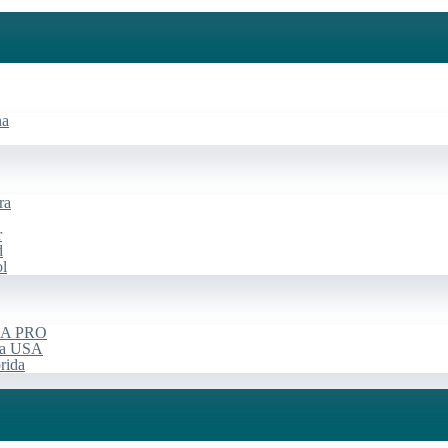
na
ra
r
d
ol
USA PRO
rça USA
rida