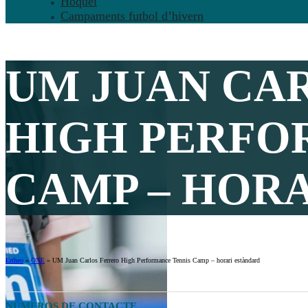
Hoquei
Campaments futbol d’hivern
UM JUAN CA
HIGH PERFO
CAMP – HORA
Ertheo
»
ONE
»
UM Juan Carlos Ferrero High Performance Tennis Camp – horari estàndard
NÚMEROS DE CONTACTE