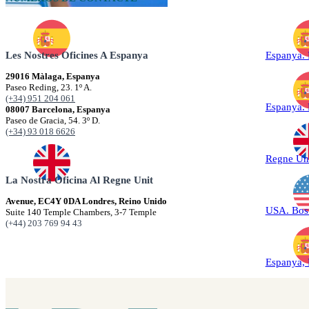
Les Nostres Oficines A Espanya
Espanya.
29016 Màlaga, Espanya
Paseo Reding, 23. 1º A.
(+34) 951 204 061
Espanya.
08007 Barcelona, Espanya
Paseo de Gracia, 54. 3º D.
(+34) 93 018 6626
Regne Un
La Nostra Oficina Al Regne Unit
Avenue, EC4Y 0DA Londres, Reino Unido
USA. Bos
Suite 140 Temple Chambers, 3-7 Temple
(+44) 203 769 94 43
Espanya,