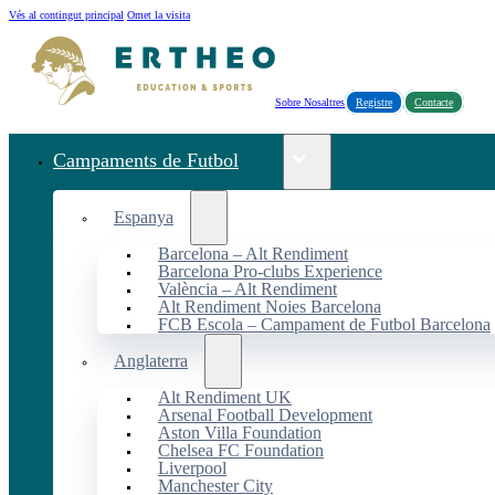
Vés al contingut principal
Omet la visita
Sobre Nosaltres
Registre
Contacte
Campaments de Futbol
Espanya
Barcelona – Alt Rendiment
Barcelona Pro-clubs Experience
València – Alt Rendiment
Alt Rendiment Noies Barcelona
FCB Escola – Campament de Futbol Barcelona
Anglaterra
Alt Rendiment UK
Arsenal Football Development
Aston Villa Foundation
Chelsea FC Foundation
Liverpool
Manchester City