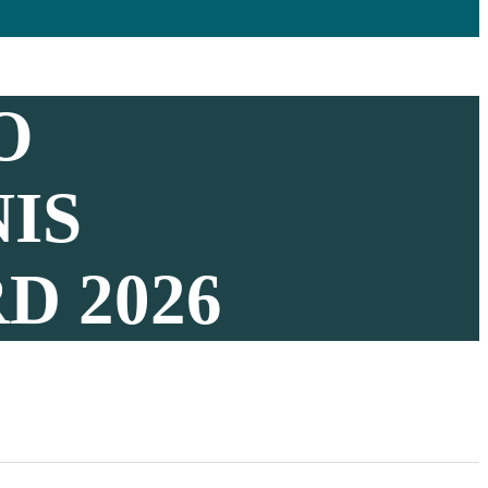
O
IS
D 2026