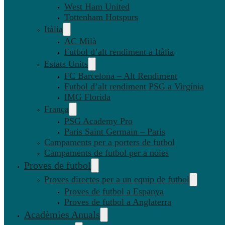
West Ham United
Tottenham Hotspurs
Itàlia
AC Milà
Futbol d’alt rendiment a Itàlia
Estats Units
FC Barcelona – Alt Rendiment
Futbol d’alt rendiment PSG a Virgínia
IMG Florida
França
PSG Academy Pro
Paris Saint Germain – Paris
Campaments per a porters de futbol
Campaments de futbol per a noies
Proves de futbol
Proves directes per a un equip de futbol
Proves de futbol a Espanya
Proves de futbol a Anglaterra
Acadèmies Anuals