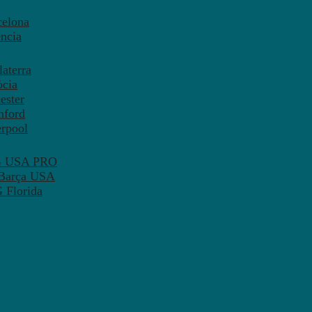
celona
ncia
aterra
òcia
ester
mford
erpool
SG USA PRO
 Barça USA
 Florida