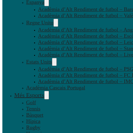
Espanya
Acadèmia d’Alt Rendiment de futbol – Bar
Acadèmia d’Alt Rendiment de futbol – Valè
Regne Unito
Acadèmia d’Alt Rendiment de futbol – Angl
Acadèmia d’Alt Rendiment de futbol – Esc
Acadèmia d’Alt Rendiment de futbol – Leic
Acadèmia d’Alt Rendiment de futbol – Sta
Acadèmia d’Alt Rendiment de futbol – Liv
Estats Units
Acadèmia d’Alt Rendiment de futbol – P
Acadèmia d’Alt Rendiment de futbol – FC
Acadèmia d’Alt Rendiment de futbol – IMG
Acadèmia Cascais Portugal
Més Esports
Golf
Tennis
Bàsquet
Hípica
Rugby