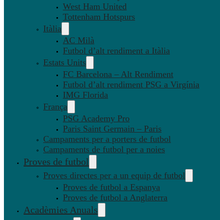
West Ham United
Tottenham Hotspurs
Itàlia
AC Milà
Futbol d’alt rendiment a Itàlia
Estats Units
FC Barcelona – Alt Rendiment
Futbol d’alt rendiment PSG a Virgínia
IMG Florida
França
PSG Academy Pro
Paris Saint Germain – Paris
Campaments per a porters de futbol
Campaments de futbol per a noies
Proves de futbol
Proves directes per a un equip de futbol
Proves de futbol a Espanya
Proves de futbol a Anglaterra
Acadèmies Anuals