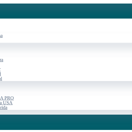
na
ra
r
d
ol
USA PRO
rça USA
rida