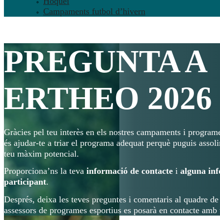
Hoquei
Campaments futbol d’hivern
PREGUNTA A
ERTHEO 2026
Gràcies pel teu interès en els nostres campaments i programe
és ajudar-te a triar el programa adequat perquè puguis assolir 
teu màxim potencial.
Proporciona’ns la teva
informació de contacte
i
alguna inf
participant
.
Després, deixa les teves preguntes i comentaris al quadre de
assessors de programes esportius es posarà en contacte amb t