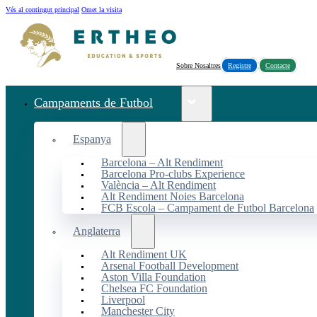
Vés al contingut principal
Omet la visita
Sobre Nosaltres
Registre
Contacte
Campaments de Futbol
Espanya
Barcelona – Alt Rendiment
Barcelona Pro-clubs Experience
València – Alt Rendiment
Alt Rendiment Noies Barcelona
FCB Escola – Campament de Futbol Barcelona
Anglaterra
Alt Rendiment UK
Arsenal Football Development
Aston Villa Foundation
Chelsea FC Foundation
Liverpool
Manchester City