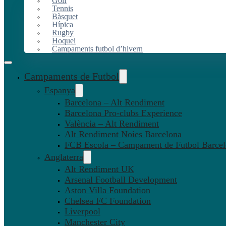
Golf
Tennis
Bàsquet
Hípica
Rugby
Hoquei
Campaments futbol d’hivern
Campaments de Futbol
Espanya
Barcelona – Alt Rendiment
Barcelona Pro-clubs Experience
València – Alt Rendiment
Alt Rendiment Noies Barcelona
FCB Escola – Campament de Futbol Barce
Anglaterra
Alt Rendiment UK
Arsenal Football Development
Aston Villa Foundation
Chelsea FC Foundation
Liverpool
Manchester City