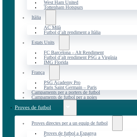
West Ham United
Tottenham Hotspurs
Itàlia
AC Milà
Futbol d’alt rendiment a Itàlia
Estats Units
FC Barcelona – Alt Rendiment
Futbol d’alt rendiment PSG a Virgínia
IMG Florida
França
PSG Academy Pro
Paris Saint Germain – Paris
Campaments per a porters de futbol
Campaments de futbol per a noies
Proves de futbol
Proves directes per a un equip de futbol
Proves de futbol a Espanya