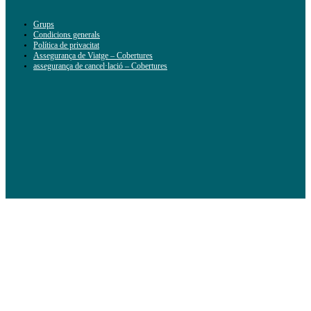
Grups
Condicions generals
Política de privacitat
Assegurança de Viatge – Cobertures
assegurança de cancel·lació – Cobertures