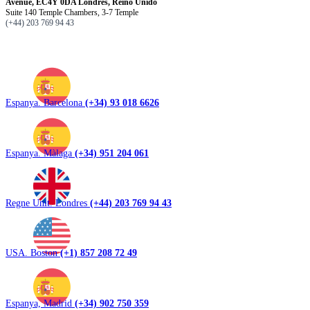
Avenue, EC4Y 0DA Londres, Reino Unido
Suite 140 Temple Chambers, 3-7 Temple
(+44) 203 769 94 43
Espanya. Barcelona
(+34) 93 018 6626
Espanya. Màlaga
(+34) 951 204 061
Regne Unit. Londres
(+44) 203 769 94 43
USA. Boston
(+1) 857 208 72 49
Espanya, Madrid
(+34) 902 750 359