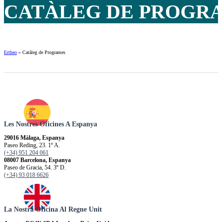
CATÀLEG DE PROGR
Ertheo
»
Catàleg de Programes
Les Nostres Oficines A Espanya
29016 Màlaga, Espanya
Paseo Reding, 23. 1º A.
(+34) 951 204 061
08007 Barcelona, Espanya
Paseo de Gracia, 54. 3º D.
(+34) 93 018 6626
La Nostra Oficina Al Regne Unit