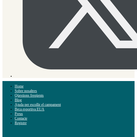
Home
Sobre nosaltres
Qüestions freqüents
Blog
Ajuda per escollir el campament
Beca esportiva EUA
Preus
Contacte
Registre