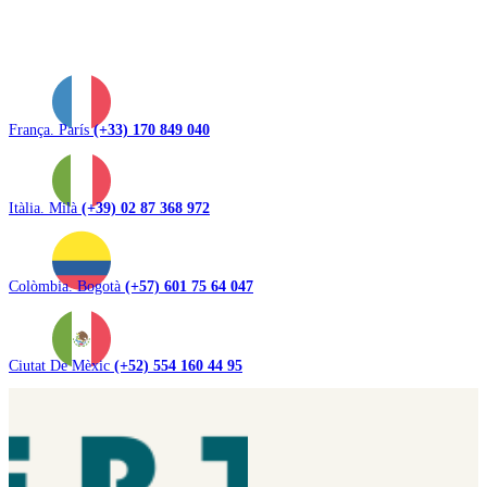
França. París
(+33) 170 849 040
Itàlia. Milà
(+39) 02 87 368 972
Colòmbia. Bogotà
(+57) 601 75 64 047
Ciutat De Mèxic
(+52) 554 160 44 95