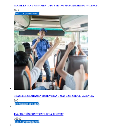
NOCHE EXTRA CAMPAMENTO DE VERANO MAS CAMARENA- VALENCIA
85
€
Solicitar presupuesto
TRANSFER CAMPAMENTO DE VERANO MAS CAMARENA- VALENCIA
0
€
Seleccionar opciones
EVALUACIÓN CON TECNOLOGÍA JUNISTAT
100
£
Solicitar presupuesto