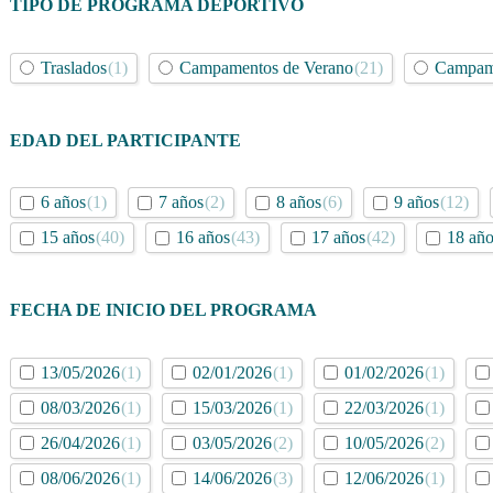
TIPO
DE PROGRAMA DEPORTIVO
Traslados
(1)
Campamentos de Verano
(21)
Campame
EDAD
DEL PARTICIPANTE
6 años
(1)
7 años
(2)
8 años
(6)
9 años
(12)
15 años
(40)
16 años
(43)
17 años
(42)
18 año
FECHA
DE INICIO DEL PROGRAMA
13/05/2026
(1)
02/01/2026
(1)
01/02/2026
(1)
08/03/2026
(1)
15/03/2026
(1)
22/03/2026
(1)
26/04/2026
(1)
03/05/2026
(2)
10/05/2026
(2)
08/06/2026
(1)
14/06/2026
(3)
12/06/2026
(1)