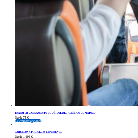
TRANSFER CAMPAMENTO DE FÚTBOL DEL ATLÉTICO DE MADRID
Desde
75
€
Seleccionar opciones
BARCELONA PRO-CLUBS EXPERIENCE
Desde
1.995
€