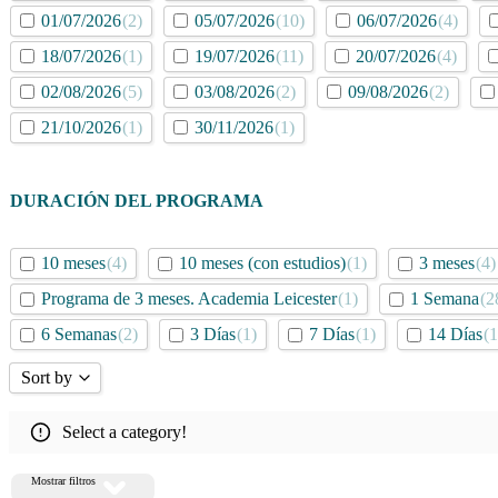
01/07/2026
(2)
05/07/2026
(10)
06/07/2026
(4)
18/07/2026
(1)
19/07/2026
(11)
20/07/2026
(4)
02/08/2026
(5)
03/08/2026
(2)
09/08/2026
(2)
21/10/2026
(1)
30/11/2026
(1)
DURACIÓN
DEL PROGRAMA
10 meses
(4)
10 meses (con estudios)
(1)
3 meses
(4)
Programa de 3 meses. Academia Leicester
(1)
1 Semana
(2
6 Semanas
(2)
3 Días
(1)
7 Días
(1)
14 Días
(1
Sort by
Sort by Popularity
Select a category!
Sort by Rating
Sort by Price low to high
Mostrar filtros