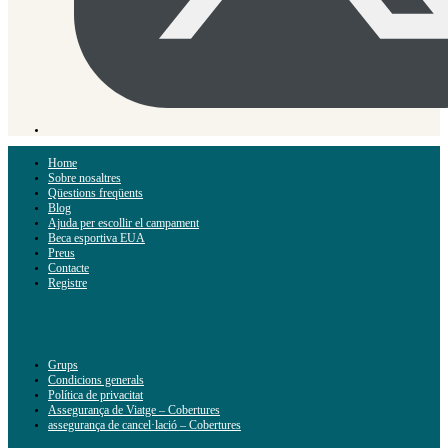
Home
Sobre nosaltres
Qüestions freqüents
Blog
Ajuda per escollir el campament
Beca esportiva EUA
Preus
Contacte
Registre
Grups
Condicions generals
Política de privacitat
Assegurança de Viatge – Cobertures
assegurança de cancel·lació – Cobertures