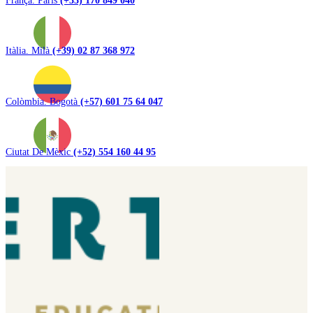
França. París
(+33) 170 849 040
Itàlia. Milà
(+39) 02 87 368 972
Colòmbia. Bogotà
(+57) 601 75 64 047
Ciutat De Mèxic
(+52) 554 160 44 95