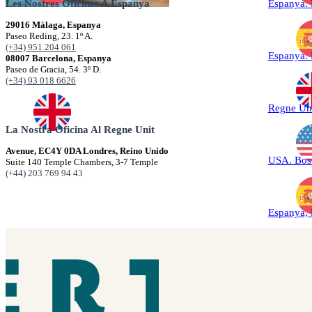
Les Nostres Oficines A Espanya
Espanya.
29016 Màlaga, Espanya
Paseo Reding, 23. 1º A.
(+34) 951 204 061
Espanya.
08007 Barcelona, Espanya
Paseo de Gracia, 54. 3º D.
(+34) 93 018 6626
Regne Un
La Nostra Oficina Al Regne Unit
Avenue, EC4Y 0DA Londres, Reino Unido
USA. Bos
Suite 140 Temple Chambers, 3-7 Temple
(+44) 203 769 94 43
Espanya,