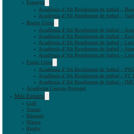
Espanya
Acadèmia d’Alt Rendiment de futbol – Bar
Acadèmia d’Alt Rendiment de futbol – Valè
Regne Unito
Acadèmia d’Alt Rendiment de futbol – Angl
Acadèmia d’Alt Rendiment de futbol – Esc
Acadèmia d’Alt Rendiment de futbol – Leic
Acadèmia d’Alt Rendiment de futbol – Sta
Acadèmia d’Alt Rendiment de futbol – Liv
Estats Units
Acadèmia d’Alt Rendiment de futbol – P
Acadèmia d’Alt Rendiment de futbol – FC
Acadèmia d’Alt Rendiment de futbol – IMG
Acadèmia Cascais Portugal
Més Esports
Golf
Tennis
Bàsquet
Hípica
Rugby