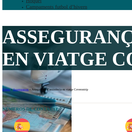
Hoquei
Campaments futbol d’hivern
ASSEGURANÇ
EN VIATGE C
Ertheo
»
Assegurances
»
Assegurança d’assistència en viatge Coverontrip
NÚMEROS DE CONTACTE