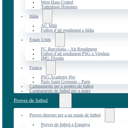
West Ham United
Tottenham Hotspurs
Itàlia
AC Milà
Futbol d’alt rendiment a Itàlia
Estats Units
FC Barcelona – Alt Rendiment
Futbol d’alt rendiment PSG a Virgínia
IMG Florida
França
PSG Academy Pro
Paris Saint Germain – Paris
Campaments per a porters de futbol
Campaments de futbol per a noies
Proves de futbol
Proves directes per a un equip de futbol
Proves de futbol a Espanya