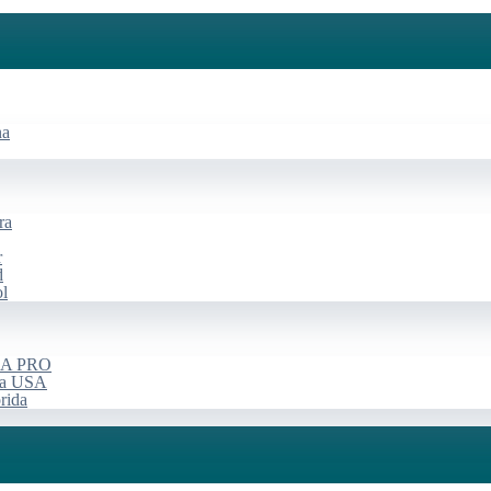
na
ra
r
d
ol
USA PRO
rça USA
rida