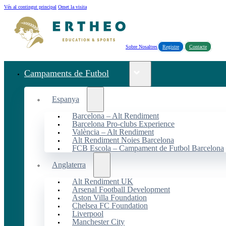
Vés al contingut principal
Omet la visita
Sobre Nosaltres
Registre
Contacte
Campaments de Futbol
Espanya
Barcelona – Alt Rendiment
Barcelona Pro-clubs Experience
València – Alt Rendiment
Alt Rendiment Noies Barcelona
FCB Escola – Campament de Futbol Barcelona
Anglaterra
Alt Rendiment UK
Arsenal Football Development
Aston Villa Foundation
Chelsea FC Foundation
Liverpool
Manchester City