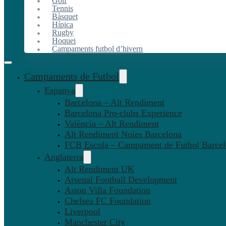
Golf
Tennis
Bàsquet
Hípica
Rugby
Hoquei
Campaments futbol d’hivern
Campaments de Futbol
Espanya
Barcelona – Alt Rendiment
Barcelona Pro-clubs Experience
València – Alt Rendiment
Alt Rendiment Noies Barcelona
FCB Escola – Campament de Futbol Barce
Anglaterra
Alt Rendiment UK
Arsenal Football Development
Aston Villa Foundation
Chelsea FC Foundation
Liverpool
Manchester City