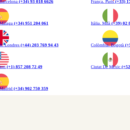
 Barcelona
(+34) 93 018 6626
França. París
(+33) 1
 Màlaga
(+34) 951 204 061
Itàlia. Milà
(+39) 02 
it. Londres
(+44) 203 769 94 43
Colòmbia. Bogotà
(+
ton
(+1) 857 208 72 49
Ciutat De Mèxic
(+52
 Madrid
(+34) 902 750 359