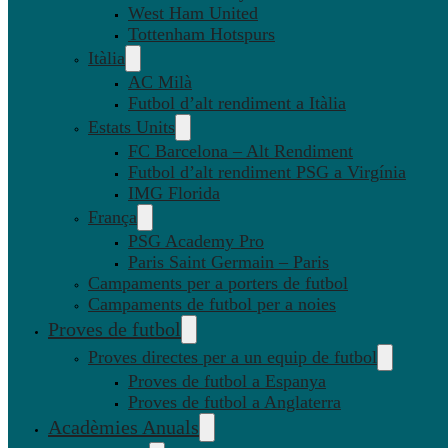
West Ham United
Tottenham Hotspurs
Itàlia
AC Milà
Futbol d’alt rendiment a Itàlia
Estats Units
FC Barcelona – Alt Rendiment
Futbol d’alt rendiment PSG a Virgínia
IMG Florida
França
PSG Academy Pro
Paris Saint Germain – Paris
Campaments per a porters de futbol
Campaments de futbol per a noies
Proves de futbol
Proves directes per a un equip de futbol
Proves de futbol a Espanya
Proves de futbol a Anglaterra
Acadèmies Anuals